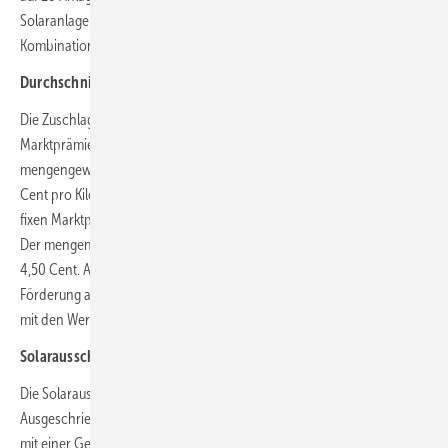
Solaranlagen mit Speichern bestehen. Ein Zuschlag entfällt auf die
Kombination aus Windanlagen und Speichern.
Durchschnittswert 4,50 Cent pro Kilowattstunde
Die Zuschlagswerte lagen für die Einzelanlagen bei fixen
Marktprämien zwischen 0,96 und 3 Cent pro Kilowattstunde. Der
mengengewichtete Durchschnittswert in diesem Segment war 2,65
Cent pro Kilowattstunde. Bei den Anlagenkombinationen lagen die
fixen Marktprämien zwischen 1,94 und 5,52 Cent pro Kilowattstunde.
Der mengengewichtete Durchschnittswert in diesem Segment war
4,50 Cent. Anders als bei der Regelausschreibung wird diese Art der
Förderung auf die Markterlöse aufgeschlagen, so dass die Werte nicht
mit den Werten der Regelausschreibungen vergleichbar sind.
Solarausschreibung: 75 Gebote bezuschlagt
Die Solarausschreibungen waren deutlich überzeichnet.
Ausgeschrieben waren 257 Megawatt, eingegangen sind 163 Gebote
mit einer Gebotsmenge von 675 Megawatt. Bezuschlagt wurden 75