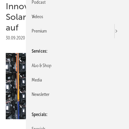
Podcast
Innovationsausschreibung:
Solar plus Speicher trumpft
Videos
auf
Premium
30.09.2020
|
Druckvorschau
Services
Abo & Shop
Media
Newsletter
Specials
Smart Power
Specials