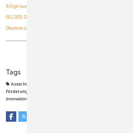
N-Ergie baut erstes Solarkraftwerk ohne EEG-Förderung
EEG 2021: Die Diktatur der Lobbyisten
Ökostrom deckt knapp die Hälfte des Verbrauchs
Teilen
Link kopieren
Tags
Ausschreibungen
Bundesnetzagentur
EEG
Förderung
Generator & Zubehör
Innovationsausschreibung
Recht
Speicher