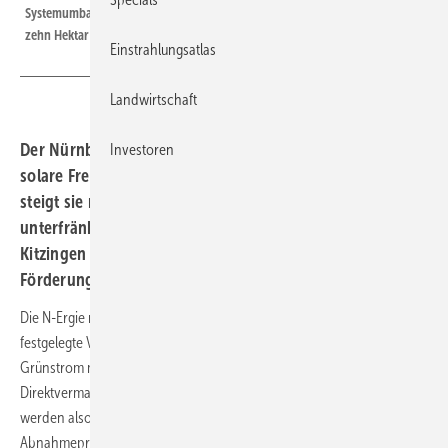
Systemumbau: Das neue Solarkraftwerk wird sich über eine Fläche von
zehn Hektar erstrecken.
Einstrahlungsatlas
Landwirtschaft
Der Nürnberger Versorger N-Ergie betreibt aktuell 27
Investoren
solare Freiflächenanlagen. Mit dem jüngsten Projekt
steigt sie nun in ein neues Modell ein: In der
unterfränkischen Gemeinde Seinsheim im Landkreis
Kitzingen errichtet sie einen Solarpark ohne keine EEG-
Förderung.
Die N-Ergie nimmt damit erstmals eine Anlage ohne gesetzlich
festgelegte Vergütung in ihr Portfolio. Den Solarstrom wird sie als
Grünstrom mit Herkunftsnachweis über die sogenannte sonstige
Direktvermarktung vertreiben. Entwicklung und Betrieb der Anlage
werden also nicht über den in einer Ausschreibung festgelegten
Abnahmepreis nach EEG finanziert, sondern direkt über die