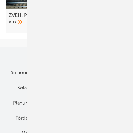
ZVEH: Pläne des Bundes bremsen Erneuerbare
aus
Unsere Themen
Solarmodule
DC-Technik
Wechselrichter
Solarspeicher
AC-Technik
Wartung
Planung
E-Mobilität
Wärme
Recht
Förderung
Preise
Hybridgeneratoren