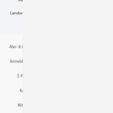
Montage
Installation
Solarparks
Landwirtschaft
Mieterstrom
Fachhandel
BIPV
Abo- & Leserservice
AGB
Alle Inhalte chronologisch
Anmelden
Anmeldung & Registrierung
Datenschutz
E-Paper
Gentner Energy Media
Impressum
Karriere bei Gentner
Team
Mediaservice
Mitgliedschaften und Engagement
Newsletter