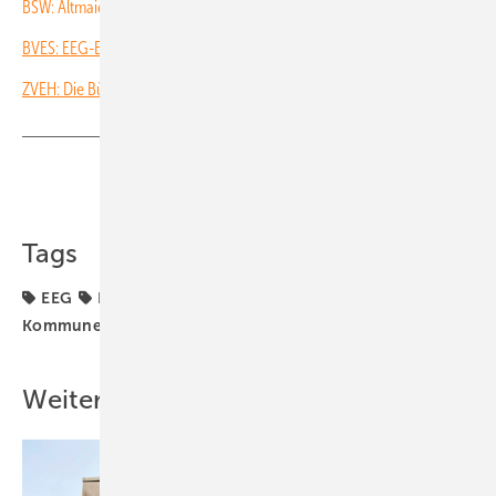
BSW: Altmaier alarmiert Solarbranche
BVES: EEG-Entwurf verstößt gegen EU-Recht
ZVEH: Die Bürger stärker einbinden!
Teilen
Link kopieren
Tags
EEG
EEG-Förderung
Förderung
Gewerbe &
Kommune
N-Ergie
Solarparks
Weitere Inhalte