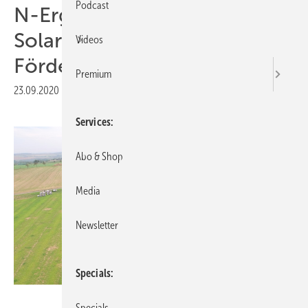
Podcast
N-Ergie baut erstes
Solarkraftwerk ohne EEG-
Videos
Förderung
Premium
23.09.2020
|
Druckvorschau
Services
Abo & Shop
Media
Newsletter
Specials
N-Ergie, Martin Bartsch
Specials