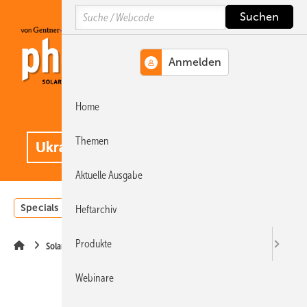
Springe
Springe
Springe
Search
auf
auf
auf
Hauptinhalt
Hauptmenü
SiteSearch
Home
MENÜ
.
Themen
Aktuelle Ausgabe
Specials
Einstrahlungsatlas
Landwirtschaft
Invest
Heftarchiv
Produkte
Solarparks
Webinare