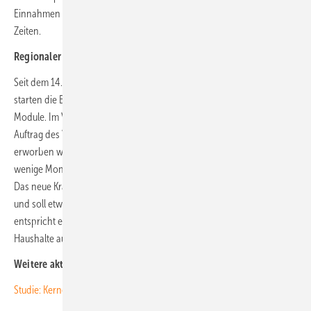
Einnahmen aus der Lieferung an Endkunden. Ein Modell für Post-EEG-
Zeiten.
Regionaler Solarstrom für 2.750 Haushalte
Seit dem 14. September wird die Baustelle eingerichtet, schon bald
starten die Bodenrammungen für die Tische der insgesamt 20.754
Module. Im Vorfeld hatte die Firma Energietechnik Link das Projekt im
Auftrag des Versorgers bereits weit vorangetrieben, ehe es im August
erworben wurde. Der straffe Zeitplan sieht vor, dass die Anlage nur
wenige Monate nach Baubeginn noch in diesem Jahr ans Netz geht.
Das neue Kraftwerk erstreckt sich über eine Fläche von zehn Hektar
und soll etwa 9,6 Gigawattstunden pro Jahr produzieren. Das
entspricht einer Strommenge, die rechnerisch für etwa 2.750
Haushalte ausreicht. (nhp)
Weitere aktuelle News:
Studie: Kernenergie teuerste Stromerzeugung überhaupt