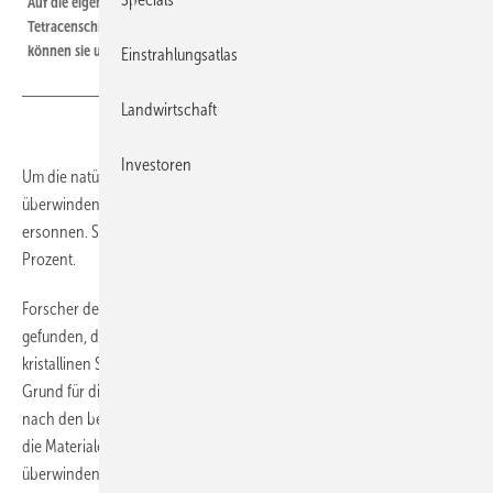
Auf die eigentliche Siliziumzelle haben die Forscher eine organische
Tetracenschicht und eine organische Leitungsschicht aufgebracht. Damit
können sie unter anderem ein größeres Lichtspektrum nutzen.
Einstrahlungsatlas
Landwirtschaft
Investoren
Um die natürliche Wirkungsgradgrenze der kristallinen Siliziumzelle zu
überwinden, haben Berliner Forscher einen besonderen Zellaufbau
ersonnen. Sie versprechen sich damit eine Effizienz von bis zu 40
Prozent.
Forscher des Helmholtz-Zentrums Berlin (HZB) haben einen Weg
gefunden, die natürliche Grenze für den Wirkungsgrad einer
kristallinen Siliziumsolarzelle von 29,3 Prozent zu überwinden. Der
Grund für dieses sogenannte Shockley-Queisser-Limit – benannt
nach den beiden Forschern, die das herausgefunden haben – sind
die Materialeigenschaften des kristallinen Siliziums. Um es zu
überwinden, haben die Berliner Forscher in die eigentliche