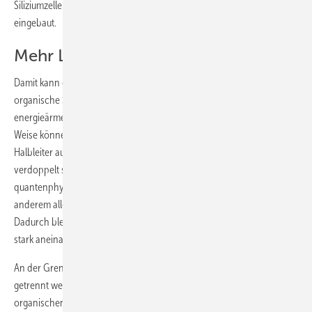
Siliziumzelle eine organische Schicht – sogenannte Tetracene –
eingebaut.
Mehr Ladungspaare erzeugt
Damit kann ein breiteres Lichtspektrum genutzt werden. Denn die
organische Schicht absorbiert den blau-grünen Anteil des Lichts, die
energieärmeren Photonen werden vom Silizium absorbiert. Auf diese
Weise können bestimmte Photonen jeweils zwei Ladungspaare im
Halbleiter auf einmal erzeugen. Die Zahl der möglichen Ladungsträger
verdoppelt sich. Diese Ladungspaare müssen bestimmte
quantenphysikalische Eigenschaften haben. So müssen unter
anderem alle ihre Eigendrehimpulse parallel ausgerichtet sein.
Dadurch bleiben die Ladungspaare lange erhalten, sie sind aber sehr
stark aneinander gebunden.
An der Grenze zwischen dem organischen Material müssen sie
getrennt werden. Das schaffen die Forscher wiederum mit einem
organischen Leiter. „Damit lässt sich der theoretisch maximale