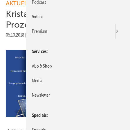
Podcast
AKTUELLE MELDUNGEN
Kristalline Solarzelle mit 40
Videos
Prozent Effizienz im Blick
Premium
05.10.2018
|
Druckvorschau
Services
Abo & Shop
Media
Newsletter
Specials
M. Künsting/HZB
Specials