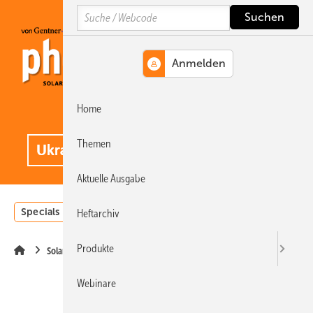
Springe
Springe
Springe
Search
auf
auf
auf
Hauptinhalt
Hauptmenü
SiteSearch
Home
MENÜ
.
Themen
Aktuelle Ausgabe
Specials
Einstrahlungsatlas
Landwirtschaft
Invest
Heftarchiv
Produkte
Solarmodule
Webinare