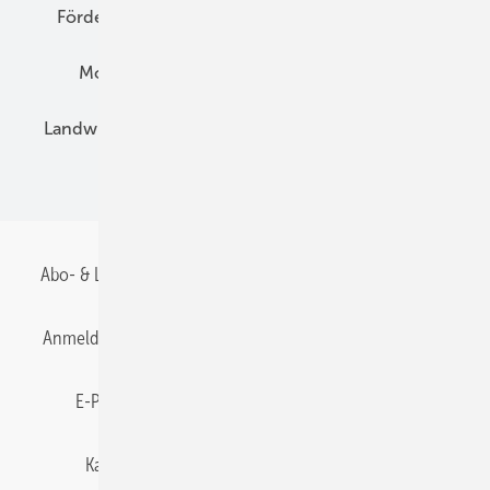
Förderung
Preise
Hybridgeneratoren
Montage
Installation
Solarparks
Landwirtschaft
Mieterstrom
Fachhandel
BIPV
Abo- & Leserservice
AGB
Alle Inhalte chronologisch
Anmelden
Anmeldung & Registrierung
Datenschutz
E-Paper
Gentner Energy Media
Impressum
Karriere bei Gentner
Team
Mediaservice