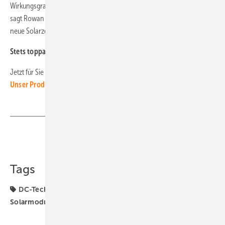
Wirkungsgrad einer Siliziumsolarzelle auf zirka 40 Prozent steigern“,
sagt Rowan MacQueen. Der australische Forscher hat am HZB die
neue Solarzelle mit dem Ladungsträgermultiplikator entwickelt. (su)
Stets toppaktuell
:
Abonnieren Sie unseren Newsletter
!
Jetzt für Sie geöffnet, rund um die Uhr, sieben Tage in der Woche:
Unser Produktarchiv
! Schauen Sie rein!
Teilen
Link kopieren
Tags
DC-Technik
Effizienz
Generator & Zubehör
Solarmodule
Solarzelle