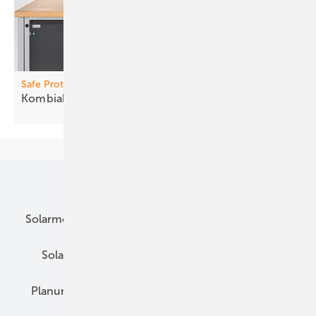
Safe Protection Plus
Kombia bleiter senken
Risiken
Unsere Themen
Solarmodule
DC-Technik
Wechselrichter
Solarspeicher
AC-Technik
Wartung
Planung
E-Mobilität
Wärme
Recht