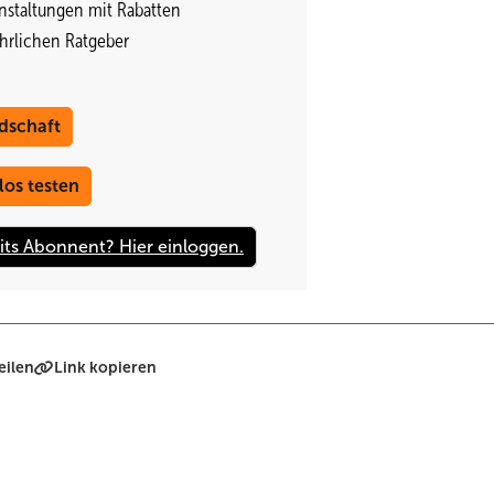
nstaltungen mit Rabatten
en die Schäden niemandem aufgefallen, da man die Module nicht von 
ährlichen Ratgeber
ung auffror und brach, musste man schnell handeln, um die Sicherh
 damals schon abgewickelt. Trotzdem hatte die TU München, anders 
, der die Anlage ursprünglich errichtet hatte, übernahm schließlich
dschaft
 Modulen von Saint-Gobain.
los testen
ar, nennt im Wesentlichen zwei Gründe, die zu diesem Problem bei 
härtendes Gießharz verwendet. Um das Harz vollständig aushärten zu
 werden. Die Module waren allerdings so konzipiert, dass jeweils die
olglich kam an diese Stelle kein Licht, und das Material hinter der D
aut van der Heuvel in der chemischen Zusammensetzung des Laminats.
ernehmer. „Wir sind ein großer Glashersteller. Wir haben Ahnung davo
eilen
Link kopieren
dert und weiterentwickelt seit der Übernahme, beispielsweise die
sen seitdem an der Seite des Moduls angeordnet. Van der Heuvel e
ltaikherstellers der ersten Generation an. „Man muss sehen, dass Fla
ioniere machen Fehler“, gibt er zu bedenken. Außerdem traten diese