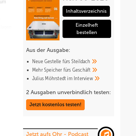
aum
Inhaltsverzeichnis
a
Einzelheft
nlagen
bestellen
isch
Aus der Ausgabe:
falls
Neue Gestelle fürs
Steildach
ie
Mehr Speicher fürs
Geschäft
doch
Julius Möhrstedt im
Interview
2 Ausgaben unverbindlich testen:
 zum
Jetzt kostenlos testen!
tät
aut wie
zent
Jetzt aufs Ohr - Podcast