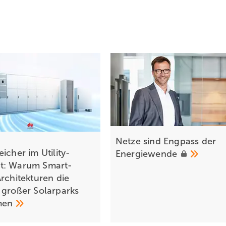
 auch bei Standardmodulen mit EVA. In den Medien wurde jedoch nu
andardmodulen habe kaum jemand gesprochen.
r Bremer Siedlung „Auf dem Kruge“ bewahrt sehen. Deshalb wurde d
odulen der norddeutschen Aleo Solar. Damit ist auch optisch wieder
ilowatt von ehemals 206 der ursprünglichen Anlage seien noch vol
 Module durchgemessen und anschließend eingelagert. „Wir überlegen
ndach-Module handelt, können wir sie nicht einfach auf irgendein D
sen Modulen ein Projekt durchführen.“
Netze sind Engpass der
icher im Utility-
Energiewende
t: Warum Smart-
Architekturen die
 großer Solarparks
men