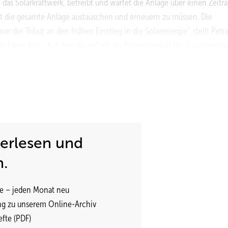
das Solarkraftwerk, betreibt und wartet die Anlage über einen Zeitr
st die gesamte Anlage austauschen und erneuern zu müssen. Die
ar der Tribut an den frühen Einstieg in die Solarenergie“, stellt Petr
htern fest. „Auf dem Kruge“ gilt als Pionierprojekt für Solarstroma
 die heute 13 Jahre alte Anlage nicht mehr die Erträge, die rechner
gedrungen, sodass die Zellen kaputt gingen und keinen Strom mehr
 Herstellers Pilkington Solar vom Typ Optisol gegen Module des
 Austausch der restlichen 900 Module, von denen mittlerweile eben
Tasche finanzieren, da auch Flabeg heute nicht mehr am Markt ist. D
geschlagene Unternehmen nach einem Insolvenzverfahren, ohne je
terlesen und
n.
t, nachdem die Delaminationserscheinungen bei drei Modulen bis
 Dozent der Energie- und Umwelttechnik an der Technischen Universi
e – jeden Monat neu
München waren die gleichen Flabeg-Module vom Typ Optisol eingeb
ng zu unserem Online-Archiv
ung ist sehr schnell innerhalb von zwei Jahren von zehn auf 30 Pro
fte (PDF)
e, beispielweise an den Stellen, wo die Glasflächen besonders