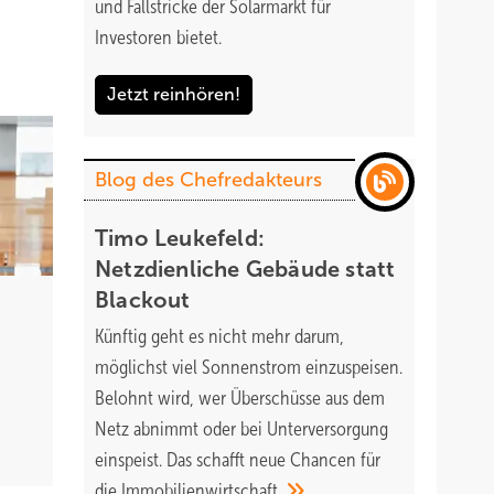
und Fallstricke der Solarmarkt für
r über
Investoren bietet.
Jetzt reinhören!
ie
 eine
Blog des Chefredakteurs
l
Timo Leukefeld:
 noch,
Netzdienliche Gebäude statt
ach
Blackout
Künftig geht es nicht mehr darum,
möglichst viel Sonnenstrom einzuspeisen.
Belohnt wird, wer Überschüsse aus dem
Netz abnimmt oder bei Unterversorgung
einspeist. Das schafft neue Chancen für
die
Immobilienwirtschaft.