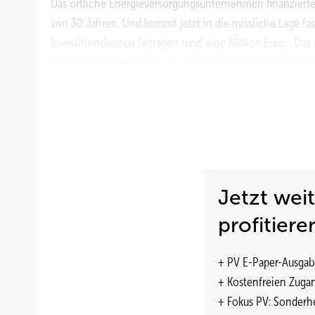
Das örtliche Energieversorgungsunternehmen finanzierte 
von 30 Jahren. Und kommt jetzt in die missliche Lage fa
Investitionskosten betragen rund eine Million Euro. „Das w
Gaebe, Pressesprecherin der Stadtwerke Bremen (SWB) nüc
dieser Größenordnung. Während der letzten Jahre lieferte
möglich wären. In mehrere Module war Feuchtigkeit ein
produzierten. Bereits 2002 waren des halb 60 Module des
Pilkington-Nachfolgers Flabeg ausgetauscht worden. Den
ein Großteil defekt ist, müssen die SWB nun aus eigener 
niederländische Scheuten Solar übernahm 2003 das an
Jetzt wei
die rechtliche Nachfolge anzutreten.
profitiere
„Auch unsere Module wurden 2004 komplett ausgetausch
Rand fortgeschritten waren“, berichtet Markus Spinnler,
+ PV E-Paper-Ausgab
(TU) München. In der Garchinger Eingangshalle der TU 
+ Kostenfreien Zuga
in Bremen, hier als Überkopfverglasung. „Die Minderleist
+ Fokus PV: Sonderhe
angestiegen. Beschleunigt wurde der Prozess durch Wärm