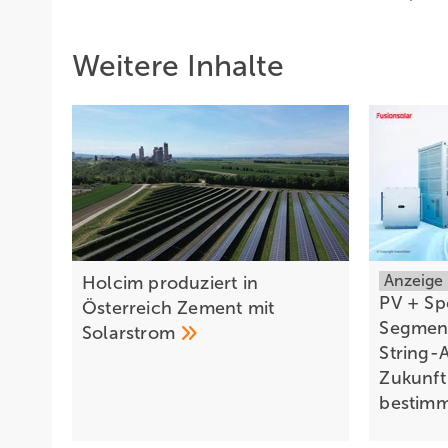
Probleme nicht nur bei Glas-Glas-Modulen auf, sondern
Glas-Glas-Module berichtet. Von den Problemen bei St
Weitere Inhalte
Aleo springt ein
Petra Gaebe jedenfalls möchte den Vorzeigecharakter de
Photovoltaikanlage wieder ertüchtigt, diesmal mit 876 M
ansprechende Dachlandschaft hergestellt. Immerhin 50 K
funktionstüchtig. Mitarbeiter der Stadtwerke haben die
was damit geschehen soll“, sagt Gaebe. „Da es sich um I
stellen. Eventuell wird unser Ausbildungsbetrieb mit die
Anzeige
Holcim produziert in
PV + Spe
Österreich Zement mit
Anja Riedel
Segmen
Solarstrom
String-
Zukunft
bestim