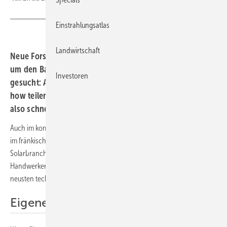
Einstrahlungsatlas
Landwirtschaft
Neue Forschungs- oder Entwicklungsergebnisse rund
um den Bau und Betrieb von Photovoltaikanlagen
Investoren
gesucht: Auch 2024 könnten Experten wieder ihr Know-
how teilen. Die Frist für Referate endet am 2. Oktober –
also schnell noch ein Poster einreichen.
Auch im kommenden Jahr veranstaltet Conexio-PSE im Kloster Banz
im fränkischen Bad Staffelstein das jährliche Klassentreffen der
Solarbranche. Vom 27. bis 29. Februar 2024 können sich interessierte
Handwerker, Planer und Betreiber von Photovoltaikanlagen über die
neusten technologischen und rechtlichen Entwicklungen informieren.
Eigene Ergebnisse präsentieren