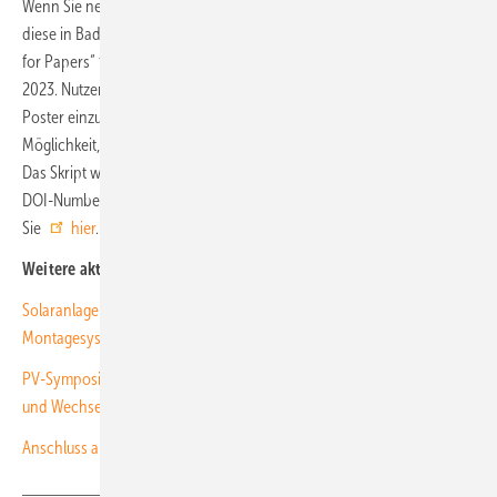
Wenn Sie neue Forschungs- oder Entwicklungsergebnisse haben und
diese in Bad Staffelstein präsentieren wollen, dann schnell: Der „Call
for Papers“ für das
PV-Symposium 2024
endet am 2. Oktober
2023. Nutzen Sie also noch die Möglichkeit, ein Abstract oder ein
Poster einzureichen. Ab sofort bietet der Veranstalter zudem die
Möglichkeit, ein Skript über TIB Open Publishing zu veröffentlichen.
Das Skript wird somit international wissenschaftlich registrieren (via
DOI-Number) zugänglich. Weiterführende Informationen dazu finden
Sie
hier
. (nhp)
Weitere aktuelle Infos:
Solaranlagen auf Moorflächen: Wie muss ein geeignetes
Montagesystem aussehen?
PV-Symposium im Kloster Banz: Spannende Trends bei Speichern
und Wechselrichtern
Anschluss als Nadelöhr: So kann die Netzwende gelingen