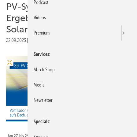
Podcast
PV-Symposium 2024: Neue
Ergebnisse mit der
Videos
Solarbranche teilen
Premium
22.09.2023
|
Druckvorschau
Services
Abo & Shop
Media
Newsletter
Specials
Conexio-PSE
Am 27. bis 29. Februar 2024 tagt wieder das PV-Symposium im Kloster.
Specials