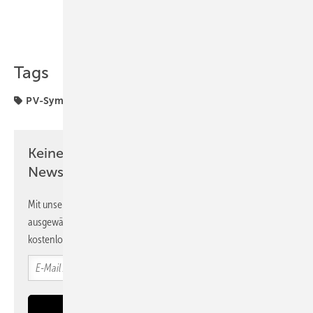
Teilen
Link kopieren
Tags
PV-Symposium
Solarmodule
Keine Zeit? Kein Problem mit dem PV
Newsletter!
Mit unserem Newsletter erhalten Sie regelmäßig von uns
ausgewählte Informationen und Neuigkeiten, gebündelt und
kostenlos direkt ins Postfach.