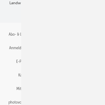
Landwirtschaft
Mieterstrom
Fachhandel
BIPV
Abo- & Leserservice
AGB
Alle Inhalte chronologisch
Anmelden
Anmeldung & Registrierung
Datenschutz
E-Paper
Gentner Energy Media
Impressum
Karriere bei Gentner
Team
Mediaservice
Mitgliedschaften und Engagement
Newsletter
photovoltaik abonnieren
Privacy Manager
pv Europe