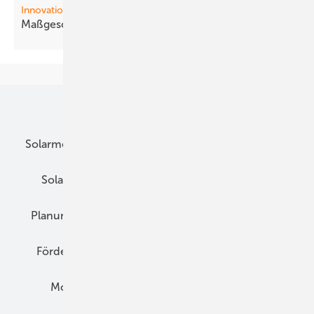
Innovationen
Maßgeschneiderte
Module
Unsere Themen
Solarmodule
DC-Technik
Wechselrichter
Solarspeicher
AC-Technik
Wartung
Planung
E-Mobilität
Wärme
Recht
Förderung
Preise
Hybridgeneratoren
Montage
Installation
Solarparks