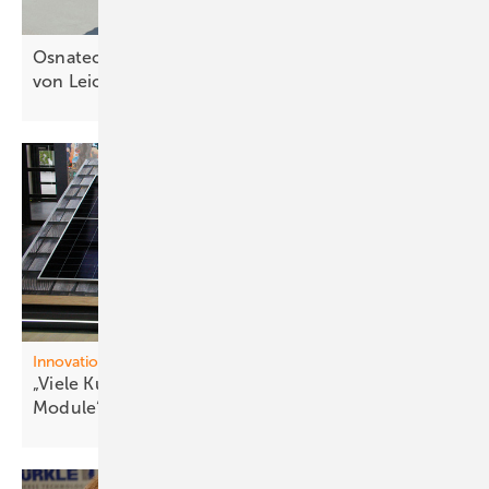
Osnatech und Innotec kooperieren bei Installation
von
Leichtbaumodulen
Innovation
„Viele Kunden wünschen sich sehr eff iziente
Module“