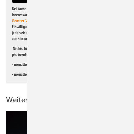
Bei Anmeldung zu diesem Newsletter bin ich damit einverstanden, über
interessante Verlags- und Online-Angebote
der Marken der Alfons W.
Gentner Verlag GmbH & Co. KG
informiert zu werden. Diese
Einwilligung kann ich jederzeit widerrufen und eine Abmeldung ist
jederzeit möglich. Informationen zum Umgang mit Daten finden Sie
auch in unserer
Datenschutzerklärung
.
Nichts für Sie dabei? Dann lesen Sie doch einen unserer weiteren
photovoltaik-Newsletter!
- monatlicher
Newsletter für Investoren
- monatlicher
Newsletter PV für die Landwirtschaft
Weitere Inhalte