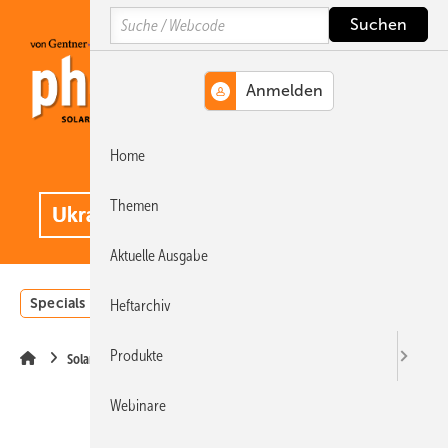
Springe
Springe
Springe
Search
auf
auf
auf
Hauptinhalt
Hauptmenü
SiteSearch
Home
MENÜ
.
Themen
Aktuelle Ausgabe
Specials
Einstrahlungsatlas
Landwirtschaft
Invest
Heftarchiv
Produkte
Solarmodule
Webinare