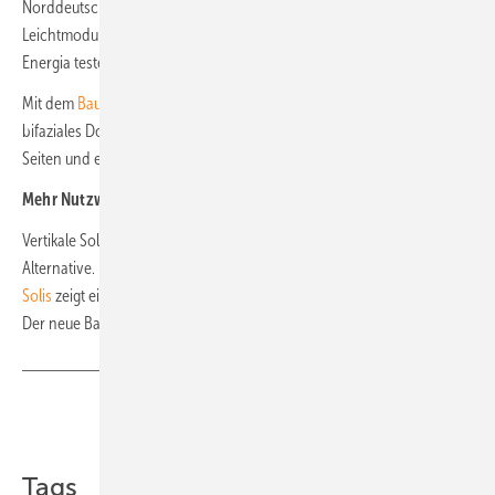
Norddeutschland hat in Lissabon ein Pilotprojekt mit seinen solaren
Leichtmodulen umgesetzt. Der portugiesische Energiekonzern Galp
Energia testet die Module auf einem Tankstellendach.
Mit dem
Bauder Solar M 450
präsentiert die Firma Paul Bauder ein
bifaziales Doppelglasmodul. Es nutzt das Sonnenlicht von beiden
Seiten und erzielt so bis zu 30 Prozent höhere Erträge. (nhp)
Mehr Nutzwert und Fachwissen für Sie:
Vertikale Solarsysteme wie von
Falagotti
sind eine interessante
Alternative.
Solis
zeigt einen neuen Hybridwechselrichter mit 125 Kilowatt.
Der neue Batteriewechselrichter
Sunny Island X
von SMA.
Teilen
Link kopieren
Tags