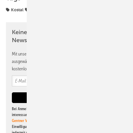
Kostal
Solarmodule
Keine Zeit? Kein Problem mit dem PV
Newsletter!
Mit unserem Newsletter erhalten Sie regelmäßig von uns
ausgewählte Informationen und Neuigkeiten, gebündelt und
kostenlos direkt ins Postfach.
Bei Anmeldung zu diesem Newsletter bin ich damit einverstanden, über
interessante Verlags- und Online-Angebote
der Marken der Alfons W.
Gentner Verlag GmbH & Co. KG
informiert zu werden. Diese
Einwilligung kann ich jederzeit widerrufen und eine Abmeldung ist
jederzeit möglich. Informationen zum Umgang mit Daten finden Sie