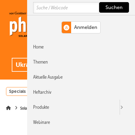
Springe
Springe
Springe
Search
auf
auf
auf
Hauptinhalt
Hauptmenü
SiteSearch
Home
MENÜ
.
Themen
Aktuelle Ausgabe
Specials
Einstrahlungsatlas
Landwirtschaft
Invest
Heftarchiv
Produkte
Solarmodule
Webinare