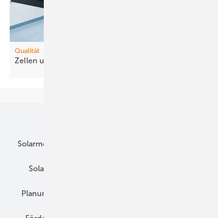
Qualität
Zellen und Folien genau unter der
Lupe
Unsere Themen
Solarmodule
DC-Technik
Wechselrichter
Solarspeicher
AC-Technik
Wartung
Planung
E-Mobilität
Wärme
Recht