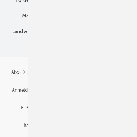
Förderung
Preise
Hybridgeneratoren
Montage
Installation
Solarparks
Landwirtschaft
Mieterstrom
Fachhandel
BIPV
Abo- & Leserservice
AGB
Alle Inhalte chronologisch
Anmelden
Anmeldung & Registrierung
Datenschutz
E-Paper
Gentner Energy Media
Impressum
Karriere bei Gentner
Team
Mediaservice