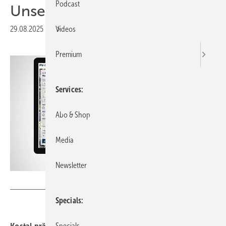
Podcast
Unsere Produkte der Woche­
29.08.2025
|
Druckvorschau
Videos
Premium
Services
Abo & Shop
Media
Newsletter
Kostal
Specials
Specials