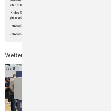
auch in unserer
Datenschutzerklärung
.
Nichts für Sie dabei? Dann lesen Sie doch einen unserer weiteren
photovoltaik-Newsletter!
- monatlicher
Newsletter für Investoren
- monatlicher
Newsletter PV für die Landwirtschaft
Weitere Inhalte