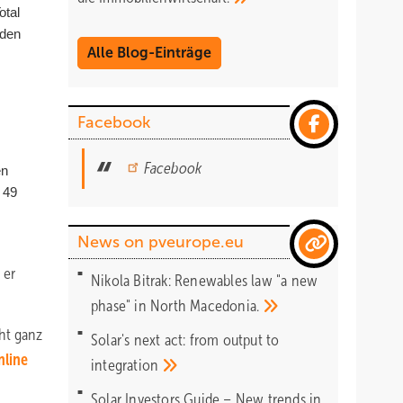
otal
 den
Alle Blog-Einträge
Facebook
Facebook
en
 49
News on pveurope.eu
h
 er
Nikola Bitrak: Renewables law "a new
phase" in North
Macedonia.
ht ganz
Solar's next act: from output to
nline
integration
Solar Investors Guide – New trends in