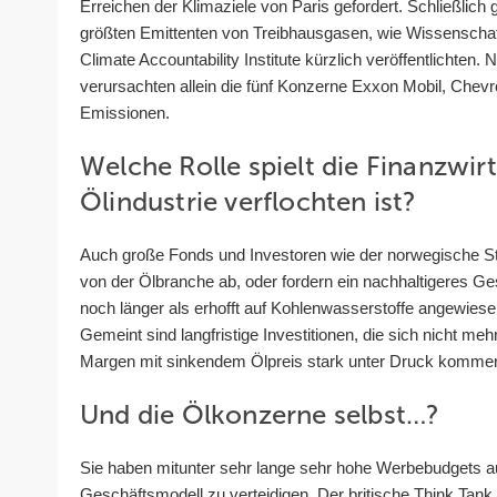
Erreichen der Klimaziele von Paris gefordert. Schließlic
größten Emittenten von Treibhausgasen, wie Wissenschaf
Climate Accountability Institute kürzlich veröffentlichten.
verursachten allein die fünf Konzerne Exxon Mobil, Chevr
Emissionen.
Welche Rolle spielt die Finanzwirt
Ölindustrie verflochten ist?
Auch große Fonds und Investoren wie der norwegische S
von der Ölbranche ab, oder fordern ein nachhaltigeres Ge
noch länger als erhofft auf Kohlenwasserstoffe angewies
Gemeint sind langfristige Investitionen, die sich nicht me
Margen mit sinkendem Ölpreis stark unter Druck komme
Und die Ölkonzerne selbst…?
Sie haben mitunter sehr lange sehr hohe Werbebudgets a
Geschäftsmodell zu verteidigen. Der britische Think Tan