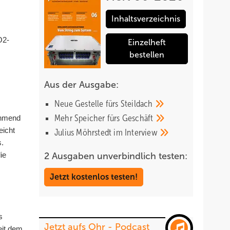
Inhaltsverzeichnis
O2-
Einzelheft
bestellen
Aus der Ausgabe:
Neue Gestelle fürs
Steildach
Mehr Speicher fürs
Geschäft
ehmend
eicht
Julius Möhrstedt im
Interview
s.
ie
2 Ausgaben unverbindlich testen:
Jetzt kostenlos testen!
s
Jetzt aufs Ohr - Podcast
eit dem