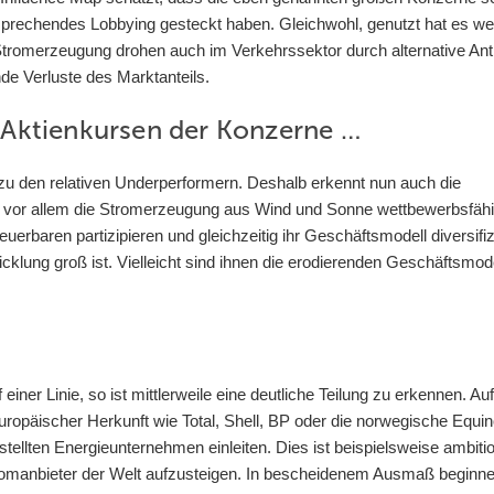
prechendes Lobbying gesteckt haben. Gleichwohl, genutzt hat es we
tromerzeugung drohen auch im Verkehrssektor durch alternative Ant
de Verluste des Marktanteils.
 Aktienkursen der Konzerne …
 zu den relativen Underperformern. Deshalb erkennt nun auch die
d vor allem die Stromerzeugung aus Wind und Sonne wettbewerbsfäh
erbaren partizipieren und gleichzeitig ihr Geschäftsmodell diversifiz
icklung groß ist. Vielleicht sind ihnen die erodierenden Geschäftsmod
iner Linie, so ist mittlerweile eine deutliche Teilung zu erkennen. Auf
ropäischer Herkunft wie Total, Shell, BP oder die norwegische Equino
llten Energieunternehmen einleiten. Dies ist beispielsweise ambitio
Stromanbieter der Welt aufzusteigen. In bescheidenem Ausmaß beginn