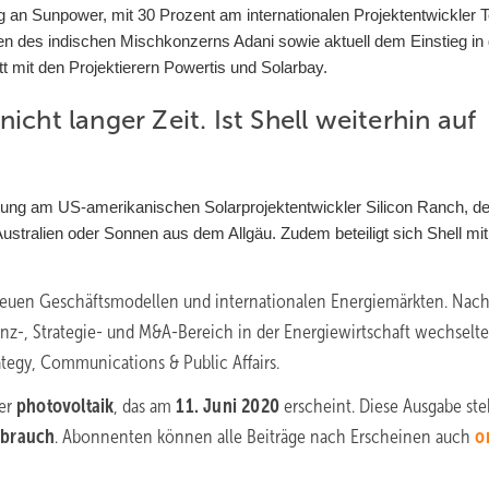
ng an Sunpower, mit 30 Prozent am internationalen Projektentwickler T
äten des indischen Mischkonzerns Adani sowie aktuell dem Einstieg in
t mit den Projektierern Powertis und Solarbay.
icht langer Zeit. Ist Shell weiterhin auf
iligung am US-amerikanischen Solarprojektentwickler Silicon Ranch, d
Australien oder Sonnen aus dem Allgäu. Zudem beteiligt sich Shell mit
, neuen Geschäftsmodellen und internationalen Energiemärkten. Nac
nz-, Strategie- und M&A-Bereich in der Energiewirtschaft wechselte
ategy, Communications & Public Affairs.
er
photovoltaik
, das am
11. Juni 2020
erscheint. Diese Ausgabe ste
rbrauch
. Abonnenten können alle Beiträge nach Erscheinen auch
o