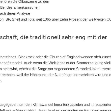
h gehören die Ölkonzerne zu den
tler des amerikanischen
 Nach deren Analyse
on, BP, Shell und Total seit 1965 über zehn Prozent der weltweiten C
schaft, die traditionell sehr eng mit der
taatsfonds, Blackrock oder die Church of England wenden sich zun
schäftsmodell. Auch wenn die Welt jenseits der Stromerzeugung viell
en sein wird, wächst die Sorge vor sogenannten Stranded Investment
hr rechnen, weil der Höhepunkt der Nachfrage überschritten wird und d
n.
usgegeben, um den Klimawandel herunterzuspielen und ihr etablierte
k Influence Map schätzt, dass die eben genannten großen Konzerne s