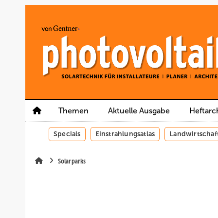
Springe
Springe
Springe
auf
auf
auf
Hauptinhalt
Hauptmenü
SiteSearch
Themen
Aktuelle Ausgabe
Heftarc
Specials
Einstrahlungsatlas
Landwirtschaf
Solarparks