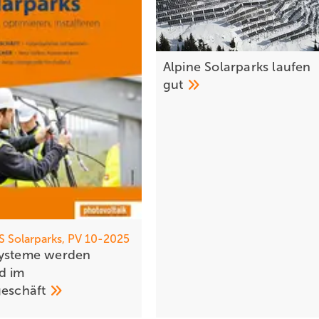
Alpine Solarparks laufen
gut
 Solarparks, PV 10-2025
systeme werden
d im
geschäft