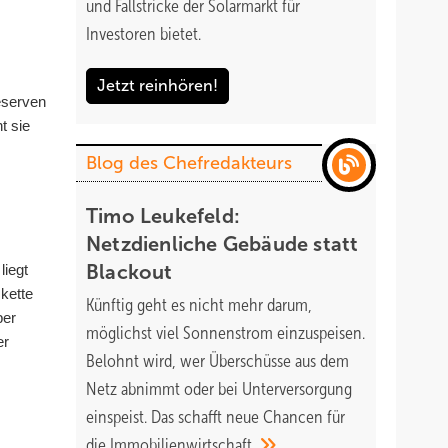
und Fallstricke der Solarmarkt für
Investoren bietet.
Jetzt reinhören!
eserven
t sie
Blog des Chefredakteurs
Timo Leukefeld:
Netzdienliche Gebäude statt
liegt
Blackout
kette
Künftig geht es nicht mehr darum,
ber
möglichst viel Sonnenstrom einzuspeisen.
er
Belohnt wird, wer Überschüsse aus dem
Netz abnimmt oder bei Unterversorgung
einspeist. Das schafft neue Chancen für
die
Immobilienwirtschaft.