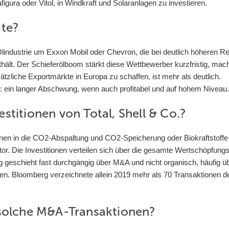
figura oder Vitol, in Windkraft und Solaranlagen zu investieren.
ite?
Ölindustrie um Exxon Mobil oder Chevron, die bei deutlich höheren R
thält. Der Schieferölboom stärkt diese Wettbewerber kurzfristig, mach
ätzliche Exportmärkte in Europa zu schaffen, ist mehr als deutlich.
e: ein langer Abschwung, wenn auch profitabel und auf hohem Niveau.
stitionen von Total, Shell & Co.?
nen in die CO2-Abspaltung und CO2-Speicherung oder Biokraftstoffe 
or. Die Investitionen verteilen sich über die gesamte Wertschöpfungs
g geschieht fast durchgängig über M&A und nicht organisch, häufig ü
gen. Bloomberg verzeichnete allein 2019 mehr als 70 Transaktionen d
 solche M&A-Transaktionen?