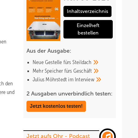
Inhaltsverzeichnis
Einzelheft
bestellen
ehen
Aus der Ausgabe:
Neue Gestelle fürs
Steildach
Mehr Speicher fürs
Geschäft
Julius Möhrstedt im
Interview
rch den
ere und
2 Ausgaben unverbindlich testen:
Jetzt kostenlos testen!
Jetzt aufs Ohr - Podcast