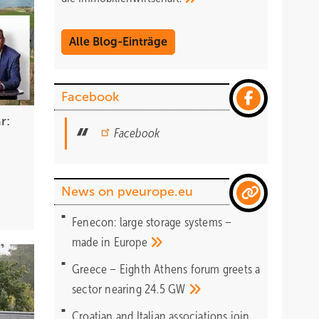
Alle Blog-Einträge
Facebook
r:
Facebook
News on pveurope.eu
Fenecon: large storage systems –
made in
Europe
Greece – Eighth Athens forum greets a
sector nearing 24.5
GW
Croatian and Italian associations join