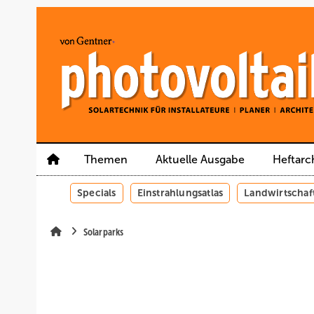
Springe
Springe
Springe
auf
auf
auf
Hauptinhalt
Hauptmenü
SiteSearch
Themen
Aktuelle Ausgabe
Heftarc
Specials
Einstrahlungsatlas
Landwirtschaf
Solarparks