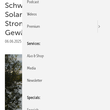
Podcast
Schwimmende
Solarkraftwerke: Sauberer
Videos
Strom von sauberen
Premium
Gewässern
06.06.2025
|
Druckvorschau
Services
Abo & Shop
Media
Newsletter
Specials
Specials