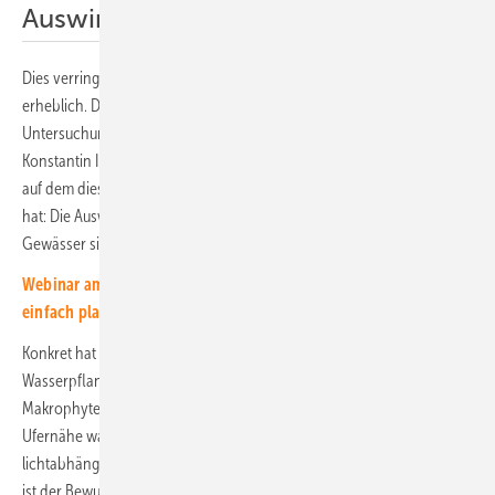
Auswirkungen gering
Dies verringert das Potenzial für die Floating-PV in Deutschland
erheblich. Die Regeln basieren aber nicht auf konkreten
Untersuchungen. Diese Lücke hat die Gruppe am Fraunhofer ISE um
Konstantin Ilgen jetzt geschlossen. Das Ergebnis seiner Studie, die er
auf dem diesjährigen PV-Symposium im Bad Staffelstein präsentiert
hat: Die Auswirkungen der Photovoltaik auf die Ökologie der
Gewässer sind gering.
Webinar am 17. März 2025: Komplexe Photovoltaikprojekte
einfach planen
Konkret hat er sich die Wasserqualität und auch den Bewuchs mit
Wasserpflanzen der drei Seen angeschaut. Hier waren vor allem die
Makrophyten von Interesse. Das sind die Wasserpflanzen, die in
Ufernähe wachsen, Photosynthese betreiben und entsprechend
lichtabhängig sind. Je weiter der Abstand vom Ufer ist, desto geringer
ist der Bewuchs mit diesen Pflanzen.