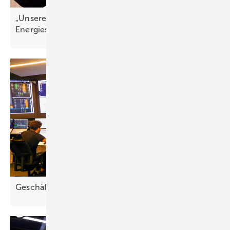
„Unsere S tärke ist die ­Integration ins
Energiesystem“
Geschäft wird
komplexer