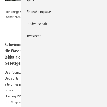
Velka Botička
Einstrahlungsatlas
Die Anlage Seekdorn auf einem See in der Nähe von Zwolle war einer der
Genertoren, die untersucht wurden.
Landwirtschaft
Investoren
Schwimmende Solaranlagen haben keinen Einfluss auf
die Wasserqualität der Seen. Auch der Pflanzenbewuchs
leidet nicht, wie eine Untersuchung ergeben hat. Die
Gesetzgebung müsste entsprechend angepasst werden.
Das Potenzial von schwimmenden Solaranlagen (Floating-PV) in
Deutschland, Österreich und in der Schweiz ist groß. Bisher werden
allerdings nur wenige der künstlichen Gewässer genutzt, um
Solarstrom zu produzieren. Weltweit sind bisher etwa 5,6 Gigawatt
Floating-PV-Leistung gebaut, der größte Teil davon in Asien. Nur rund
500 Megawatt Solaranlagenleistung schwimmt auf europäischen