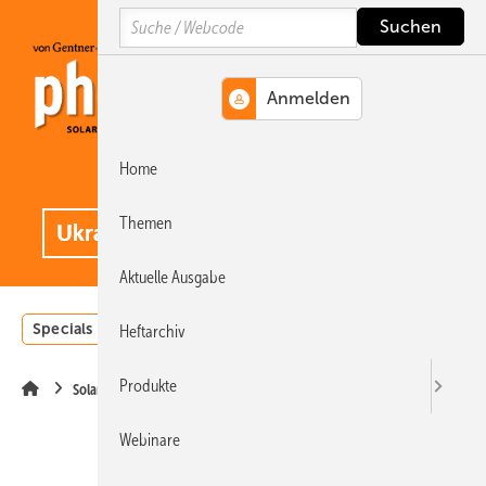
Springe
Springe
Springe
Search
auf
auf
auf
Hauptinhalt
Hauptmenü
SiteSearch
Home
MENÜ
.
Themen
Aktuelle Ausgabe
Specials
Einstrahlungsatlas
Landwirtschaft
Invest
Heftarchiv
Produkte
Solarparks
Webinare