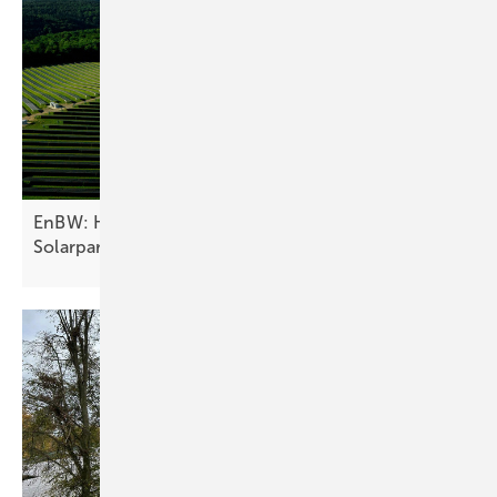
EnBW: Hybridspeicher und Windkraft ergänzen
Solarpark in
Heilbronn