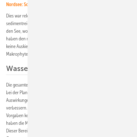
Nordsee: Schwimmender Solarpark vor der Küste errichtet
Dies war relevant, da das untersuchte Gewässer ein Kiessee mit einem
sedimentreichen Zufluss ist. Dadurch geraten viele Schwebstoffe in
den See, wodurch sich weniger Pflanzen ansiedeln können. „Wir
haben den natürlichen Zustand des Sees simuliert, was passiert, wenn
keine Auskiesung stattfinden würde. In diesem Fall würden sich die
Makrophytenansiedlung ausweiten“, sagt Ilgen.
Wassertiefe ist entscheidend
Die gesamten Ergebnisse der Studie können Projektierer nutzen, um
bei der Planung die Anlage so zu platzieren, dass sie wenige
Auswirkungen auf die Gewässerqualität haben oder diese sogar
verbessern. Die Ergebnisse zeigen aber auch, dass die gesetzlichen
Vorgaben keine wissenschaftliche Grundlage haben. „Denn wir
haben die Makrophyten nur im Uferbereich gefunden“, sagt Ilgen.
Dieser Bereich ist aber noch weit entfernt von den 40 Metern, die das