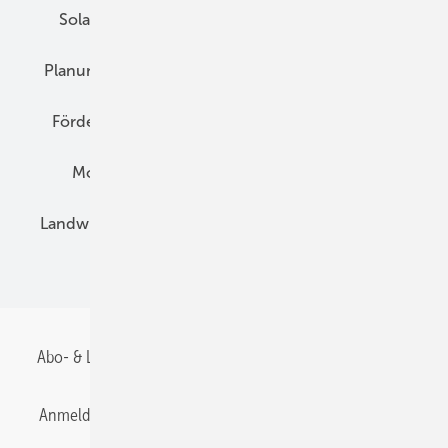
Solarspeicher
AC-Technik
Wartung
Planung
E-Mobilität
Wärme
Recht
Förderung
Preise
Hybridgeneratoren
Montage
Installation
Solarparks
Landwirtschaft
Mieterstrom
Fachhandel
BIPV
Abo- & Leserservice
AGB
Alle Inhalte chronologisch
Anmelden
Anmeldung & Registrierung
Datenschutz