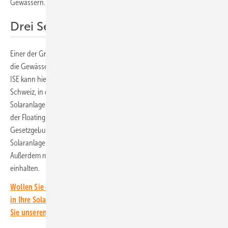
Gewässern.
Drei Seen analysiert
Einer der Gründe ist die Unsicherheit, wie sich die Solaranlagen auf
die Gewässerökologie auswirken. Konstantin Ilgen vom Fraunhofer
ISE kann hier schon Entwarnung geben. Er hat drei Seen in der
Schweiz, in den Niederlanden und in Deutschland, auf denen
Solaranlagen errichtet wurden, untersucht. Bisher ist dieser Bereich
der Floating-PV noch kaum erforscht. Das hat Auswirkungen auf die
Gesetzgebung. Denn beispielsweise in Deutschland dürfen
Solaranlagen nur 15 Prozent der Gewässerfläche bedecken.
Außerdem müssen sie einen Abstand von 40 Metern zum Ufer
einhalten.
Wollen Sie die neuesten Entwicklungen rund um die Investition
in Ihre Solaranlagen immer im Blick behalten? Dann abonnieren
Sie unseren kostenlosen Investoren-Newsletter.