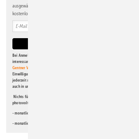
ausgewählte Informationen und Neuigkeiten, gebündelt und
kostenlos direkt ins Postfach.
Bei Anmeldung zu diesem Newsletter bin ich damit einverstanden, über
interessante Verlags- und Online-Angebote
der Marken der Alfons W.
Gentner Verlag GmbH & Co. KG
informiert zu werden. Diese
Einwilligung kann ich jederzeit widerrufen und eine Abmeldung ist
jederzeit möglich. Informationen zum Umgang mit Daten finden Sie
auch in unserer
Datenschutzerklärung
.
Nichts für Sie dabei? Dann lesen Sie doch einen unserer weiteren
photovoltaik-Newsletter!
- monatlicher
Newsletter für Investoren
- monatlicher
Newsletter PV für die Landwirtschaft