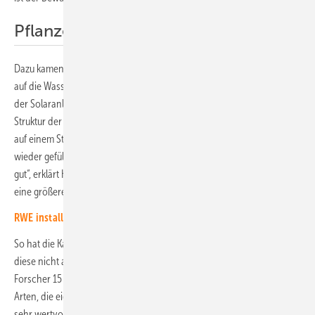
Pflanzen kartiert
Dazu kamen noch unter anderem die Auswirkungen der Solaranlage
auf die Wassertemperatur und eine chemische Analyse. Der Einfluss
der Solaranlagen auf die Gewässer hängt unter anderem von der
Struktur der Gewässer ab. So wurde die Solaranlage in der Schweiz
auf einem Stausee gebaut, der ohnehin öfter geleert und danach
wieder gefüllt wird. „Dessen ökologische Güte ist ohnehin nicht sehr
gut“, erklärt Konstantin Ilgen. „In dem See in Deutschland haben wir
eine größere Vielfalt an Pflanzen und Tieren gefunden.“
RWE installiert schwimmende Anlage auf dem Mortkasee
So hat die Kartierung der Makrophyten in den Seen ergeben, dass
diese nicht allzu weit in den See hineinwachsen. Insgesamt haben die
Forscher 15 verschiedene Arten gezählt. Viele davon waren invasive
Arten, die eigentlich gar nicht in den Seen wachsen. Selten waren
sehr wertvolle Arten vorhanden.