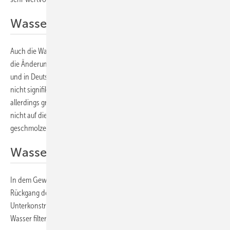
Wasserqualität bleibt stabil
Auch die Wasserqualität leidet durch die Solaranlagen kaum. So liegt
die Änderung der Wassertemperatur in den Seen in den Niederlanden
und in Deutschland im Rahmen der Messungenauigkeiten, sie ist also
nicht signifikant. Im See in der Schweiz haben die Wissenschaftler
allerdings größere Abkühlungen festgestellt. Diese sind aber auch
nicht auf die Solaranlage zurückzuführen, sondern auf den Zulauf von
geschmolzenem Schnee aus den Bergen.
Wasser wird klarer
In dem Gewässer in Deutschland haben die Forscher sogar einen
Rückgang der Trübung festgestellt. „Das liegt daran, dass sich an der
Unterkonstruktion der Solaranlage viele Muscheln ansiedeln, die das
Wasser filtern“, erklärt Konstantin Ilgen.