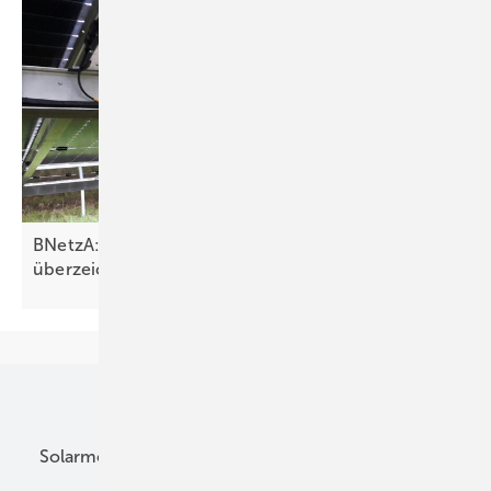
BNetzA: Ausschreibung von Solarparks deutlich
überzeichnet
Unsere Themen
Solarmodule
DC-Technik
Wechselrichter