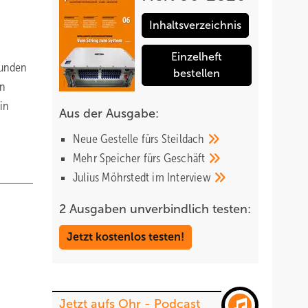
Inhaltsverzeichnis
Einzelheft
tunden
bestellen
en
in
Aus der Ausgabe:
Neue Gestelle fürs
Steildach
Mehr Speicher fürs
Geschäft
Julius Möhrstedt im
Interview
2 Ausgaben unverbindlich testen:
Jetzt kostenlos testen!
Jetzt aufs Ohr - Podcast