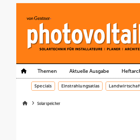
Springe
Springe
Springe
auf
auf
auf
Hauptinhalt
Hauptmenü
SiteSearch
Themen
Aktuelle Ausgabe
Heftarc
Specials
Einstrahlungsatlas
Landwirtschaf
Solarspeicher