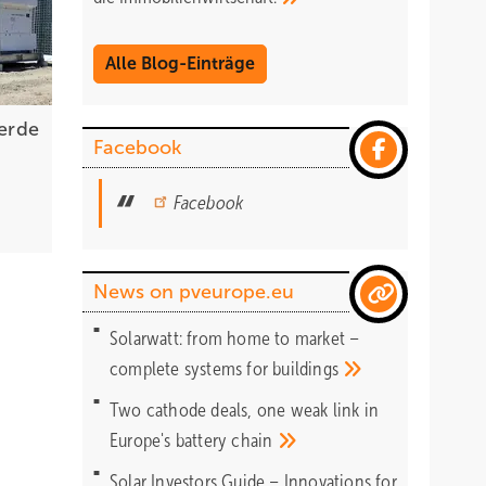
Alle Blog-Einträge
erde
Facebook
Facebook
News on pveurope.eu
Solarwatt: from home to market –
complete systems for
buildings
Two cathode deals, one weak link in
Europe's battery
chain
Solar Investors Guide – Innovations for