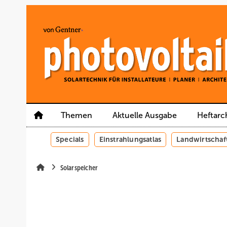
Springe
Springe
Springe
auf
auf
auf
Hauptinhalt
Hauptmenü
SiteSearch
Themen
Aktuelle Ausgabe
Heftarc
Specials
Einstrahlungsatlas
Landwirtschaf
Solarspeicher