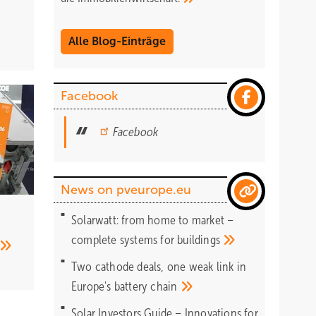
Alle Blog-Einträge
Facebook
Facebook
News on pveurope.eu
Solarwatt: from home to market –
complete systems for
buildings
Two cathode deals, one weak link in
Europe's battery
chain
Solar Investors Guide – Innovations for