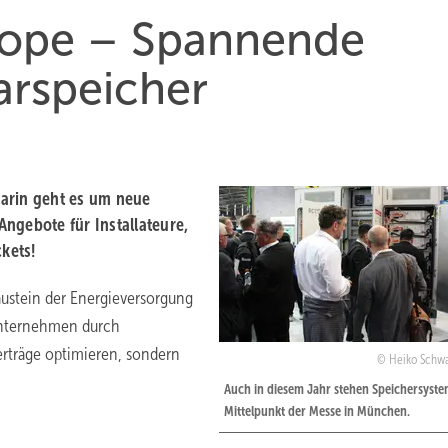
rope – Spannende
arspeicher
 Darin geht es um neue
ngebote für Installateure,
ckets!
austein der Energieversorgung
 Unternehmen durch
erträge optimieren, sondern
Heiko Schw
Auch in diesem Jahr stehen Speichersyste
Mittelpunkt der Messe in München.