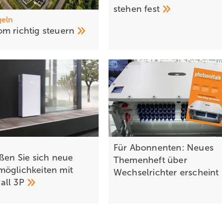
stehen
fest
geln
m ric htig
steuern
Für Abonnenten: Neues
eßen Sie sich neue
Themenheft über
öglichkeiten mit
Wechselrichter
erscheint
all
3P