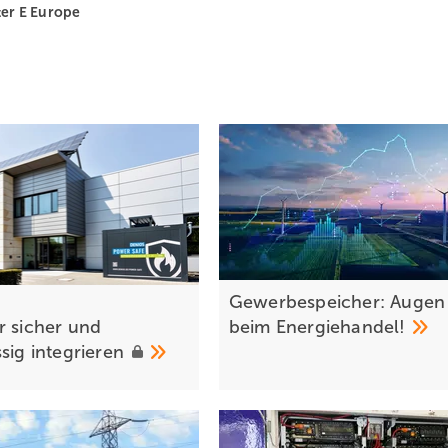
er E Europe
Gewerbespeicher: Augen
r sic her und
beim
Energiehandel!
ssig
integrieren