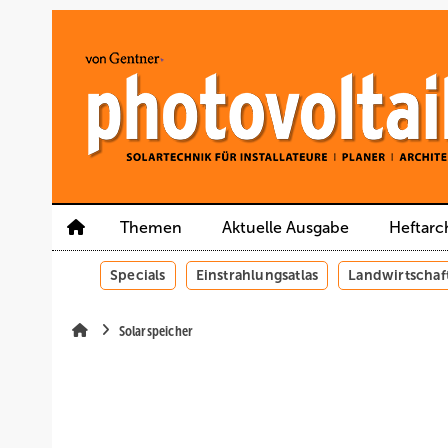
Springe
Springe
Springe
auf
auf
auf
Hauptinhalt
Hauptmenü
SiteSearch
Themen
Aktuelle Ausgabe
Heftarc
Specials
Einstrahlungsatlas
Landwirtschaf
Solarspeicher