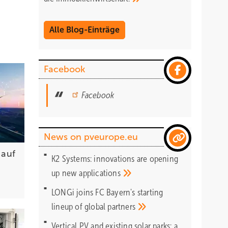
Alle Blog-Einträge
Facebook
Facebook
News on pveurope.eu
 auf
K2 Systems: innovations are opening
up new
applications
LONGi joins FC Bayern's starting
lineup of global
partners
Vertical PV and existing solar parks: a