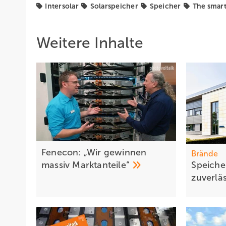
Intersolar
Solarspeicher
Speicher
The smart
Weitere Inhalte
Fenecon: „Wir gewinnen
Brände
massiv
Marktanteile“
Speich e
zuverlä