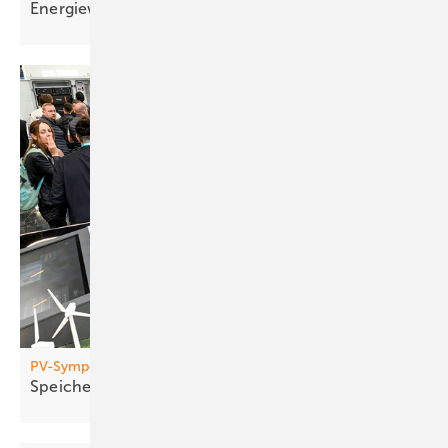
Energiewende aus
Rimini
PV-Symposium 2026
Sp eicher treiben Umbau der Netze
voran