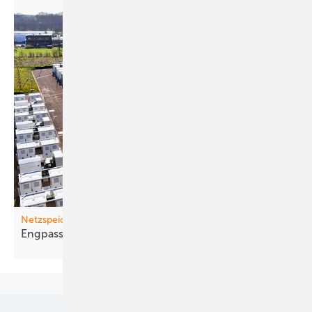
Netzspeicher
Engpass
auflösen