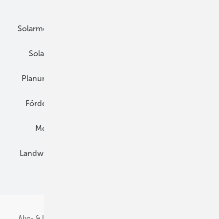
Unsere Themen
Solarmodule
DC-Technik
Wechselrichter
Solarspeicher
AC-Technik
Wartung
Planung
E-Mobilität
Wärme
Recht
Förderung
Preise
Hybridgeneratoren
Montage
Installation
Solarparks
Landwirtschaft
Mieterstrom
Fachhandel
BIPV
Abo- & Leserservice
AGB
Alle Inhalte chronologisch