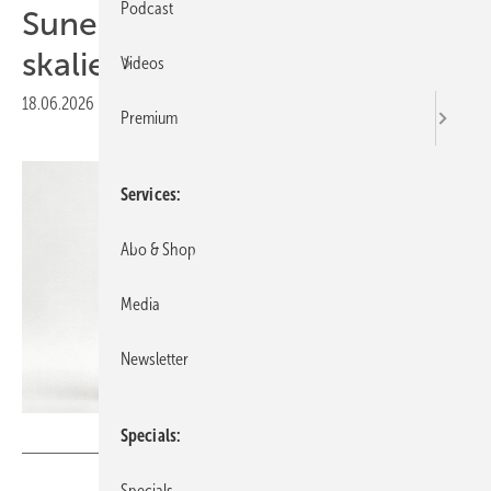
Podcast
Sunenergy XT zeigt
skalierbaren Hybridspeicher
Videos
18.06.2026
|
Druckvorschau
Premium
Services
Abo & Shop
Media
Newsletter
SunEnergyXT
Specials
Specials