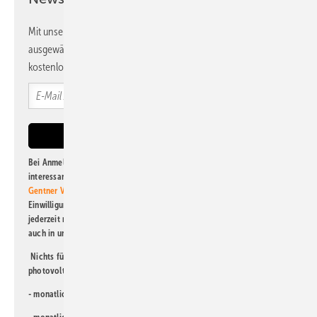
Mit unserem Newsletter erhalten Sie regelmäßig von uns
ausgewählte Informationen und Neuigkeiten, gebündelt und
kostenlos direkt ins Postfach.
Bei Anmeldung zu diesem Newsletter bin ich damit einverstanden, über
interessante Verlags- und Online-Angebote
der Marken der Alfons W.
Gentner Verlag GmbH & Co. KG
informiert zu werden. Diese
Einwilligung kann ich jederzeit widerrufen und eine Abmeldung ist
jederzeit möglich. Informationen zum Umgang mit Daten finden Sie
auch in unserer
Datenschutzerklärung
.
Nichts für Sie dabei? Dann lesen Sie doch einen unserer weiteren
photovoltaik-Newsletter!
- monatlicher
Newsletter für Investoren