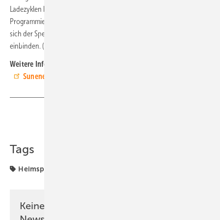
Ladezyklen bei 80 Prozent Entladetiefe. Über eine offene
Programmierschnittstelle und die Integration in Home Assistant lässt
sich der Speicher in bestehende Energiemanagementsysteme
einbinden. (nhp)
Weitere Informationen zur Produktneuheit unter
Sunenergyxt-Homepage
.
Teilen
Link kopieren
Tags
Heimspeicher
Kilowattstunde
Solarspeicher
Keine Zeit? Kein Problem mit dem PV
Newsletter!