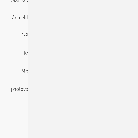
Anmelden
Anmeldung & Registrierung
Datenschutz
E-Paper
Gentner Energy Media
Impressum
Karriere bei Gentner
Team
Mediaservice
Mitgliedschaften und Engagement
Newsletter
photovoltaik abonnieren
Privacy Manager
pv Europe
RSS-Feed
Veranstaltungen / Webinare
© 2026 photovoltaik