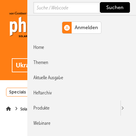
Springe
Springe
Springe
Search
auf
auf
auf
Hauptinhalt
Hauptmenü
SiteSearch
Home
MENÜ
.
Themen
Aktuelle Ausgabe
Specials
Einstrahlungsatlas
Landwirtschaft
Invest
Heftarchiv
Produkte
Solarspeicher
Webinare