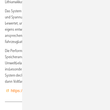
Lithiumakkus aus E-Autos eingesetzt werden.
Das System nimmt Batteriemodule unterschiedlicher Typen, Größen
und Spannungen auf, die Voltfang mittels eigenem Testprozess
bewertet, um etwa die verbleibende Lebensdauer zu bestimmen. Ein
eigens entwickeltes Master-BMS kann das jeweilige Modul-BMS
ansprechen und weiternutzen. Laut Voltfang wird die Nutzung von E-
Fahrzeugbatterien im Second Life um acht bis 15 Jahre verlängert.
Die Performance bleibt weiter ausreichend für typische
Speicheranwendungen, teilt der Hersteller mit. Die deutlich reduzierte
Umweltbelastung durch den Verzicht auf neue Batteriezellen soll
insbesondere nachhaltig orientierte Unternehmen ansprechen. Das
System deckt 30 bis 200 Kilowattstunden ab. Darüber heißt die Lösung
dann Voltfang Plus.
https://voltfang.de