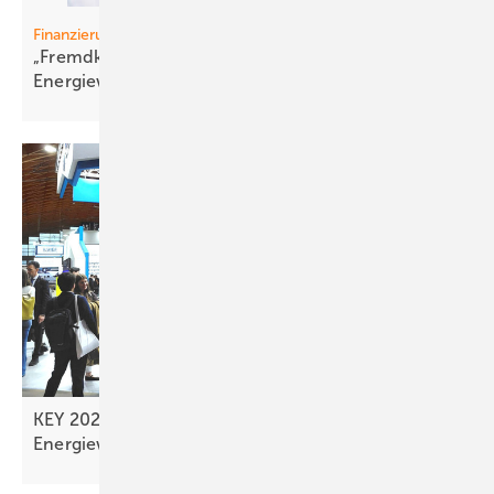
Finanzierung
„Fremdkapital is t der Schlüssel zur
Energiewende“
KEY 2026 - Rückenwind für die solare
Energiewende aus
Rimini