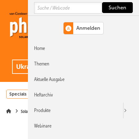
Springe
Springe
Springe
Search
auf
auf
auf
Hauptinhalt
Hauptmenü
SiteSearch
Home
MENÜ
.
Themen
Aktuelle Ausgabe
Specials
Einstrahlungsatlas
Landwirtschaft
Invest
Heftarchiv
Produkte
Solarspeicher
Webinare