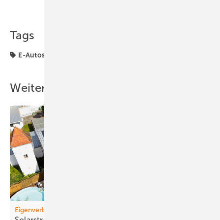
Teilen
Link kopieren
Tags
E-Autos
Solarspeicher
Weitere Inhalte
Eigenverbrauch
Solarstrom entlastet
Gemeinden