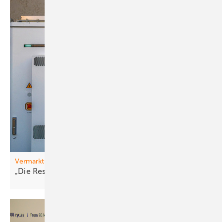
Vermarktung
„Die Resonanz war
riesig “