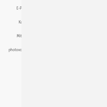
E-Paper
Gentner Energy Media
Impressum
Karriere bei Gentner
Team
Mediaservice
Mitgliedschaften und Engagement
Newsletter
photovoltaik abonnieren
Privacy Manager
pv Europe
RSS-Feed
Veranstaltungen / Webinare
© 2026 photovoltaik