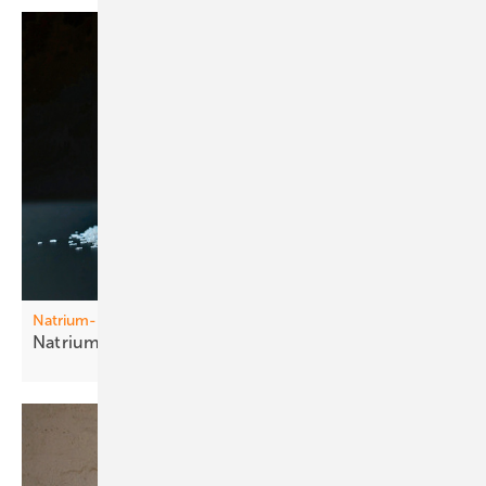
Natrium-Ionen-Akkus
Na trium statt
Lithium