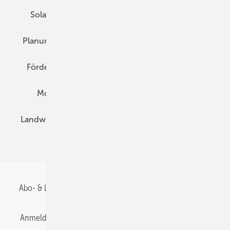
Solarspeicher
AC-Technik
Wartung
Planung
E-Mobilität
Wärme
Recht
Förderung
Preise
Hybridgeneratoren
Montage
Installation
Solarparks
Landwirtschaft
Mieterstrom
Fachhandel
BIPV
Abo- & Leserservice
AGB
Alle Inhalte chronologisch
Anmelden
Anmeldung & Registrierung
Datenschutz