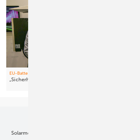
EU-Batterieverordnung
„Sic herheit braucht
Standards“
Unsere Themen
Solarmodule
DC-Technik
Wechselrichter