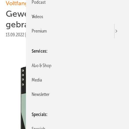
Podcast
Voltfang
Gewerbespeicher mit
Videos
gebrauchten Akkus
Premium
13.09.2022
|
Veröffentlicht in
Ausgabe 07-2022
|
Druckvorschau
Services
Abo & Shop
Media
Newsletter
Specials
Specials