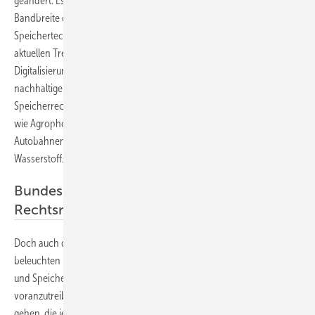
geändert. Es deckt – wie in den vergangenen Jahren – die gesamte
Bandbreite der Entwicklung der Photovoltaik und der
Speichertechnologien ab. So wird es einen tiefen Einblick in die
aktuellen Trends der Photovoltaik geben. Der reicht von der
Digitalisierung über eine moderne Zellarchitektur bis hin zum
nachhaltigen Modul- und Batteriedesign und zum Modul- und
Speicherrecycling. Danach geht es an die konkreten Anwendungen
wie Agrophotovoltaik, schwimmende Solaranlagen, Photovoltaik auf
Autobahnen, im Schienenverkehr oder zur Produktion von grünem
Wasserstoff.
Bundesumweltministerin informiert über
Rechtsrahmen
Doch auch das Gebäude kommt nicht zu kurz. Denn die Referenten
beleuchten im dritten Teil auch die Möglichkeiten des Photovoltaik-
und Speichereinsatzes, um die Energiewende in den Städten
voranzutreiben. Natürlich wird es auch um die Rahmenbedingungen
gehen, die jetzt mit dem Erneuerbaren-Ausbau-Gesetz neu geregelt