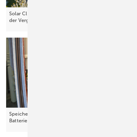
Solar Cluster warnt vor Marktrückgang bei Wegfall
der
Vergütung
Speichermarkt 2025: 600.000 neue
Batteriesysteme
installiert