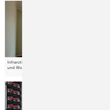
Infrarotheizung: Schlüssel zum bezahlbaren Bauen
und
Wohnen