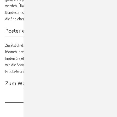
werden. Über den Stand der Gesetzgebung wird
Bundesumweltministerin Leonore Gewessler informieren.Zudem wird
die Speicherinitiative des Klima- und Energiefonds vorgestellt.
Poster einreichen
Zusätzlich dazu wird es eine Posterausstellung geben. Interessenten
können ihre Vorschläge schon einreichen. Die konkreten Kriterien
finden Sie ebenfalls auf der
Internetseite von PV Austria
, genauso
wie die Anmeldung als Aussteller, um den Teilnehmern die neusten
Produkte und Lösungen zu präsentieren. (su)
Zum Weiterlesen:
Teilen
Link kopieren