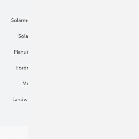
Unsere Themen
Solarmodule
DC-Technik
Wechselrichter
Solarspeicher
AC-Technik
Wartung
Planung
E-Mobilität
Wärme
Recht
Förderung
Preise
Hybridgeneratoren
Montage
Installation
Solarparks
Landwirtschaft
Mieterstrom
Fachhandel
BIPV