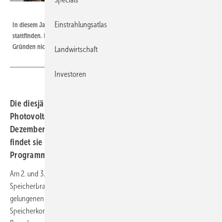
Velka Botička
Einstrahlungsatlas
In diesem Jahr wird die Herbsttagung von PV Austria und der TPPV online
stattfinden. Ein persönliches Treffen in Wien ist aus seuchenhygienischen
Gründen nicht möglich.
Landwirtschaft
Investoren
Die diesjährige Herbsttagung der österreichischen
Photovoltaik- und Speicherbranche findet am 2. und 3.
Dezember statt. Da Österreich wieder im Lockdown ist,
findet sie als reine Onlinekonferenz statt. Das spannende
Programm bleibt unverändert.
Am 2. und 3. Dezember 2020 trifft sich die österreichische Solar- und
Speicherbranche zur diesjährigen Herbsttagung. Nach einem
gelungenen Auftakt im vergangenen Jahr wird die Photovoltaik- und
Speicherkonferenz auch in diesem Jahr gemeinschaftlich vom