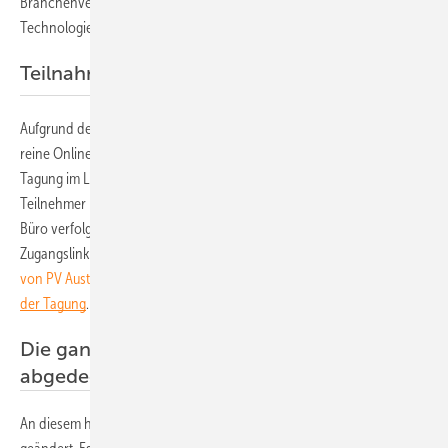
Branchenverband PV Austria und der österreichische
Technologieplattform Photovoltaik (TPPV) durchgeführt.
Teilnahme ist nur online möglich
Aufgrund der aktuellen Situation mussten die Veranstalter auf eine
reine Online veranstaltung umschwenken. Dazu wird die gesamte
Tagung im Livestream über das Internet übertragen. Der Vorteil: Die
Teilnehmer können die Tagung bequem von zu Hause oder aus dem
Büro verfolgen und müssen nicht extra nach Wien kommen. Einen
Zugangslink bekommen Sie nach der Anmeldung auf der
Webseite
von PV Austria
. Dort finden Sie auch das vollständige
Programm
der Tagung
.
Die ganze Bandbreite der Themen
abgedeckt
An diesem hat sich trotz der Änderung der Veranstaltungsform nichts