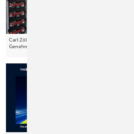
Carl Zöllner von Intilion: „Die größte Hürde sind
Genehmigungs- und
Anschlussverfahren“