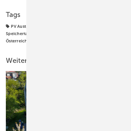
Tags
PV Austria
Photovoltaik
Speicher
Speichertagung
Strom & Wärme
TPPV
Tagung
Österreich
Weitere Inhalte