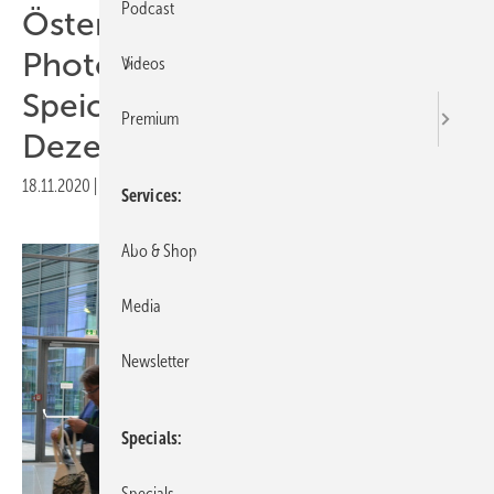
Podcast
Österreich: Digitale
Photovoltaik- und
Videos
Speichertagung findet im
Premium
Dezember statt
18.11.2020
|
Druckvorschau
Services
Abo & Shop
Media
Newsletter
Specials
Specials