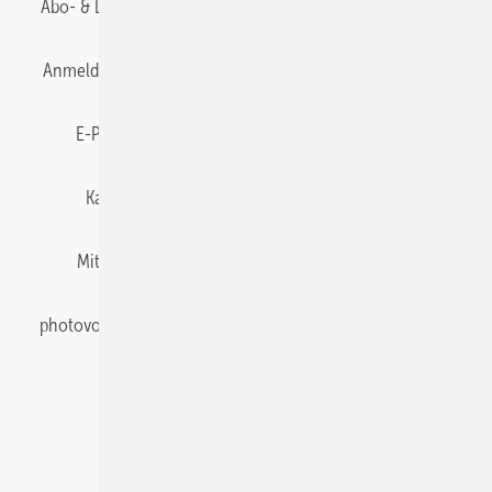
Abo- & Leserservice
AGB
Alle Inhalte chronologisch
Anmelden
Anmeldung & Registrierung
Datenschutz
E-Paper
Gentner Energy Media
Impressum
Karriere bei Gentner
Team
Mediaservice
Mitgliedschaften und Engagement
Newsletter
photovoltaik abonnieren
Privacy Manager
pv Europe
RSS-Feed
Veranstaltungen / Webinare
© 2026 photovoltaik