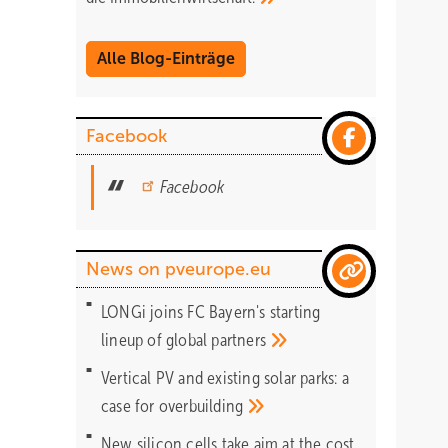
Alle Blog-Einträge
Facebook
Facebook
News on pveurope.eu
LONGi joins FC Bayern's starting
lineup of global
partners
Vertical PV and existing solar parks: a
case for
overbuilding
New silicon cells take aim at the cost