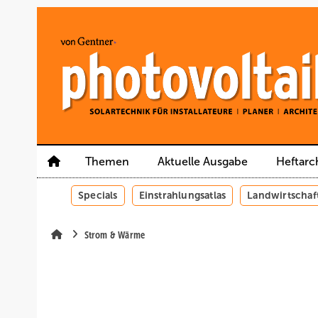
Springe
Springe
Springe
auf
auf
auf
Hauptinhalt
Hauptmenü
SiteSearch
Themen
Aktuelle Ausgabe
Heftarc
Specials
Einstrahlungsatlas
Landwirtschaf
Strom & Wärme