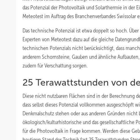
das Potenzial der Photovoltaik und Solarthermie in der E
Meteotest im Auftrag des Branchenverbandes Swissolar ers
Das technische Potenzial ist etwa doppelt so hoch. Über
Experten von Meteotest dazu auf die gleiche Datengrundl
technischen Potenzials nicht berücksichtigt, dass manc
anderem Schornsteine, Gauben und ähnliche Aufbauten, 
zudem für Verschattung sorgen.
25 Terawattstunden von d
Diese nicht nutzbaren Flächen sind in der Berechnung de
dass selbst dieses Potenzial vollkommen ausgeschöpft wir
Denkmalschutz stehen oder aus anderen Gründen nicht 
ökologisch/kulturhistorische und das gesellschaftliche Po
für die Photovoltaik in Frage kommen. Werden diese Ge
heutigen Stand der Technik fast 25 Terawattstunden Stro