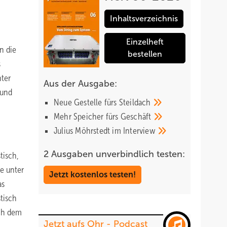
Inhaltsverzeichnis
Einzelheft
n die
bestellen
s
nter
Aus der Ausgabe:
 und
Neue Gestelle fürs
Steildach
Mehr Speicher fürs
Geschäft
Julius Möhrstedt im
Interview
2 Ausgaben unverbindlich testen:
tisch,
ie unter
Jetzt kostenlos testen!
as
stisch
ach dem
Jetzt aufs Ohr - Podcast