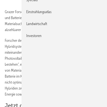
Grazer Forscher entwickeln gerade einen Hybriden aus Solarzellen
Einstrahlungsatlas
und Batteriespeicher. Die Entwicklung ist zwar noch in der Phase der
Materialsuche. Doch die Forscher zeigen sich optimistisch, dass in
Landwirtschaft
absehbarer Zeit hybride Geräte auf den Markt kommen.
Investoren
Forscher der Technischen Universität Graz entwickeln ein
Hybridsystem aus Solarzellen und Energiespeicher. „Derzeit sind
miteinander verbundene Einzelsysteme im Einsatz, die aus
Photovoltaikzellen, meist bleibasierten Akkus und Unmengen an Kabel
bestehen“, erklärt Ilie Hanzu vom Institut für Chemische Technologie
von Materialien der TU Graz. „Solarpaneele am Dach, und eine
Batterie im Keller: Das braucht viel Platz, ist wartungsintensiv, und
nicht optimal effizient. Wir wollen nun aus zwei Einzelsystemen einen
Hybriden zwischen Batterie und Solarzelle machen, der elektrische
Energie sowohl umwandeln als auch speichern kann.“
Jetzt geht es an die Materialsuche