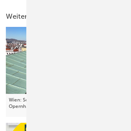
Weitere Inhalte
Wien: Solar versorgt denkmalgeschütztes
Opernhaus