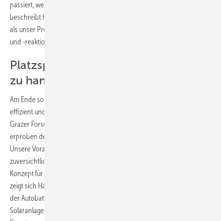
passiert, wenn die Materialien miteinander in Kontakt kommen“,
beschreibt Hanzu die Herausforderung. „Deshalb untersucht das ZFE
als unser Projektpartner die zugrundeliegenden Grenzflächeneffekte
und -reaktionen.“
Platzsparend, effizient und einfach
zu handhaben
Am Ende soll ein Hybridgerät herauskommen, das platzsparend,
effizient und vergleichsweise einfach in der Handhabung ist. Die
Grazer Forscher erarbeiten jetzt erst einmal die Grundlagen und
erproben den Hybridakku, der am Ende der Forschungsarbeit steht.
Unsere Vorarbeiten waren bereits sehr vielversprechend und ich bin
zuversichtlich, dass wir am Ende von SolaBat ein funktionierendes
Konzept für einen Photovoltaik-Batterie-Hybriden vorstellen können“,
zeigt sich Hanzu optimistisch. Die Einsatzpotenziale sind riesig. Von
der Autobatterie über Akkus in Mobilgeräten bis hin zu größeren
Solaranlagen mit Energiespeicher ist alles möglich. Für welchen