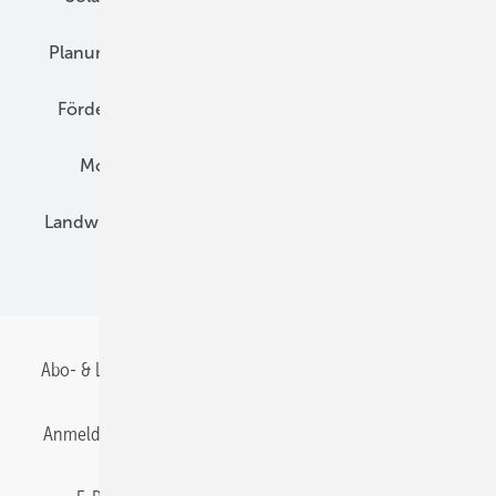
Planung
E-Mobilität
Wärme
Recht
Förderung
Preise
Hybridgeneratoren
Montage
Installation
Solarparks
Landwirtschaft
Mieterstrom
Fachhandel
BIPV
Abo- & Leserservice
AGB
Alle Inhalte chronologisch
Anmelden
Anmeldung & Registrierung
Datenschutz