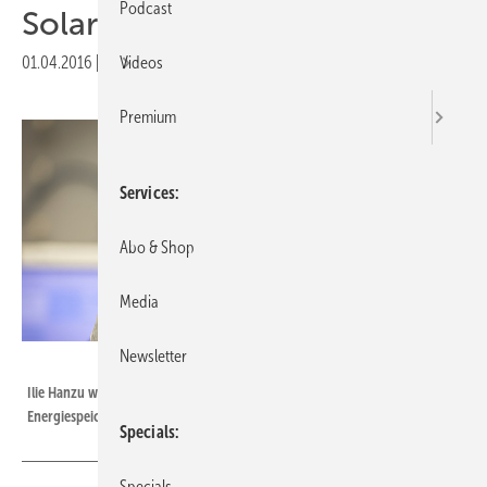
Podcast
Solarzelle trifft Speicher
01.04.2016
|
Druckvorschau
Videos
Premium
Services
Abo & Shop
Media
Newsletter
Lunghamm/TU Graz
Ilie Hanzu will mit seinem Team einen Hybriden aus Solarzellen und
Energiespeicher entwickeln.
Specials
Specials