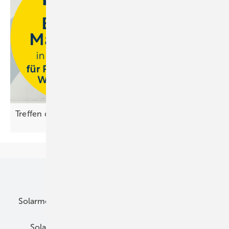
Treffen der Energiemacher bei Ritter
Energie
Unsere Themen
Solarmodule
DC-Technik
Wechselrichter
Solarspeicher
AC-Technik
Wartung