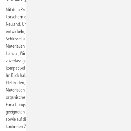
Mit dem Projekt SolaBat betreten Hanzu und sein Team zusammen mit
Forschern des Zentrums für Elektronenmikroskopie Graz (ZFE) völliges
Neuland. Um einen Hybriden aus Solarzellen und Energiespeicher zu
entwickeln, brauchen sie aber neue Materialien. Darin liegt der
Schlüssel zum Erfolg. „In dem Hybridsystem teilen sich leistungsstarke
Materialien ihre Aufgaben in der Solarzelle und in der Batterie“, erklärt
Hanzu. „Wir brauchen Materialien, die ihre jeweiligen Aufgaben
zuverlässig erfüllen sowie mit anderen Materialien elektrochemisch
kompatibel sind, damit sie in einem Gerät zusammen funktionieren.“
Im Blick haben die Forscher dazu Titanate als Aktivmaterial für die
Elektroden, die die bisher meist verwendeten kobalthaltigen
Materialien ersetzen sollen. Als Halbleitermaterial haben sie
organische Solarfolien ins Auge gefasst. Die nächsten
Forschungsschritte konzentrieren sich deshalb auf die Suche nach
geeigneten Materialien für die Photovoltaik. Und die Batterieseite
sowie auf die Kompatibilität dieser Materialien, bevor es an den
konkreten Zusammenbau der Geräte geht. „Wir müssen wissen, was