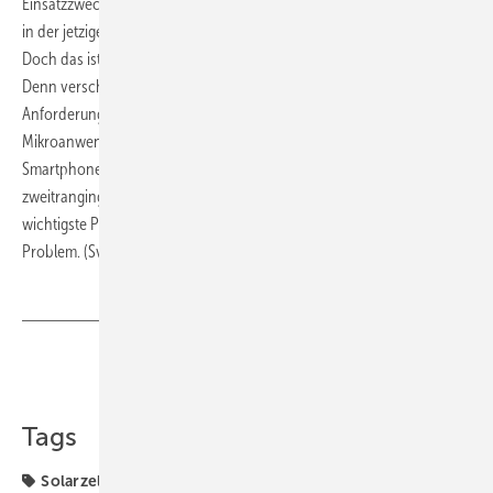
Einsatzzweck die Hybriden dann tatsächlich produziert werden, kann
in der jetzigen Forschungsphase natürlich noch niemand sagen.
Doch das ist eine zweite Herausforderung für die Grazer Forscher.
Denn verschiedene Anwendungen bringen auch verschiedene
Anforderungen an die Batterietechnologie mit sich. „Bei Batterien in
Mikroanwendungen oder Kleingeräten wie beispielsweise
Smartphones steht die Platzfrage an erster Stelle, das Gewicht ist
zweitranging. Im Fall von Autobatterien ist hingegen das Gewicht der
wichtigste Parameter, weniger der Platz“, beschreibt Hanzu das
Problem. (Sven Ullrich)
Teilen
Link kopieren
Tags
Solarzelle
Speicher
Strom & Wärme