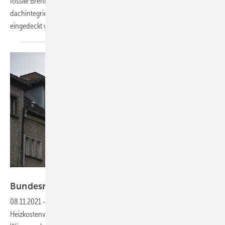
fossile Brennstoffe aus. Das Herz des Systems sind die vollflächig
dachintegrierten Solaranlagen, mit denen die neuen Gebäude
eingedeckt
werden.
Velka Botička
Bundesrat: Heizkosten aus der Ferne
auslesen
08.11.2021
-
Der Bundesrat hat einer Novelle der
Heizkostenverordnung zugestimmt. Dadurch muss der