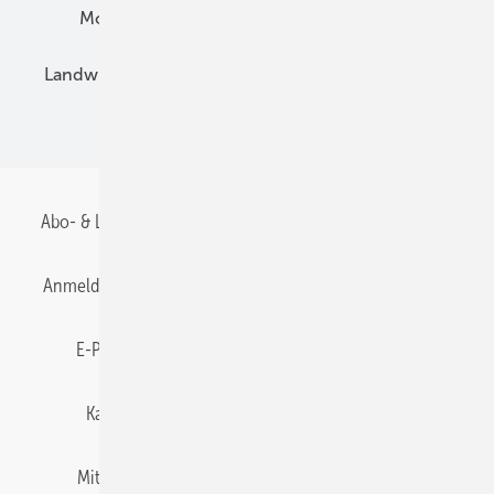
Montage
Installation
Solarparks
Landwirtschaft
Mieterstrom
Fachhandel
BIPV
Abo- & Leserservice
AGB
Alle Inhalte chronologisch
Anmelden
Anmeldung & Registrierung
Datenschutz
E-Paper
Gentner Energy Media
Impressum
Karriere bei Gentner
Team
Mediaservice
Mitgliedschaften und Engagement
Newsletter