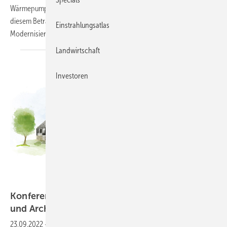
Wärmepumpe gegeben wird, statt dass sie mit Gas heizen muss. In
diesem Betrag sind die Investitionskosten und damit die
Einstrahlungsatlas
Modernisierungsumlage schon
enthalten.
Landwirtschaft
Investoren
Timo Leukefeld
Konferenz: Potenziale der solaren Haustechnik
und Architektur im
Wohnungsbau
23.09.2022
-
Kabel statt Rohre ist das Konzept, das auch im