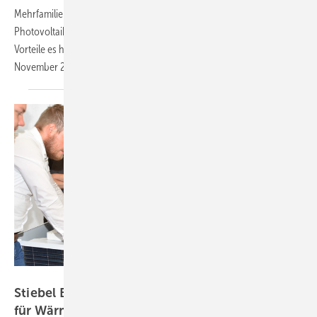
Mehrfamilienhausbau eine Lösung für den Umstieg von Erdgas auf
Photovoltaikwärme im Raum steht. Wie es funktioniert und welche
Vorteile es hat, zeigen die Referenten auf einer Konferenz am 9.
November
2022.
Stiebel Eltron
Stiebel Eltron trainiert angehende Handwerker
für
Wärmepumpenmontage