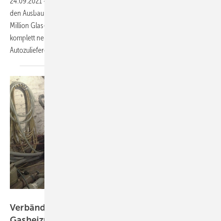
24.09.2021
-
Solarwatt investiert bis 2023 rund 100 Millionen Euro in
den Ausbau des Unternehmens. Die neue Fertigungslinie schafft eine
Million Glas-Glas-Module pro Jahr. Auch die Speicherfertigung wird
komplett neu aufgesetzt. Die Batteriezellen kommen nun vom
Autozulieferer
Webasto.
BWP
Verbände kritisieren neue Öl- und
Gasheizungen in
Flutgebieten