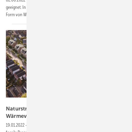
geeignet. In einer Siedlung in der Schweiz wird der Sonnenstrom in
Form von Wasserstoff dezentral für den Winter
eingelagert.
Incept
Naturstrom baut in Berlin fossilfreie
Wärmeversorgung mit
Sonnenstrom
19.01.2022
-
Das neue Quartier Kokoni One kommt komplett ohne