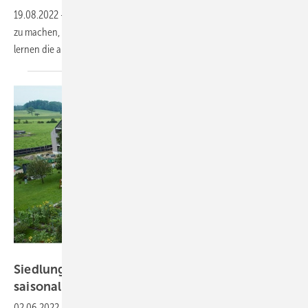
19.08.2022
-
Um Fachkräfte fit für die Installation von Wärmepumpen
zu machen, bietet Stiebel Eltron Intensivkurse für Azubis an. Hier
lernen die angehenden Monteure Theorie und Praxis
parallel.
EKZ
Siedlung in der Schweiz speichert Solarstrom
saisonal und dezentral in
Wasserstoff
02.06.2022
-
Grüner Wasserstoff ist nicht nur für Großanwendungen