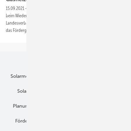
15.09.2021
-
Die Regierungen von NRW und Rheinland-Pfalz wollen
beim Wiederaufbau Öl- und Gasheizungen fördern. Die
Landesverbände für erneuerbare Energien schlagen statt dessen vor,
das Fördergeld in zukunftssichere Technologien zu
investieren.
Unsere Themen
Solarmodule
DC-Technik
Wechselrichter
Solarspeicher
AC-Technik
Wartung
Planung
E-Mobilität
Wärme
Recht
Förderung
Preise
Hybridgeneratoren