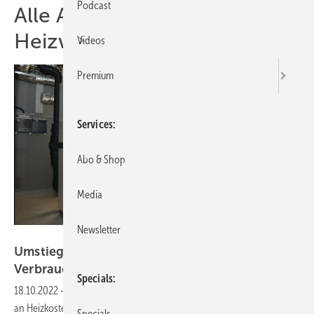
Podcast
Alle Artikel zum Thema
Heizwärme
Videos
Premium
Services
Abo & Shop
Media
Newsletter
BWP
Umstieg auf Wärmepumpen spart den
Verbrauchern viel
Geld
Specials
18.10.2022
-
Bis zu 660 Euro kann eine Familie im Mehrfamilienhaus
an Heizkosten sparen, wenn ihr die Möglichkeit der Nutzung einer
Specials