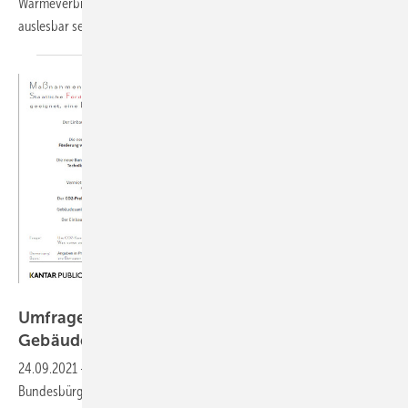
Wärmeverbrauch in Mehrfamilienhäusern in Zukunft aus der Ferne
auslesbar
sein.
DENEFF/Kanter Public
Umfrage: Mieter wollen energetisch sanierte
Gebäude
24.09.2021
-
Die energetische Sanierung von Gebäuden setzen die
Bundesbürgern ganz oben auf die Aufgabenliste für die nächste