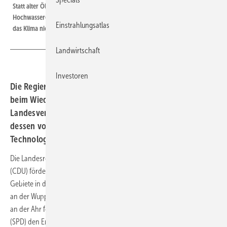
Statt alter Öl- und Gastechnologie sollten beim Wiederaufbau in den
Hochwassergebieten zukunftsfähige Heizsysteme zum Einsatz kommen, die
Einstrahlungsatlas
das Klima nicht weiter anheizen.
Landwirtschaft
Investoren
Die Regierungen von NRW und Rheinland-Pfalz wollen
beim Wiederaufbau Öl- und Gasheizungen fördern. Die
Landesverbände für erneuerbare Energien schlagen statt
dessen vor, das Fördergeld in zukunftssichere
Technologien zu investieren.
Die Landesregierung von Nordrhein-Westfalen unter Armin Laschet
(CDU) fördert beim Wiederaufbau der im Sommer überfluteten
Gebiete in der Eifel und in der Städte-Region Aachen, an der Ruhr und
an der Wupper klimaschädliche Heizungen. Auch in Rheinland-Pfalz
an der Ahr fördert die Landesregierung in Mainz unter Malu Dreyer
(SPD) den Ersatz der zerstörten Ölheizungen durch neue Öl- und