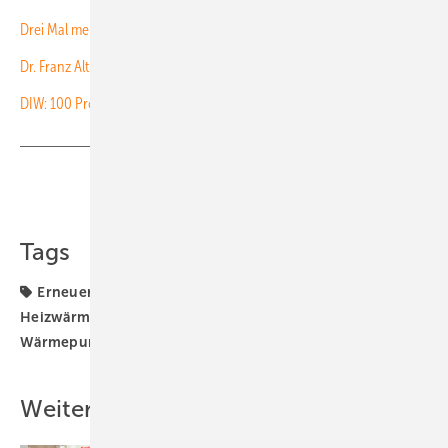
Drei Mal mehr Klimaschutzinvestitionen bis 2030 nötig
Dr. Franz Alt: Die Erde hat Fieber – jetzt!
DIW: 100 Prozent Ökostrom in zehn Jahren machbar
Teilen
Link kopieren
Tags
Erneuerbare Energien
Förderung
Heizung
Heizwärme
NRW
Rheinland-Pfalz
Wärme
Wärmepumpen
Weitere Inhalte