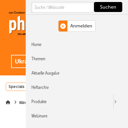
Springe
Springe
Springe
Search
auf
auf
auf
Hauptinhalt
Hauptmenü
SiteSearch
Home
MENÜ
.
Themen
Aktuelle Ausgabe
Specials
Einstrahlungsatlas
Landwirtschaft
Invest
Heftarchiv
Produkte
Wärme
Webinare