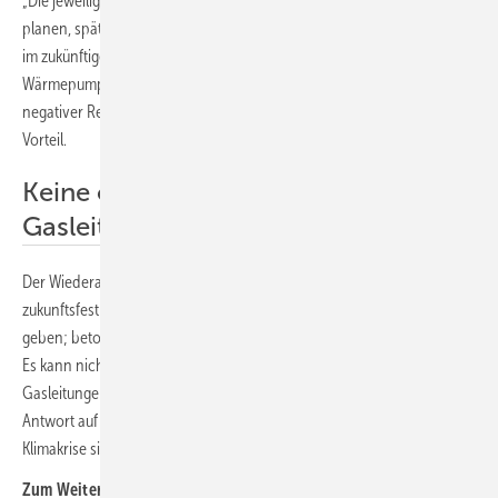
„Die jeweiligen Stadtwerke in der Region können die Nahwärmenetze
planen, später betreiben und bei Bedarf flexibel erweitern, so dass sie
im zukünftigen Energiesystem mittels KWK-, Power-to-Heat- und
Wärmepumpenanlage auch Ausgleichsfunktionen positiver wie
negativer Residuallasten übernehmen können“, beschreibt er den
Vorteil.
Keine öffentlichen Gelder für
Gasleitungen und Öltanks
Der Wiederaufbau der Infrastruktur müsse strategisch, nachhaltig und
zukunftsfest angegangen werden, es dürfe dabei keine Denkverbote
geben; betont Griese. „Wir nehmen die Verantwortlichen beim Wort.
Es kann nicht sein, dass mit öffentlichen Geldern demnächst
Gasleitungen oder Öltanks gebaut werden sollen, die überhaupt keine
Antwort auf die für die Flutkatastrophe Mitte Juli verantwortliche
Klimakrise sind“, sagen er und Zeis. (su)
Zum Weiterlesen: