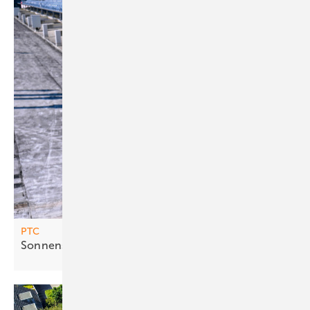
PTC
Sonnens ammler für Wärme und
Kälte