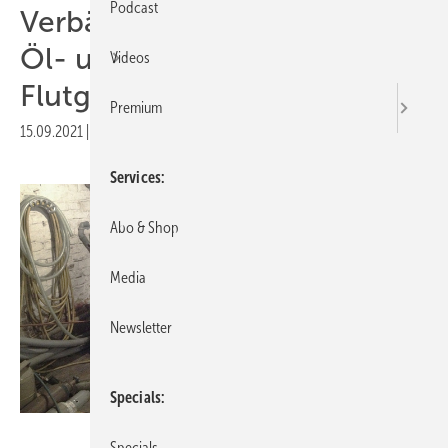
Podcast
Verbände kritisieren neue
Öl- und Gasheizungen in
Videos
Flutgebieten
Premium
15.09.2021
|
Druckvorschau
Services
Abo & Shop
Media
Newsletter
Specials
BWP
Specials