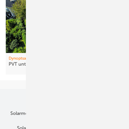
Dynoptsan
PVT un terstützt ­Wärmepumpen im
Bestand
Unsere Themen
Solarmodule
DC-Technik
Wechselrichter
Solarspeicher
AC-Technik
Wartung