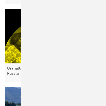
Uranatlas: Atomkraft verstärkt Abhängigkeit von
Russland