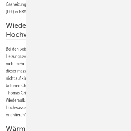
Gasheizungen. Das teilen die Landesverbände Erneuerbare Energien
(LEE) in NRW und Rheinland-Pfalz mit.
Wiederaufbau am ökologischen
Hochwasserschutz orientieren
Bei den beiden Verbänden stößt die Förderung von
Heizungssystemen, die laut Gebäudeenergiegesetz in gut vier Jahren
nicht mehr zulässig sind, auf Unverständnis. „Beim Wiederaufbau
dieser massiv betroffenen Regionen dürfen die Verantwortlichen
nicht auf klimaschädliche Instrumente der Vergangenheit setzen“,
betonen Christoph Zeis, Vorsitzender des LEE Rheinland-Pfalz und
Thomas Griese, stellvertretender Vorsitzender des LEE NRW. „Der
Wiederaufbau muss sich komplett am ökologischen
Hochwasserwasserschutz und an klimagerechten Heizsystemen
orientieren.“
Wärmepumpe und dezentrale