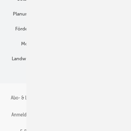
Planung
E-Mobilität
Wärme
Recht
Förderung
Preise
Hybridgeneratoren
Montage
Installation
Solarparks
Landwirtschaft
Mieterstrom
Fachhandel
BIPV
Abo- & Leserservice
AGB
Alle Inhalte chronologisch
Anmelden
Anmeldung & Registrierung
Datenschutz