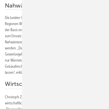
Nahwärmenetze
Die beiden Verbände schlagen deshalb vor, dass in den betroffenen
Regionen Wärmepumpen oder dezentrale Nahwärmekonzepte auf
der Basis erneuerbarer Energien und Kraft-Wärme-Kopplung (KWK)
zum Einsatz kommen. Zudem sollten die dafür notwendigen
Nahwämezentralen an Hochwasser sicheren Standorten errichtet
werden. „Das hat den Vorteil, dass in den Häusern und
Gewerbegebäuden, die nun mit viel Geld wiederaufgebaut werden,
nur Wärmetauscher installiert sind, die hochwasserbedingte
Gebäudeschäden durch Heizungsanlagen nicht mehr entstehen
lassen“, erklärt Thomas Griese vom LEE in NRW.
Wirtschaftliche Vorteile
Christoph Zeis sieht in dem ökologischen Heizkonzept auch
wirtschaftliche Vorteile und eine Stärkung der lokalen Wertschöpfung: