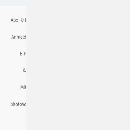
Abo- & Leserservice
AGB
Alle Inhalte chronologisch
Anmelden
Anmeldung & Registrierung
Datenschutz
E-Paper
Gentner Energy Media
Impressum
Karriere bei Gentner
Team
Mediaservice
Mitgliedschaften und Engagement
Newsletter
photovoltaik abonnieren
Privacy Manager
pv Europe
RSS-Feed
Veranstaltungen / Webinare