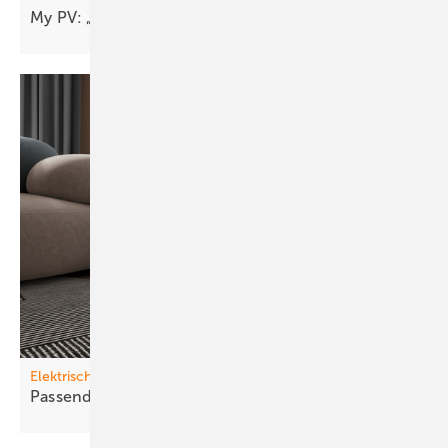
My PV: „Das Autarkiethema fängt gerade erst
an“
Elektrische Direktheizungen
Passende H eizung für jede
Anwendung