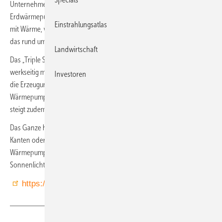
Unternehmen Triple Solar besteht aus einem PVT-Kollektor und einer
Erdwärmepumpe. Dies ermöglicht es, ein Haus ohne Gas nachhaltig
Einstrahlungsatlas
mit Wärme, warmem Leitungswasser und Strom zu versorgen – und
das rund um die Uhr.
Landwirtschaft
Das „Triple Solar Panel“ besteht aus einem thermischen Abschnitt, der
werkseitig mit einem Photovoltaikpaneel laminiert ist. Dies ermöglicht
Investoren
die Erzeugung von Wärme und Strom in Kombination mit einer
Wärmepumpe. Und da die Sonnenwärme vom Paneel abgeführt wird,
steigt zudem der Wirkungsgrad des Solarmoduls.
Das Ganze hat das Aussehen eines normalen Solarmoduls ohne
Kanten oder Klemmen. Die Paneele dienen als Quelle für die
Wärmepumpe, die Energie aus der Außenluft, dem Tageslicht und dem
Sonnenlicht bezieht.
https://triplesolar.eu/de/