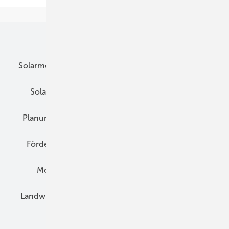
Unsere Themen
Solarmodule
DC-Technik
Wechselrichter
Solarspeicher
AC-Technik
Wartung
Planung
E-Mobilität
Wärme
Recht
Förderung
Preise
Hybridgeneratoren
Montage
Installation
Solarparks
Landwirtschaft
Mieterstrom
Fachhandel
BIPV