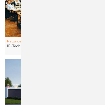
Heizungen
IR-Technik vo rm
D urchbruch