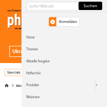
Springe
Springe
Springe
Search
auf
auf
auf
Hauptinhalt
Hauptmenü
SiteSearch
Home
MENÜ
.
Themen
Aktuelle Ausgabe
Specials
Einstrahlungsatlas
Landwirtschaft
Invest
Heftarchiv
Produkte
Wärme
Webinare