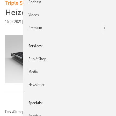
Podcast
Triple Solar
Heizen mit PVT-Kollektoren
Videos
16.02.2021
|
Veröffentlicht in
Ausgabe 01-2021
|
Druckvorschau
Premium
Services
Abo & Shop
Media
Newsletter
Foto: Triple Solar
Specials
Das Wärmepumpen-Kollektorsystem vom niederländischen
Specials