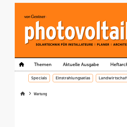
Springe
Springe
Springe
auf
auf
auf
Hauptinhalt
Hauptmenü
SiteSearch
Themen
Aktuelle Ausgabe
Heftarc
Specials
Einstrahlungsatlas
Landwirtschaf
Wartung