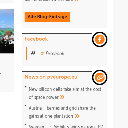
Alle Blog-Einträge
Facebook
Facebook
r
News on pveurope.eu
New silicon cells take aim at the cost
of space
power
Austria – berries and grid share the
gains at one
plantation
Sweden – E-Mobility wins national EV