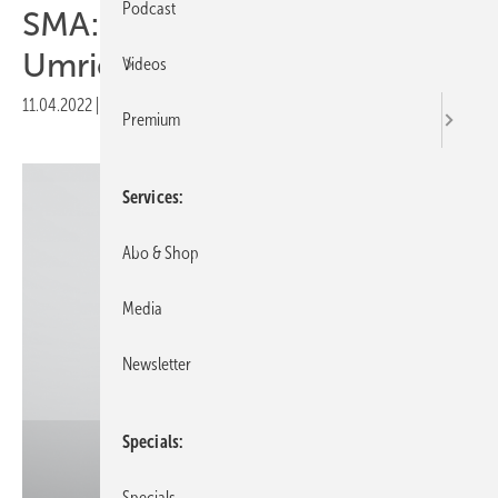
Podcast
SMA: Sunny Tripower X ist
Umrichter und Manager
Videos
11.04.2022
|
Druckvorschau
Premium
Services
Abo & Shop
Media
Newsletter
Specials
Specials