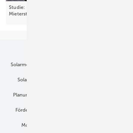
Studie: Ohne Einspeisevergütung kein
Mieterstrom
Unsere Themen
Solarmodule
DC-Technik
Wechselrichter
Solarspeicher
AC-Technik
Wartung
Planung
E-Mobilität
Wärme
Recht
Förderung
Preise
Hybridgeneratoren
Montage
Installation
Solarparks