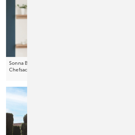
Sonna Barry von Secida: „Cybersicherheit muss
Chefsache
sein“