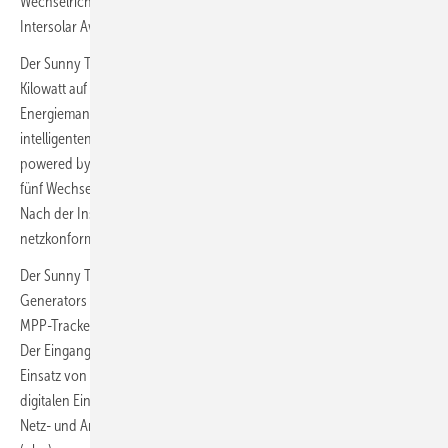
Wechselrichter gehört SMA zu den Finalisten für den diesjährigen
Intersolar Award.
Der Sunny Tripower X kommt in vier Leistungsklassen ab 12 bis 25
Kilowatt auf den Markt und vereint Erzeugung und
Energiemanagement in einem Gerät. Dank der bewährten
intelligenten Systemmanagement-Funktionen des Data Manager M
powered by ennexOS können Installateure Solarsysteme mit bis zu
fünf Wechselrichtern einfacher parametrieren und in Betrieb nehmen.
Nach der Installation übernimmt der Wechselrichter die
netzkonforme Leistungsregelung des gesamten Systems.
Der Sunny Tripower X ermöglicht eine Überdimensionierung des
Generators um bis zu 150 Prozent und bietet mit drei unabhängigen
MPP-Tracker und sechs String-Eingängen maximale Design-Flexibilität.
Der Eingangsstrom von bis zu 24 Ampere pro MPPT erlaubt den
Einsatz von immer leistungsfähigeren Solarmodulen. Dank der
digitalen Eingänge des Wechselrichters lässt sich ein vereinfachter
Netz- und Anlagen-Schutz ohne zusätzliche Komponenten realisieren.