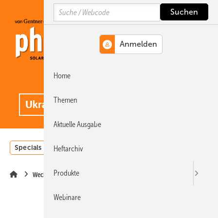
Springe
Springe
Springe
Search
auf
auf
auf
Hauptinhalt
Hauptmenü
SiteSearch
Home
MENÜ
.
Themen
Aktuelle Ausgabe
Specials
Einstrahlungsatlas
Landwirtschaft
Invest
Heftarchiv
Produkte
Wechselrichter
Webinare