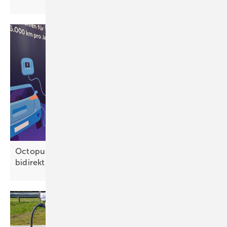
Octopus Energy und Ford ermöglichen
bidirektionales
Laden