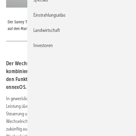
SMA
Einstrahlungsatlas
Der Sunny Tripower X kommt in vier Leistungsklassen ab 12 bis 25 Kilowatt
auf den Markt.
Landwirtschaft
Investoren
Der Wechselrichter Sunny Tripower X von SMA
kombiniert moderne Solarenergieerzeugung erstmals mit
den Funktionen des SMA Data Manager M powered by
ennexOS.
In gewerblichen und privaten Energiesystemen mit bis zu 135 Kilowatt
Leistung übernimmt der Sunny Tripower X das Monitoring, die
Steuerung und die netzkonforme Leistungskontrolle von bis zu fünf
Wechselrichtern, realisiert die Teilnahme am Energiemarkt und steuert
zukünftig auch Speicher und Verbraucher. Mit dem innovativen Solar-