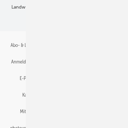
Landwirtschaft
Mieterstrom
Fachhandel
BIPV
Abo- & Leserservice
AGB
Alle Inhalte chronologisch
Anmelden
Anmeldung & Registrierung
Datenschutz
E-Paper
Gentner Energy Media
Impressum
Karriere bei Gentner
Team
Mediaservice
Mitgliedschaften und Engagement
Newsletter
photovoltaik abonnieren
Privacy Manager
pv Europe