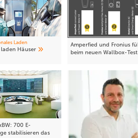
onales Laden
Amperfied und Fronius f
 laden
Häuser
beim neuen
Wallbox-Tes
xBW: 700 E-
e stabilisieren das