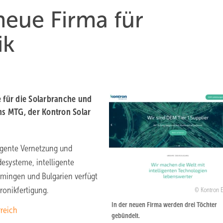
neue Firma für
ik
 für die Solarbranche und
s MTG, der Kontron Solar
ligente Vernetzung und
desysteme, intelligente
mmingen und Bulgarien verfügt
ronikfertigung.
Kontron 
In der neuen Firma werden drei Töchter
rreich
gebündelt.