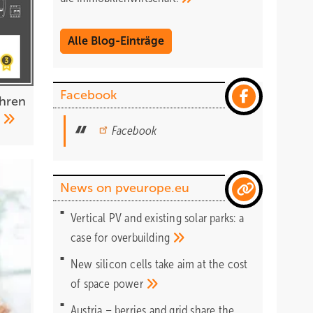
Alle Blog-Einträge
Facebook
ühren
t
Facebook
News on pveurope.eu
Vertical PV and existing solar parks: a
case for
overbuilding
New silicon cells take aim at the cost
of space
power
Austria – berries and grid share the