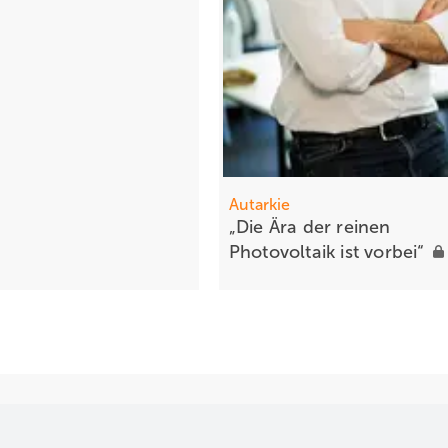
Autarkie
„Die Är a der re inen
Photovoltaik ist
vorbei“