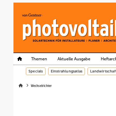
Springe
Springe
Springe
auf
auf
auf
Hauptinhalt
Hauptmenü
SiteSearch
Themen
Aktuelle Ausgabe
Heftarc
Specials
Einstrahlungsatlas
Landwirtschaf
Wechselrichter