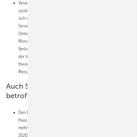
Veranlasst wird die Installation von Messeinrichtungen und -
systemen durch den Messstellenbetreiber. Dabei handelt es
sich nicht um den Stromanbieter, mit dem der
Stromliefervertrag besteht, sondern um ein weiteres
Unternehmen, in der Regel den örtlichen Netzbetreiber. Drei
Monate vor dem geplanten Einbau müssen betroffene
Verbraucher informiert werden. Widersprechen können diese
der Installation nicht. Sie können aber prüfen, ob der
theoretisch mögliche Wechsel zu einem anderen
Messstellenbetreiber ihnen günstigere Konditionen bringt.
Auch Solaranlagenbetreiber sind
betroffen
Den Einbau von Smart Metern dulden müssen derzeit
Haushalte, die im Schnitt der vergangenen drei Jahre jährlich
mehr als 10.000 Kilowattstunden Strom verbraucht haben, ab
2020 sinkt diese Grenze auf 6.000 Kilowattstunden.