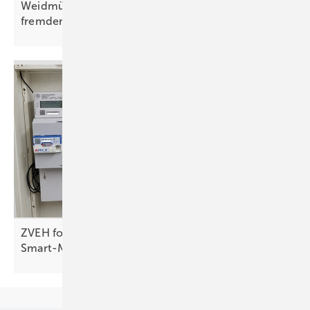
Weidmüller bietet Schutz für Anlagen vor
fremdem
Zugriff
ZVEH fordert kürzere Fristen beim
Smart-Meter-Rollout