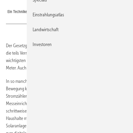
SüdwestStrom
Ein Techniker installiert einen Smart Meter.
Einstrahlungsatlas
Landwirtschaft
Investoren
Der Gesetzgeber schreibt künftig nach und nach den Austausch und
die teils Vernetzung der Messgeräte vor. Lesen Sie vor dem Start die
wichtigsten Vor- und Nachteile rund um digitale Zähler und Smart
Meter. Auch Betreiber von kleinen Solaranlagen sind betroffen.
In so manchen Zählerschrank wird in den kommenden Monaten
Bewegung kommen: Bis 2032 sollen flächendeckend digitale
Stromzähler in Betrieb sein, im Fachjargon „moderne
Messeinrichtungen“ genannt. Deshalb schreibt der Gesetzgeber den
schrittweisen Austausch der analogen Zähler vor. Und für einige
Haushalte mit sehr hohem Stromverbrauch oder größerer
Solaranlage geht die Umstellung noch weiter: Sie erhalten zusätzlich