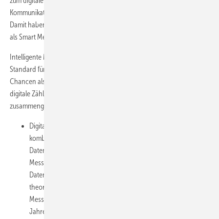
zum digitalen Zähler ein sogenanntes Gateway – das ist eine
Kommunikationseinheit, die Daten versenden und empfangen kann.
Damit haben sie dann ein „intelligentes Messsystem“, auch bekannt
als Smart Meter.
Intelligente Messsysteme werden dann künftig nach und nach zum
Standard für immer größere Verbrauchergruppen. Das birgt sowohl
Chancen als auch Risiken. Die wichtigsten Informationen rund um
digitale Zähler und Smart Meter hat die Verbraucherzentrale NRW
zusammengestellt:
Digitale Stromzähler sind allein noch keine Smart Meter. Erst
kombiniert mit sogenannten Gateways, die die
Datenübertragung ermöglichen, ergeben sich intelligente
Messsysteme. Digitale Zähler allein versenden also keine
Daten, können diese aber speichern und Haushalten so
theoretisch helfen, ihren Verbrauch zu steuern. Moderne
Messeinrichtungen speichern Tages-, Wochen-, Monats- und
Jahreswerte für 24 Monate.