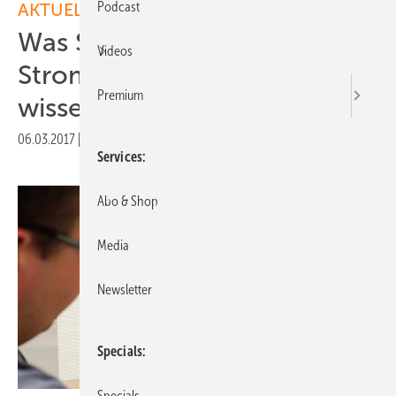
Podcast
AKTUELLE MELDUNGEN
Was Sie über digitale
Videos
Stromzähler vor dem Start
Premium
wissen müssen
06.03.2017
|
Druckvorschau
Services
Abo & Shop
Media
Newsletter
Specials
Specials