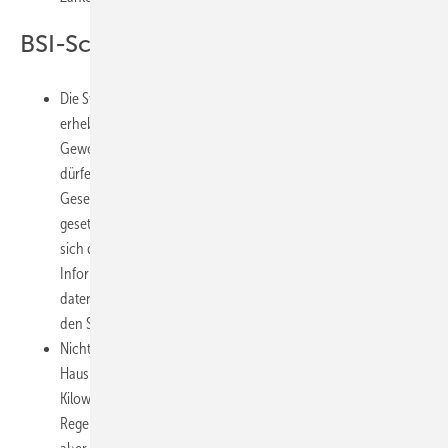
BSI-Schutzprofil verzögert sich
Die Stromverbrauchswerte, die intelligente Messsysteme
erheben können, lassen theoretisch Rückschlüsse auf Alltag,
Gewohnheiten und Lebensstandard der Bewohner zu und
dürfen nicht in falsche Hände geraten. Deshalb stellt das
Gesetz hohe Anforderungen an die Datensicherheit. Der
gesetzlich ab 2017 vorgesehene Smart-Meter-Einbau verzögert
sich derzeit, da das Bundesamt für Sicherheit in der
Informationstechnik (BSI) noch keine drei Systeme als
datensicher zugelassen hat – das aber ist Voraussetzung für
den Start.
Nicht alle Daten fließen automatisch über die Leitungen: Von
Haushalten mit einem Jahresverbrauch unter 10.000
Kilowattstunden erhalten Versorger und Netzbetreiber im
Regelfall nur den Jahreswert als Summe. Liegt der Verbrauch