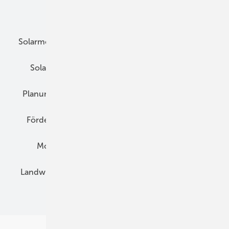
Unsere Themen
Solarmodule
DC-Technik
Wechselrichter
Solarspeicher
AC-Technik
Wartung
Planung
E-Mobilität
Wärme
Recht
Förderung
Preise
Hybridgeneratoren
Montage
Installation
Solarparks
Landwirtschaft
Mieterstrom
Fachhandel
BIPV