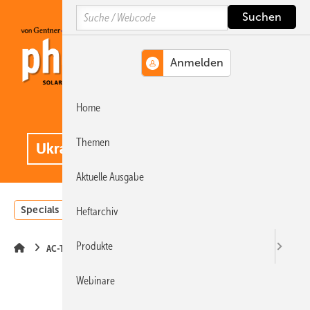
Springe
Springe
Springe
Search
auf
auf
auf
Hauptinhalt
Hauptmenü
SiteSearch
Home
MENÜ
.
Themen
Aktuelle Ausgabe
Specials
Einstrahlungsatlas
Landwirtschaft
Invest
Heftarchiv
Produkte
AC-Technik
Webinare