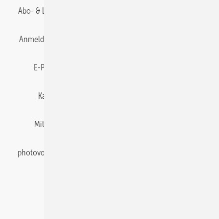
Abo- & Leserservice
AGB
Alle Inhalte chronologisch
Anmelden
Anmeldung & Registrierung
Datenschutz
E-Paper
Gentner Energy Media
Impressum
Karriere bei Gentner
Team
Mediaservice
Mitgliedschaften und Engagement
Newsletter
photovoltaik abonnieren
Privacy Manager
pv Europe
RSS-Feed
Veranstaltungen / Webinare
© 2026 photovoltaik