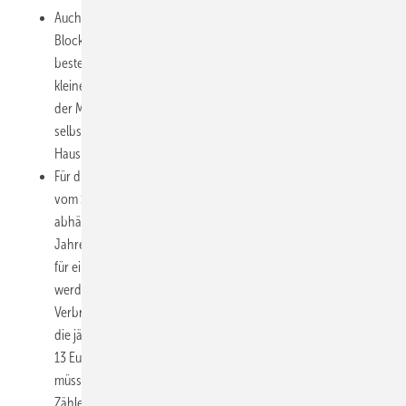
Auch für Betreiber von Solaranlagen oder
Blockheizkraftwerken ab sieben Kilowatt elektrischer Leistung
besteht bereits Einbaupflicht. Über den Zählereinbau bei
kleineren Anlagen oder geringeren Verbräuchen, entscheidet
der Messstellenbetreiber ab 2018 beziehungsweise 2020
selbst. Theoretisch kann laut den Verbraucherschützern jeder
Haushalt betroffen sein. Eine Übersicht dazu gibt es
hier
.
Für die jährlichen Kosten gelten gesetzliche Obergrenzen, die
vom Stromverbrauch oder der stromerzeugenden Anlage
abhängen. Ein Vier-Personen-Haushalt mit einem
Jahresverbrauch von 3.600 Kilowattstunden kann zum Beispiel
für einen Smart Meter mit bis zu 40 Euro zur Kasse gebeten
werden. Ein digitaler Zähler allein darf unabhängig vom
Verbrauch bis zu 20 Euro kosten. Zum Vergleich: Derzeit liegen
die jährlichen Zählerkosten in NRW bei durchschnittlich rund
13 Euro. Ebenfalls von den Verbrauchern bezahlt werden
müssen gegebenenfalls notwendige Umbauten am
Zählerschrank.