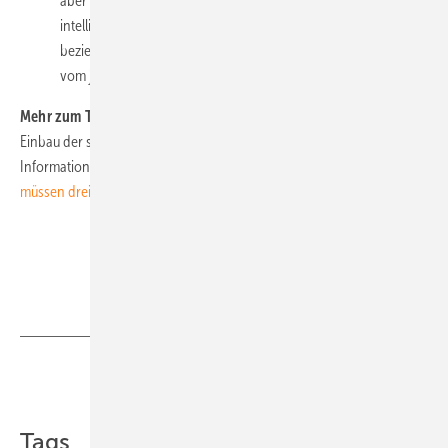
aber höher oder wird Strom erzeugt, erhalten sie von
intelligenten Messsystemen täglich ein Verbrauchs-
beziehungsweise Einspeiseprotokoll in 15-Minuten-Intervallen
vom jeweiligen Vortag. (nhp)
Mehr zum Thema:
BSI muss erst drei Anbieter zertifizieren: Bevor der
Einbau der schlauen Zähler startet, muss das Bundesamt für
Informationssicherheit das BSI-Schuztzprofil definieren.
Zudem
müssen drei unabhängige Hersteller zugelassen werden.
Teilen
Link kopieren
Tags