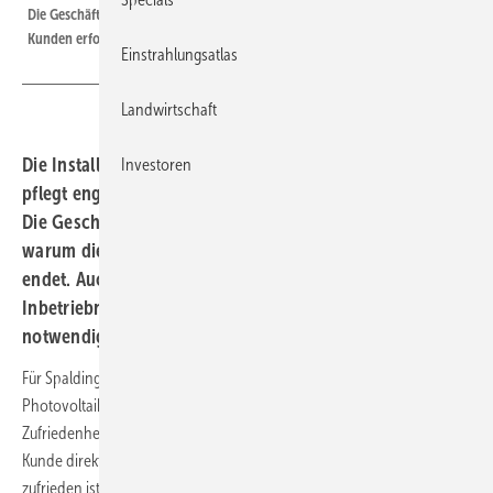
Die Geschäftsführer Ralf und Jan Spalding berichten, warum sie bei den
Kunden erfolgreich sind.
Einstrahlungsatlas
Landwirtschaft
Die Installationsfirma aus Frankenberg in Nordhessen
Investoren
pflegt enge Kontakte zu ihren Kundinnen und Kunden.
Die Geschäftsführer Ralf und Jan Spalding erzählen,
warum die Betreuung nicht mit der Verkaufsberatung
endet. Auch während der Installation und nach der
Inbetriebnahme sind Absprachen und Gespräche
notwendig, Stichwort: After Sales Service.
Für Spalding Elektrotechnik steht nicht nur der Verkauf von
Photovoltaiksystemen im Mittelpunkt, sondern vor allem die
Zufriedenheit der Kunden. „Langfristig ist uns wichtig, dass jeder
Kunde direkt nach der Installation und auch 20 Jahre später so
zufrieden ist, dass er uns gerne weiterempfiehlt“, sagt Jan Spalding.