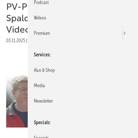
Podcast
PV-Profi des Monats:
Spalding Elektrotechnik im
Videos
Video vorgestellt
Premium
03.11.2025
|
Druckvorschau
Services
Abo & Shop
Media
Newsletter
Specials
EWS
Specials