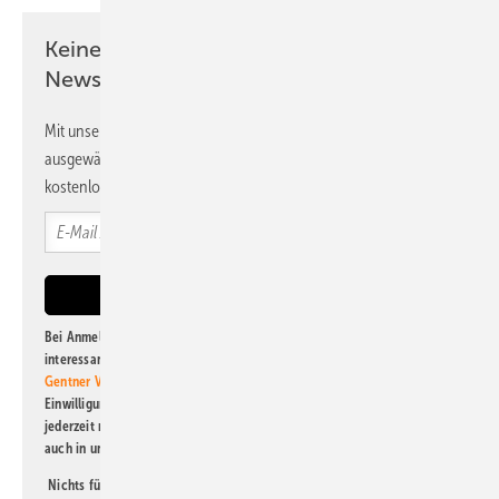
Keine Zeit? Kein Problem mit dem PV
Newsletter!
Mit unserem Newsletter erhalten Sie regelmäßig von uns
ausgewählte Informationen und Neuigkeiten, gebündelt und
kostenlos direkt ins Postfach.
Bei Anmeldung zu diesem Newsletter bin ich damit einverstanden, über
interessante Verlags- und Online-Angebote
der Marken der Alfons W.
Gentner Verlag GmbH & Co. KG
informiert zu werden. Diese
Einwilligung kann ich jederzeit widerrufen und eine Abmeldung ist
jederzeit möglich. Informationen zum Umgang mit Daten finden Sie
auch in unserer
Datenschutzerklärung
.
Nichts für Sie dabei? Dann lesen Sie doch einen unserer weiteren