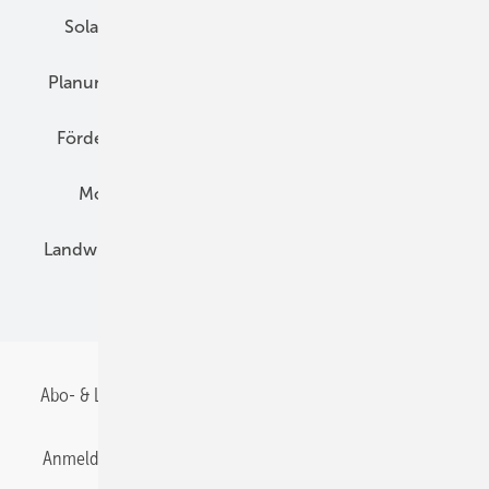
Solarspeicher
AC-Technik
Wartung
Planung
E-Mobilität
Wärme
Recht
Förderung
Preise
Hybridgeneratoren
Montage
Installation
Solarparks
Landwirtschaft
Mieterstrom
Fachhandel
BIPV
Abo- & Leserservice
AGB
Alle Inhalte chronologisch
Anmelden
Anmeldung & Registrierung
Datenschutz