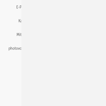
E-Paper
Gentner Energy Media
Impressum
Karriere bei Gentner
Team
Mediaservice
Mitgliedschaften und Engagement
Newsletter
photovoltaik abonnieren
Privacy Manager
pv Europe
RSS-Feed
Veranstaltungen / Webinare
© 2026 photovoltaik