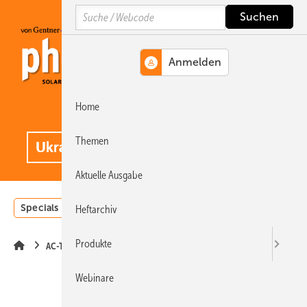
Springe
Springe
Springe
Search
auf
auf
auf
Hauptinhalt
Hauptmenü
SiteSearch
Home
MENÜ
.
Themen
Aktuelle Ausgabe
Specials
Einstrahlungsatlas
Landwirtschaft
Invest
Heftarchiv
Produkte
AC-Technik
Webinare