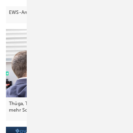
EWS-Analyse: Zubau berappelt
sich
Thüga, TEN und Hitachi nutzen Netzregler für
mehr
Solarstrom