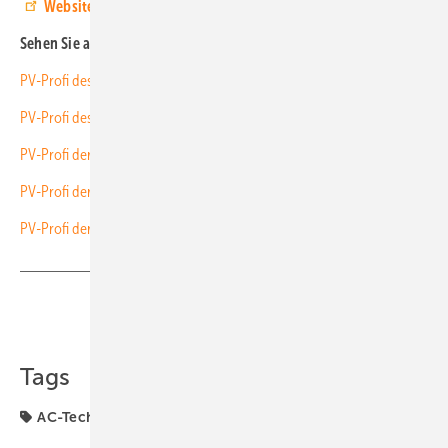
Website von Spalding Elektrotechnik
Sehen Sie auch:
PV-Profi des Monats: Grinnotec im Video vorgestellt
PV-Profi des Monats: Gast & Partner im Video vorgestellt
PV-Profi der Woche: Firma Solar Visions im Video vorgestellt
PV-Profi der Woche: MN-Bau & Solar im Video vorgestellt
PV-Profi der Woche: PV Energy Solutions im Video vorgestellt
Teilen
Link kopieren
Tags
AC-Technik
EWS
Kunden
PV-Profi