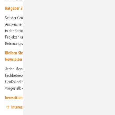
Ratgeber 2025: 250 Tipps für solaren Eigenstrom
Seit der Gründung hat sich Spalding Elektrotechnik mit hohen
Ansprüchen an Kundenservice und Support zum bedeutenden Akteur
in der Region entwickelt. Das Unternehmen realisiert eine Vielzahl von
Projekten und setzt dabei stets auf persönliche und professionelle
Betreuung seiner Kunden.
Bleiben Sie auf dem Laufenden, melden Sie sich für unseren
Newsletter an
Jeden Monat wird in der Videoreihe PV-Profi des Monats ein
Fachbetrieb aus dem Partnernetzwerk des norddeutschen
Großhändlers EWS und namhaften Herstellern der Branche
vorgestellt – auf YouTube und auf der Website. (HS)
Investitionsbooster: Ab sofort schnelle Abschreibung möglich
Interesse? Dann schauen Sie rein!