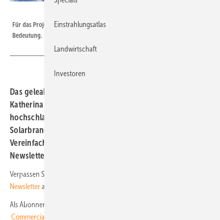
Heiko Schwarzburger
Einstrahlungsatlas
Für das Projektgeschäft ist der Zugang zu den Netzen von entscheidender
Bedeutung.
Landwirtschaft
Investoren
Das geleakte Netzpaket von Bundeswirtschaftsministerin
Katherina Reiche (CDU) ließ Anfang März die Wellen
hochschlagen. Nun tobt die Debatte um die Details. Denn
Solarbranche, Investoren und Netzbetreiber fordern
Vereinfachungen statt neuen Hürden. Unser nächster
Newsletter für Anleger erscheint am 8. April 2026.
Verpassen Sie nichts: Melden Sie sich
hier für den Investoren-
Newsletter
an!
Als Abonnent erhalten Sie den neuen
Solar Investors Guide
Commercial Storage Systems
direkt auf Ihren Schreibtisch – mit