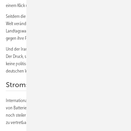
einem Klick und ohne vorherige Registrierung!
Seitdem die Ideen aus dem Hause Reiche durchsickerten, hat sich die
Welt verändert: In Baden-Württemberg haben Bündnis90/Grüne die
Landtagswahl gewonnen. Dabei spielten Reiches Pläne eine Rolle –
gegen ihre Partei, die CDU.
Und der Irankrieg lässt die Preise für Gas und Öl in die Höhe schießen.
Der Druck, sich von fossilen Energieträgern zu lösen, steigt. Das ist
keine politische Frage, das ist eine Frage der Wettbewerbsfähigkeit der
deutschen Wirtschaft.
Stromspeicher statt Gaskraftwerke
International ist klar, wohin die Reise geht: Weltweit hat sich der Zubau
von Batteriespeichern dramatisch beschleunigt. Diese Kurve dürfte
noch steiler werden, denn mit Speichern gelingt der Umbau der Netze
zu vertretbaren Kosten.