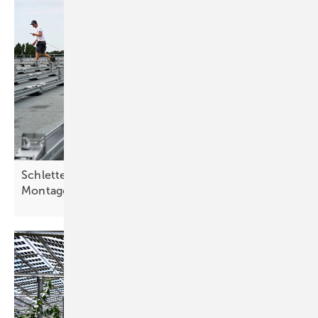
Schletter Group und Enstall trumpfen mit neuer
Montagetechnik
auf