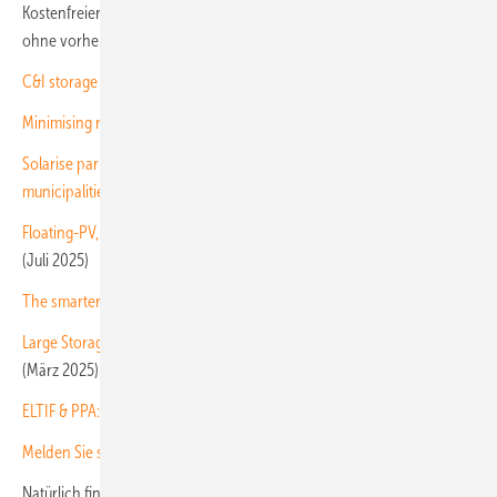
Kostenfreier Download für Abonnenten des Investoren-Newsletters
ohne vorherige Registrierung!
C&I storage systems
(Februar 2026)
Minimising risks
(Dezember 2025)
Solarise parking and charging: Charging infrastructure for C&I and
municipalities
(September 2025)
Floating-PV, agri-PV and Solar parks: Mounting on difficult ground
(Juli 2025)
The smarter E Europe: More innovations then ever before
(Mai 2025)
Large Storage Systems: New Business for Utilities and Grid Operators
(März 2025)
ELTIF & PPA: Funding Solar Projects
(Februar 2025)
Melden Sie sich hier für unseren Investoren-Newsletter an!
Natürlich finden Sie auch in diesem Newsletter wieder Informationen