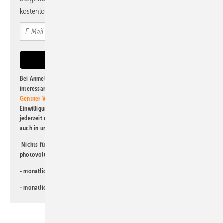
kostenlos direkt ins Postfach.
Bei Anmeldung zu diesem Newsletter bin ich damit einverstanden, über
interessante Verlags- und Online-Angebote
der Marken der Alfons W.
Gentner Verlag GmbH & Co. KG
informiert zu werden. Diese
Einwilligung kann ich jederzeit widerrufen und eine Abmeldung ist
jederzeit möglich. Informationen zum Umgang mit Daten finden Sie
auch in unserer
Datenschutzerklärung
.
Nichts für Sie dabei? Dann lesen Sie doch einen unserer weiteren
photovoltaik-Newsletter!
- monatlicher
Newsletter für Investoren
- monatlicher
Newsletter PV für die Landwirtschaft