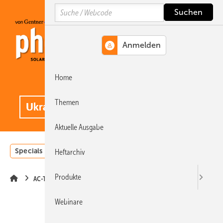
Springe
Springe
Springe
Search
auf
auf
auf
Hauptinhalt
Hauptmenü
SiteSearch
Home
MENÜ
.
Themen
Aktuelle Ausgabe
Specials
Einstrahlungsatlas
Landwirtschaft
Invest
Heftarchiv
Produkte
AC-Technik
Webinare