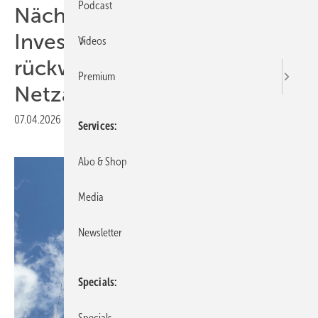
Podcast
Nächster Newsletter für
Investoren: Keine Rolle
Videos
rückwärts beim
Premium
Netzanschluss!
07.04.2026
|
Druckvorschau
Services
Abo & Shop
Media
Newsletter
Specials
Specials