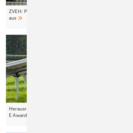
ZVEH: Pläne des Bundes bremsen Erneuerbare
aus
Herausragende Projekte im Finale der The smarter
E
Awards