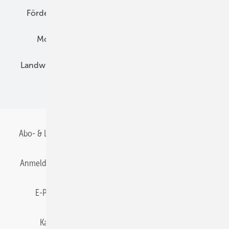
Förderung
Preise
Hybridgeneratoren
Montage
Installation
Solarparks
Landwirtschaft
Mieterstrom
Fachhandel
BIPV
Abo- & Leserservice
AGB
Alle Inhalte chronologisch
Anmelden
Anmeldung & Registrierung
Datenschutz
E-Paper
Gentner Energy Media
Impressum
Karriere bei Gentner
Team
Mediaservice