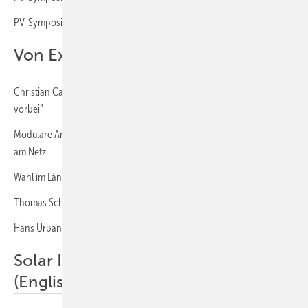
PV-Symposium 2026: Netzbetreiber wollen keine Rolle rückwärts
Von Experten für Experten:
Christian Carraro von Solaredge: „Die Ära der reinen Photovoltaik ist
vorbei“
Modulare Anschlusstechnik und Schutzsysteme sichern den Betrieb
am Netz
Wahl im Ländle – eine Wahl für die Wirtschaft
Thomas Schoy über Probleme beim Netzanschluss (Podcast)
Hans Urban über Chancen für Netzspeicher (Podcast)
Solar Investors Guide E-Paper
(Englisch):