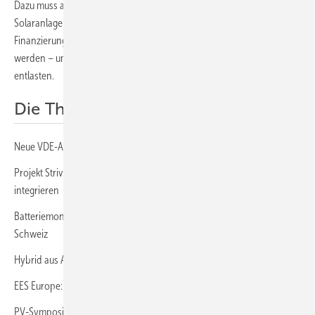
Dazu muss aber der Netzanschluss von Speicherbatterien und
Solaranlagen einfacher werden. Die Wirtschaft muss bei der
Finanzierung und Installation von intelligenten Speichern unterstützt
werden – um Verbraucher, Energiekosten und die öffentliche Hand zu
entlasten.
Die Themen im Überblick:
Neue VDE-AR 4105:2026-03 vereinfacht Anschluss
Projekt Strive-BW will Batteriespeicher netzdienlich ins Verteilnetz
integrieren
Batteriemonitor zeigt wachsende Nachfrage nach Speichern in der
Schweiz
Hybrid aus Agri-PV, Windkraft und Speicher nimmt Betrieb auf
EES Europe: Speicher senken Energiekosten und erzielen Erlöse
PV-Symposium 2026: Speicher treiben Umbau der Netze