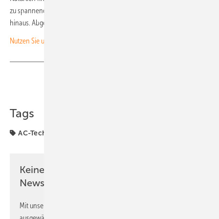
zu spannenden Projekten und Entwicklungen in Europa und darüber
hinaus. Abgerundet wird er durch aktuelle Branchentermine. (HS)
Nutzen Sie unseren Investoren-Kanal!
Teilen
Link kopieren
Tags
AC-Technik
Februar
Projekte
Speicher
Keine Zeit? Kein Problem mit dem PV
Newsletter!
Mit unserem Newsletter erhalten Sie regelmäßig von uns
ausgewählte Informationen und Neuigkeiten, gebündelt und