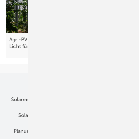
Agri-PV: Höherer Stromertrag bei ausreichend
Licht für Pflanzen
möglich
Unsere Themen
Solarmodule
DC-Technik
Wechselrichter
Solarspeicher
AC-Technik
Wartung
Planung
E-Mobilität
Wärme
Recht