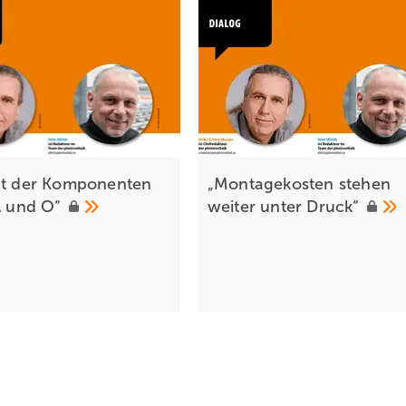
ät der Komponenten
„Montagekosten stehen
 A und
O“
weiter unter
Druck“