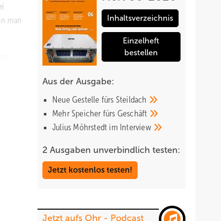
ei
Inhaltsverzeichnis
ann man
Einzelheft
bestellen
ann
Aus der Ausgabe:
 mit
Neue Gestelle fürs
Steildach
Mehr Speicher fürs
Geschäft
Julius Möhrstedt im
Interview
u
2 Ausgaben unverbindlich testen:
nz, die
Jetzt kostenlos testen!
ostat.
Das
Jetzt aufs Ohr - Podcast