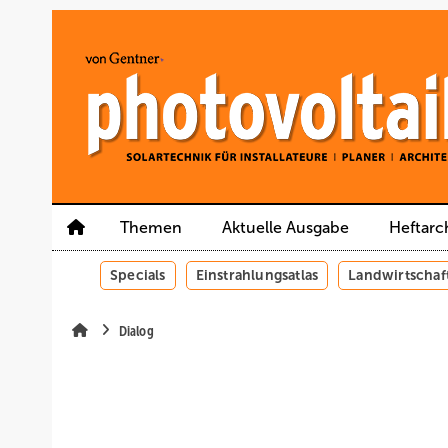
Springe
Springe
Springe
auf
auf
auf
Hauptinhalt
Hauptmenü
SiteSearch
Themen
Aktuelle Ausgabe
Heftarc
Specials
Einstrahlungsatlas
Landwirtschaf
Dialog