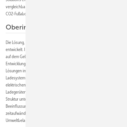
vergleichbare Eigenschaften wie Beton, hat aber einen besseren
CO2-Fußabdruck.
Oberirdische Ladeinfrastruktur
Die Lösung, die einer modernen Tankstelle ähnelt, wurde Ende 2021
entwickelt. Installiert in nur drei Tagen: Prototyp der Ladeinfrastruktur
auf dem Gelände des Siemens-Forschungs- und -
Entwicklungszentrums für elektrische Produkte und E-Mobility-
Lösungen im US-Bundesstaat Georgia. Es ist branchenweit das erste
Ladesystem für Elektrofahrzeuge, bei dem alle erforderlichen
elektrischen Infrastrukturkomponenten für die Stromversorgung von
Ladegeräten oberirdisch in einer geschlossenen, kohlenstoffarmen
Struktur untergebracht sind. Dadurch ergibt sich eine nur
Beeinflussung auf bestehenden Parkflächen, kostspielige und
zeitaufwändige Bauarbeiten erübrigen sich, und Bauabfall und
Umweltbelastung werden reduziert.