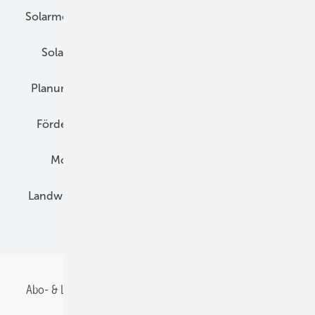
Solarmodule
DC-Technik
Wechselrichter
Solarspeicher
AC-Technik
Wartung
Planung
E-Mobilität
Wärme
Recht
Förderung
Preise
Hybridgeneratoren
Montage
Installation
Solarparks
Landwirtschaft
Mieterstrom
Fachhandel
BIPV
Abo- & Leserservice
AGB
Alle Inhalte chronologisch