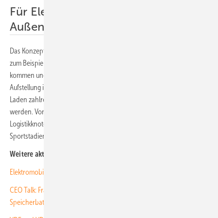
Für Elektrofahrzeuge in
Außenbereichen
Das Konzept baut auf bewährte Stromverteilungstechnologien, die
zum Beispiel in Rechenzentren und Industrieanlagen zum Einsatz
kommen und nutzt sie in wetterfesten Gehäusen für die ebenerdige
Aufstellung im Freien. Dank der Skalierbarkeit kann diese Lösung zum
Laden zahlreicher Elektrofahrzeuge in Außenbereichen installiert
werden. Von Parkplätzen kleinerer Bürogebäude über
Logistikknotenpunkte für die letzte Meile bis hin zu Parkplätzen in
Sportstadien. (nhp)
Weitere aktuelle News:
Elektromobilität: jeder vierte Neuwagen fährt mit Strom
CEO Talk: Frank Henn über Wechselrichter, Wallboxen und
Speicherbatterien