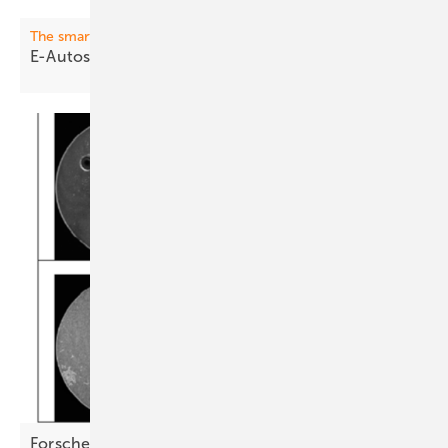
The smarter E Award
E-Aut os l aden: Volle Kraft
voraus!
Forscher entwickeln Schutzkonzept für IGBT aus