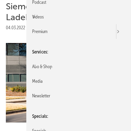
Podcast
Siemens stellt einfaches
Ladekonzept für E-Autos vor
Videos
04.03.2022
|
Druckvorschau
Premium
Services
Abo & Shop
Media
Newsletter
Specials
Siemens
Specials