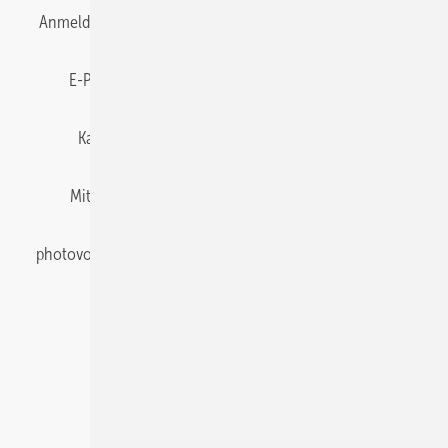
Anmelden
Anmeldung & Registrierung
Datenschutz
E-Paper
Gentner Energy Media
Impressum
Karriere bei Gentner
Team
Mediaservice
Mitgliedschaften und Engagement
Newsletter
photovoltaik abonnieren
Privacy Manager
pv Europe
RSS-Feed
Veranstaltungen / Webinare
© 2026 photovoltaik