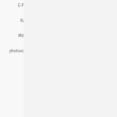
E-Paper
Gentner Energy Media
Impressum
Karriere bei Gentner
Team
Mediaservice
Mitgliedschaften und Engagement
Newsletter
photovoltaik abonnieren
Privacy Manager
pv Europe
RSS-Feed
Veranstaltungen / Webinare
© 2026 photovoltaik