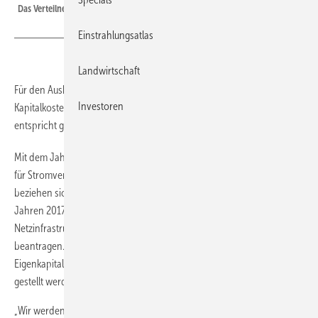
Das Verteilnetz braucht mehr smarte Investitionen.
Einstrahlungsatlas
Landwirtschaft
Für den Ausbau des Stromverteilernetzes hat die Bundesnetzagentur
Investoren
Kapitalkostenaufschläge von etwa 900 Millionen Euro genehmigt. Dies
entspricht geplanten Investitionen von rund 10,4 Milliarden Euro.
Mit dem Jahresbeginn 2019 wurden erstmals Kapitalkostenaufschläge
für Stromverteilernetze von der Bundesnetzagentur erteilt. Die
beziehen sich auf durchgeführte oder geplante Investitionen in den
Jahren 2017, 2018 und 2019. Betreiber können für Investitionen in die
Netzinfrastruktur Aufschläge auf die sogenannte Erlösobergrenze
beantragen. Sie umfassen alle Netzkosten plus einer Verzinsung des
Eigenkapitals, die den Verbrauchern über Netzentgelte in Rechnung
gestellt werden.
„Wir werden darauf achten, dass dieses Geld der Netznutzer nun auch