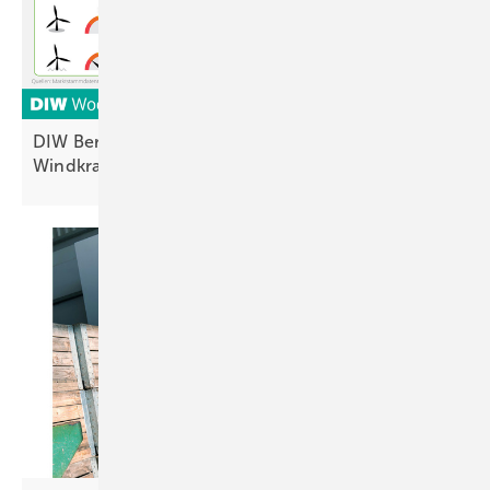
DIW Berlin: Ausbau von Photovoltaik und
Windkraft reicht nicht für
2030-Ziele