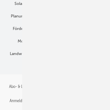
Solarspeicher
AC-Technik
Wartung
Planung
E-Mobilität
Wärme
Recht
Förderung
Preise
Hybridgeneratoren
Montage
Installation
Solarparks
Landwirtschaft
Mieterstrom
Fachhandel
BIPV
Abo- & Leserservice
AGB
Alle Inhalte chronologisch
Anmelden
Anmeldung & Registrierung
Datenschutz