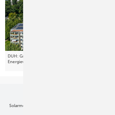
DUH: Großstädte verschlafen solare
Energiewende
Unsere Themen
Solarmodule
DC-Technik
Wechselrichter