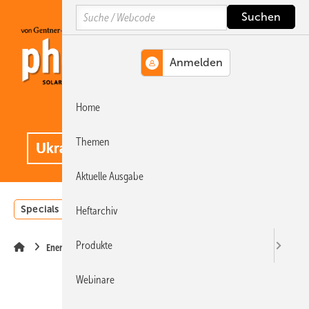
Springe
Springe
Springe
Search
auf
auf
auf
Hauptinhalt
Hauptmenü
SiteSearch
Home
MENÜ
.
Themen
Aktuelle Ausgabe
Specials
Einstrahlungsatlas
Landwirtschaft
Invest
Heftarchiv
Produkte
Energiewende
Webinare