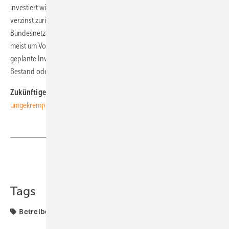
investiert wird. Nicht genutzte Mittel wird die Bundesnetzagentur
verzinst zurückfordern“, mahnt Jochen Homann, Präsident der
Bundesnetzagentur. Beim Kapitalkostenaufschlag handelt es sich
meist um Vorfinanzierungen. So können Netzbetreiber schon
geplante Investitionen einpreisen. Die Investitionen fließen in den
Bestand oder die Erweiterung des Netzes. (N. Petersen)
Zukünftige Stromnetze 2019:
Das bestehende System wird
umgekrempelt
Teilen
Link kopieren
Tags
Betreiber
Energiewende
Verteilnetz