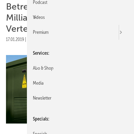
Podcast
Betreiber investieren zehn
Milliarden Euro in
Videos
Verteilnetze
Premium
17.01.2019
|
Druckvorschau
Services
Abo & Shop
Media
Newsletter
Specials
Westnetz
Specials