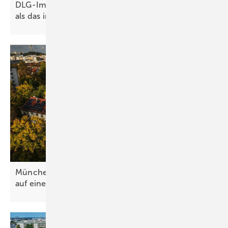
DLG-Imagebarometer: Landwirte bewerten SMA
als das innovativste
Unternehmen
München baut 2,1 Megawatt Mieterstromleistung
auf einen
Schlag