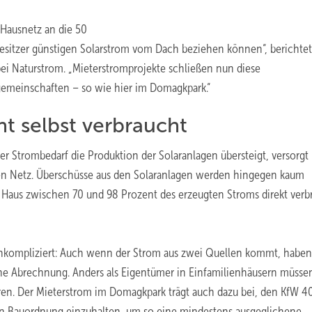
 Hausnetz an die 50
esitzer günstigen Solarstrom vom Dach beziehen können“, berichte
bei Naturstrom. „Mieterstromprojekte schließen nun diese
gemeinschaften – so wie hier im Domagkpark.“
t selbst verbraucht
 Strombedarf die Produktion der Solaranlagen übersteigt, versorgt
en Netz. Überschüsse aus den Solaranlagen werden hingegen kaum
ch Haus zwischen 70 und 98 Prozent des erzeugten Stroms direkt verb
unkompliziert: Auch wenn der Strom aus zwei Quellen kommt, haben
ne Abrechnung. Anders als Eigentümer in Einfamilienhäusern müssen
eren. Der Mieterstrom im Domagkpark trägt auch dazu bei, den KfW 4
hen Bauordnung einzuhalten, um so eine mindestens ausgeglichene