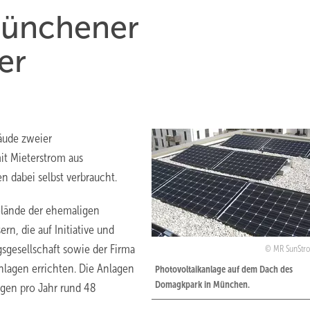
Münchener
er
äude zweier
t Mieterstrom aus
n dabei selbst verbraucht.
elände der ehemaligen
n, die auf Initiative und
sgesellschaft sowie der Firma
MR SunSt
nlagen errichten. Die Anlagen
Photovoltaikanlage auf dem Dach des
Domagkpark in München.
gen pro Jahr rund 48