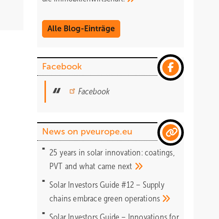
Alle Blog-Einträge
Facebook
Facebook
News on pveurope.eu
25 years in solar innovation: coatings,
PVT and what came
next
Solar Investors Guide #12 – Supply
chains embrace green
operations
Solar Investors Guide – Innovations for