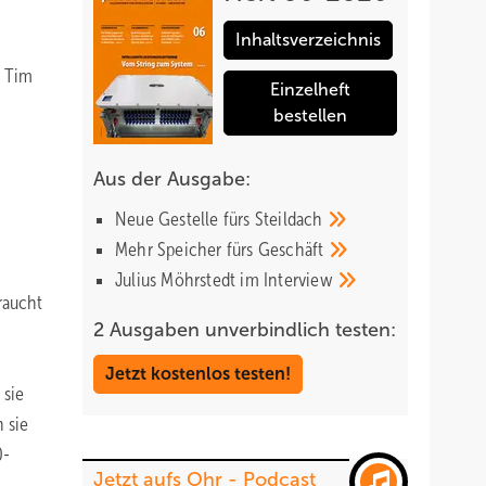
Inhaltsverzeichnis
t Tim
Einzelheft
bestellen
Aus der Ausgabe:
Neue Gestelle fürs
Steildach
Mehr Speicher fürs
Geschäft
Julius Möhrstedt im
Interview
raucht
2 Ausgaben unverbindlich testen:
Jetzt kostenlos testen!
 sie
 sie
0-
Jetzt aufs Ohr - Podcast