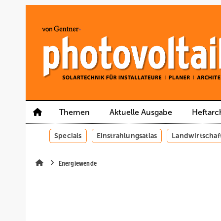
Springe
Springe
Springe
auf
auf
auf
Hauptinhalt
Hauptmenü
SiteSearch
Themen
Aktuelle Ausgabe
Heftarc
Specials
Einstrahlungsatlas
Landwirtschaf
Energiewende