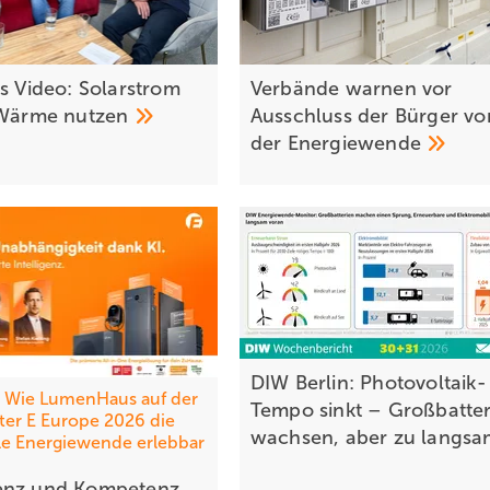
es Video: Solarstrom
Verbände warnen vor
 Wärme
nutzen
Ausschluss der Bürger vo
der
Energiewende
DIW Berlin: Photovoltaik-
Wie LumenHaus auf der
Tempo sinkt – Großbatter
ter E Europe 2026 die
wachsen, aber zu
langs
le Energiewende erlebbar
enz und Kompetenz