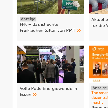
Anzeige
Aktuell
FFK – das ist echte
für die
FreiFlächenKultur von
PMT
Anzeige
Volle Pulle Energiewende in
The smar
Essen
dezentra
macht
Promin