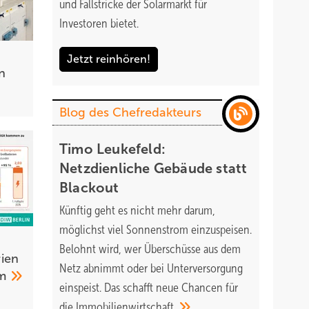
und Fallstricke der Solarmarkt für
Investoren bietet.
Jetzt reinhören!
n
Blog des Chefredakteurs
Timo Leukefeld:
Netzdienliche Gebäude statt
Blackout
Künftig geht es nicht mehr darum,
möglichst viel Sonnenstrom einzuspeisen.
Belohnt wird, wer Überschüsse aus dem
ien
Netz abnimmt oder bei Unterversorgung
am
einspeist. Das schafft neue Chancen für
die
Immobilienwirtschaft.