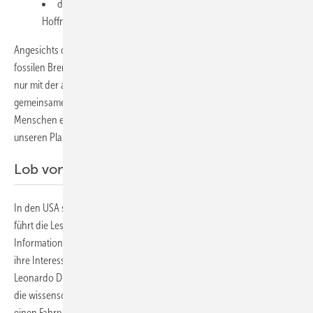
der Bekämpfung von Klimauntergangsstimmung und
Hoffnungslosigkeit.
Angesichts der immens mächtigen Interessen, die den Status quo der
fossilen Brennstoffe verteidigen, wird der gesellschaftliche Wandel
nur mit der aktiven Beteiligung der Bürger gelingen, die den
gemeinsamen Vorstoß unterstützen. Dieses Buch will überall die
Menschen erreichen, informieren und befähigen, sich dem Kampf um
unseren Planeten anzuschließen.
Lob von Leonardo Dicaprio und Al Gore
In den USA schlug Manns Buch bereits hohe Wellen. „Dieses Buch
führt die Leser hinter die Kulissen des jahrzehntelangen
Informationskriegs der fossilen Brennstoffindustrie und denen, die
ihre Interessen teilen“, urteilt Umweltaktivist und Schauspieler
Leonardo Dicaprio. „Aus seiner Perspektive als Anführer im Kampf um
die wissenschaftliche Vernunft, gibt Michael Mann Hoffnung und
einen Fahrplan für uns alle, um die systemischen Probleme