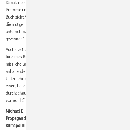
Klimakrise, die meine Generation heute betrifft – all das unter der
Prämisse und des Strebens nach Profit und Wachstum. In seinem
Buch zieht Michael Mann sie zur Rechenschaft, und zeigt uns, wie wir
die mutigen Schritte unternehmen können, die wir alle gemeinsam
unternehmen müssen um den Kampf zur Rettung dieses Planeten zu
gewinnen.“
Auch der frühere kalifornische Gouverneur Jerry Brown machte sich
für dieses Buch stark: „Ohne Umschweife legt Michael Mann unsere
missliche Lage dar und erzählt die erschütternde Geschichte der
anhaltenden Klimaleugnung und der Täuschung durch die
Unternehmen. Wir befinden uns in einem Krieg um den Planeten, aber
einen, bei dem wir jetzt kurz davor sind, zu gewinnen. Und er
durchschaut geschickt die Propaganda und zeigt uns den Weg nach
vorne.“ (HS)
Michael E- Mann:
Propagandaschlacht ums Klima - Wie wir die Anstifter
klimapolitischer Untätigkeit besiegen