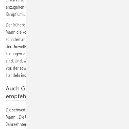
anzugehen und zeigt, wie wir zusammenkommen können, um den
Kampf um unsere Zukunft zu führen.“
Der frühere Vizepräsident Al Gore lobte: „Gekonnt erklärt Michael
Mann die komplizierte Entwicklung der globalen Erwärmung und
schildert anschaulich die ausgeklügelte und koordinierte Kampagne
der Umweltverschmutzer, um die politischen Maßnahmen und
Lösungen zu blockieren, die zur Lösung der Klimakrise erforderlich
sind. Und, was am wichtigsten ist, er schlägt einen Weg nach vorne
vor, der sowohl realistisch als auch optimistisch ist und die Leser zum
Handeln inspirieren sollte.“
Auch Greta Thunberg und Jerry Brown
empfehlen die Lektüre
Die schwedische Umweltaktivistin Greta Thunberg bescheinigte
Mann: „Die Unternehmen der fossilen Brennstoffe sind seit
Jahrzehnten, länger als ich lebe, die größten Verursacher der