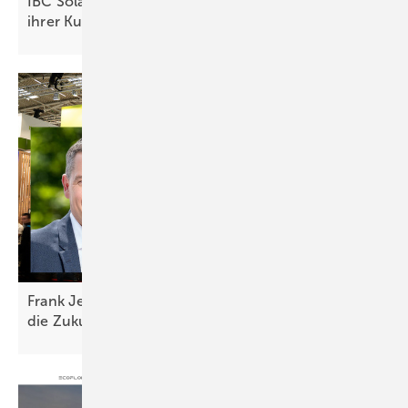
IBC Solar: „Die Stärke einer Marke ist das Vertrauen
ihrer
Kunden“
Frank Jessel von Baywa r.e.: „Wir blicken gestärkt in
die
Zukunft“