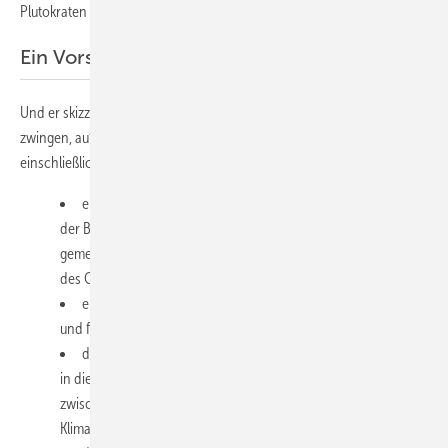
Plutokraten und den Ölstaaten.
Ein Vorschlag zur Rettung der Erde
Und er skizziert einen Plan, um Regierungen und Konzerne zu
zwingen, aufzuwachen und echte Veränderungen vorzunehmen,
einschließlich:
einer vernünftigen, realistischen Herangehensweise bei
der Bepreisung von CO2 und einer Korrektur der gut
gemeinten, aber fehlerhaften, derzeit vorgeschlagenen Version
des Green New Deals,
einer fairen Konkurrenz zwischen erneuerbaren Energien
und fossilen Energieträgern,
der Entlarvung falscher Narrative und Argumente, die sich
in die Klimadebatte eingeschlichen haben und einen Keil
zwischen diejenigen treiben, die Lösungen für den
Klimawandel unterstützen,