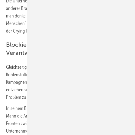
Die Unternehmen der fossilen Brennstoffindustrie sind dem Beispiel
anderer Branchen gefolgt, die ebenso die Schuld von sich weisen –
man denke nur an „Waffen töten keine Menschen, Menschen töten
Menschen“ – oder an das Greenwashing der Getränkeindustrie mit
der Crying-Indian-Kampagne in den 1970er Jahren.
Blockieren, diskreditieren, sich der
Verantwortung entziehen
Gleichzeitig blockieren sie Bemühungen, den Ausstoß von
Kohlenstoffdioxid zu regulieren oder zu bepreisen, führen teure PR-
Kampagnen durch, um praktikable Alternativen zu diskreditieren, und
entziehen sich ihrer Verantwortung, das von ihnen geschaffene
Problem zu lösen. Das Ergebnis ist für unseren Planeten verheerend.
In seinem Buch „Propagandaschlacht ums Klima“ vertritt Michael E.
Mann die Ansicht, dass noch nicht alles verloren ist. Er beschreibt die
Fronten zwischen den Verbrauchern und den Verursachern – den
Unternehmen der fossilen Brennstoffindustrie, den rechtsgerichteten