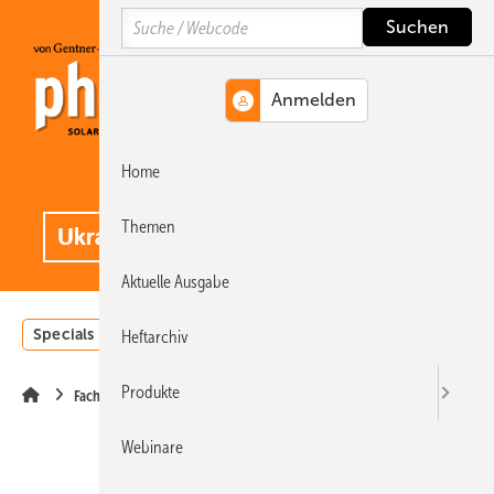
Springe
Springe
Springe
Search
auf
auf
auf
Hauptinhalt
Hauptmenü
SiteSearch
Home
MENÜ
.
Themen
Aktuelle Ausgabe
Specials
Einstrahlungsatlas
Landwirtschaft
Invest
Heftarchiv
Produkte
Fachhandel
Webinare