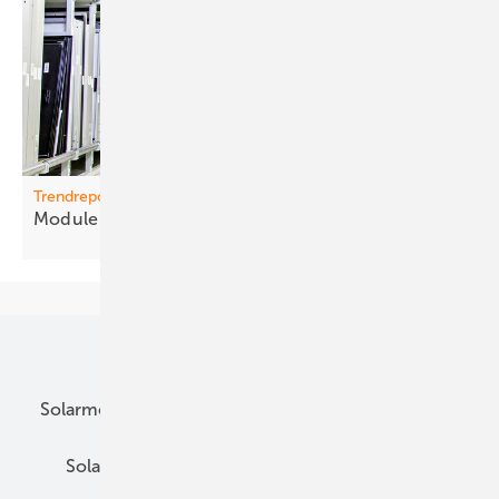
Trendreport
M odule verteu ern sich
weiter
Unsere Themen
Solarmodule
DC-Technik
Wechselrichter
Solarspeicher
AC-Technik
Wartung