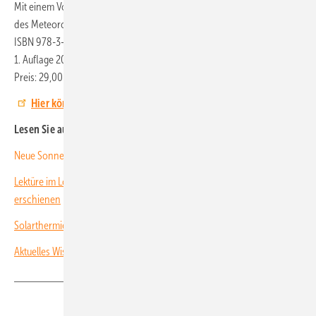
Mit einem Vorwort von Prof. Volker Quaschning und einem Nachwort
des Meteorologen Özden Terli,
ISBN 978-3-933634-48-1, Verlag Solare Zukunft
1. Auflage 2021, 440 Seiten
Preis: 29,00 Euro (D), 29,80 Euro (AT), 33,80 SFr (CH)
Hier können Sie direkt beim Herausgeber online bestellen.
Lesen Sie auch:
Neue Sonnensaison: Spannende Lektüre gegen den Lockdown
Lektüre im Lockdown: Erinnerungen von Adolf Goetzberger
erschienen
Solarthermie: Jahrbuch „Solare Wärme 2021“ erschienen
Aktuelles Wissen über Wasserstoff und Brennstoffzellen
Teilen
Link kopieren