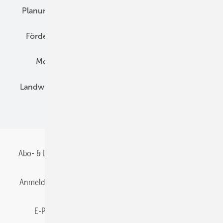
Planung
E-Mobilität
Wärme
Recht
Förderung
Preise
Hybridgeneratoren
Montage
Installation
Solarparks
Landwirtschaft
Mieterstrom
Fachhandel
BIPV
Abo- & Leserservice
AGB
Alle Inhalte chronologisch
Anmelden
Anmeldung & Registrierung
Datenschutz
E-Paper
Gentner Energy Media
Impressum