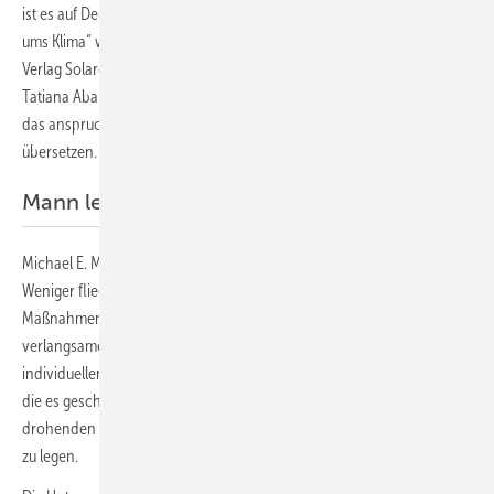
ist es auf Deutsch erschienen: Unter dem Titel „Propagandaschlacht
ums Klima“ wurde es von der DGS Franken herausgegeben und im
Verlag Solare Zukunft veröffentlicht. Das Team um Matthias Hüttmann,
Tatiana Abarzúa und Herbert Eppel wagte sich mutig an die Aufgabe,
das anspruchsvolle Original für deutschsprachige Leser zu
übersetzen.
Mann legt die Finger direkt in die Wunde
Michael E. Manns Buch legt die Finger direkt in die Wunde: Recyceln.
Weniger fliegen. Weniger Fleisch essen. Das sind einige der
Maßnahmen, von denen uns gesagt wurde, dass sie den Klimawandel
verlangsamen können. Aber die übermäßige Betonung des
individuellen Verhaltens ist das Ergebnis einer Marketingkampagne,
die es geschafft hat, die Verantwortung für die Bewältigung des
drohenden Klimawandels vollständig auf die Schultern des Einzelnen
zu legen.