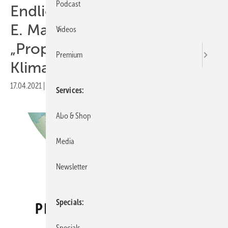
Podcast
Endlich auf Deutsch: Michael
E. Manns
Videos
„Propagandaschlacht ums
Premium
Klima“
17.04.2021
|
Druckvorschau
Services
Abo & Shop
Media
Newsletter
Specials
Specials