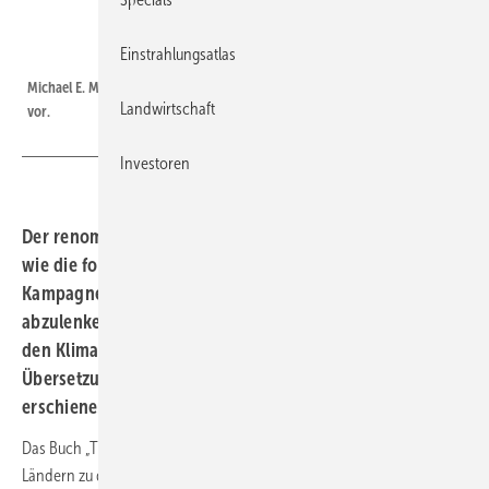
Einstrahlungsatlas
Verlag Solare Zukunft
Michael E. Manns New Climate War liegt nun in der deutschen Übersetzung
Landwirtschaft
vor.
Investoren
Der renommierte Klimaforscher Michael E. Mann zeigt,
wie die fossile Brennstoffindustrie seit 30 Jahren eine
Kampagne führt, um von ihrer Verantwortung
abzulenken. Sie will wirkungsvolle Maßnahmen gegen
den Klimawandel verzögern. Endlich ist die deutsche
Übersetzung seines Bestsellers „The New Climate War“
erschienen.
Das Buch „The New Climate“ War gehört in den englischsprachigen
Ländern zu den meistgelesenen Werken der Umweltbewegung. Nun