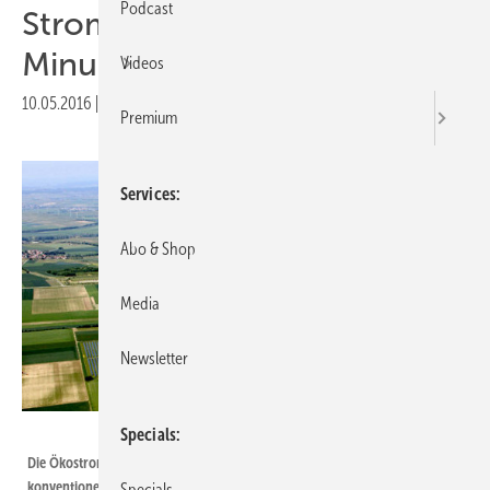
Podcast
Strompreise rutschen ins
Minus
Videos
10.05.2016
|
Druckvorschau
Premium
Services
Abo & Shop
Media
Newsletter
Juwi
Specials
Die Ökostromanlagen müssen abgeregelt werden, weil die unflexiblen
konventionellen Kraftwerke immer wieder die Netze vestopfen.
Specials