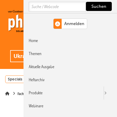
Springe
Springe
Springe
Search
auf
auf
auf
Hauptinhalt
Hauptmenü
SiteSearch
Home
MENÜ
.
Themen
Aktuelle Ausgabe
Specials
Einstrahlungsatlas
Landwirtschaft
Invest
Heftarchiv
Produkte
Fachhandel
Webinare