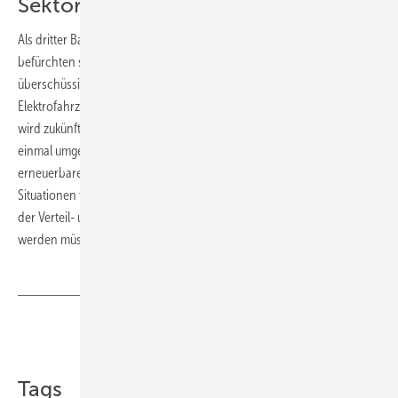
Sektorkopplung durchsetzen
Als dritter Baustein sollte in Regionen, in denen Netzengpässe zu
befürchten sind oder tatsächlich regelmäßig auftreten, mit dem
überschüssigen Strom zuschaltbare Lasten wie Wärmeerzeuger oder
Elektrofahrzeuge versorgt werden. Diese sogenannte Sektorkopplung
wird zukünftig ohnehin alternativlos werden, wenn die Energiewende
einmal umgesetzt ist und die gesamte Stromversorgung auf
erneuerbaren Energien basiert. Die vierte Säule, künftig solche
Situationen wie am 8. Mai dieses Jahres zu vermeiden, ist der Ausbau
der Verteil- und Übertragungsnetze, der endlich vorangetrieben
werden müsse, wie der BEE fordert. (Sven Ullrich)
Teilen
Link kopieren
Tags