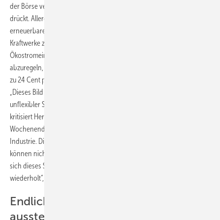
der Börse verschenken, was auf die Wirtschaftlichkeit der Anlagen
drückt. Allerdings wird dieses parallele System von fossiler und
erneuerbarer Energiewirtschaft auch für die Betreiber konventioneller
Kraftwerke zunehmend ein Problem. Statt sich auf die
Ökostromeinspeisung einzustellen und die Kraftwerke entsprechend
abzuregeln, zahlen die Betreiber der Braunkohlekraftwerke lieber bis
zu 24 Cent pro Kilowattstunde, um ihren Strom ins Netz zu entsorgen.
„Dieses Bild wiederholt sich jedes Frühjahr um Pfingsten, wenn
unflexibler Strom aus Braunkohlemeilern die Netze verstopfen“,
kritisiert Hermann Falk, Geschäftsführer des BEE. „An den
Wochenenden oder an Feiertagen fehlt der Stromverbrauch aus der
Industrie. Die Kraftwerke laufen nur mit minimaler Besetzung und
können nicht ausreichend herunterfahren. Es steht zu erwarten, dass
sich dieses Szenario am kommenden Pfingstwochenende
wiederholt“, warnt er.
Endlich aus der Braunkohle
aussteigen