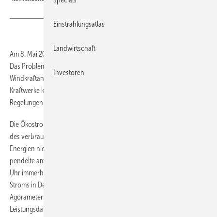
Einstrahlungsatlas
Landwirtschaft
Am 8. Mai 2016 lagen die Strompreise am Spotmarkt kräftig im Minus.
Das Problem ist hausgemacht. Denn während Solar- und
Investoren
Windkraftanlagen kräftig einspeisen, werden die konventionellen
Kraftwerke kaum zurückgefahren. Das widerspricht nicht nur den
Regelungen im EEG, sondern ist ein Problem für die Anlagenbetreiber.
Die Ökostromanlagen erzeugten am Wochenende den größten Teil
des verbrauchten Stroms. Zwar lag der Anteil der erneuerbaren
Energien nicht so hoch, wie zunächst angenommen. Doch er
pendelte am Sonntag, den 8. Mai dieses Jahres zwischen 10 und 16
Uhr immerhin noch zwischen 75 und 80 Prozent des verbrauchten
Stroms in Deutschland. Das geht aus den jetzt bereinigten Daten des
Agorameters von Agora Energiewende hervor. Beim Abgleich mit den
Leistungsdaten für die in Deutschland angeschlossenen