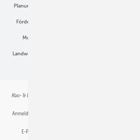
Planung
E-Mobilität
Wärme
Recht
Förderung
Preise
Hybridgeneratoren
Montage
Installation
Solarparks
Landwirtschaft
Mieterstrom
Fachhandel
BIPV
Abo- & Leserservice
AGB
Alle Inhalte chronologisch
Anmelden
Anmeldung & Registrierung
Datenschutz
E-Paper
Gentner Energy Media
Impressum