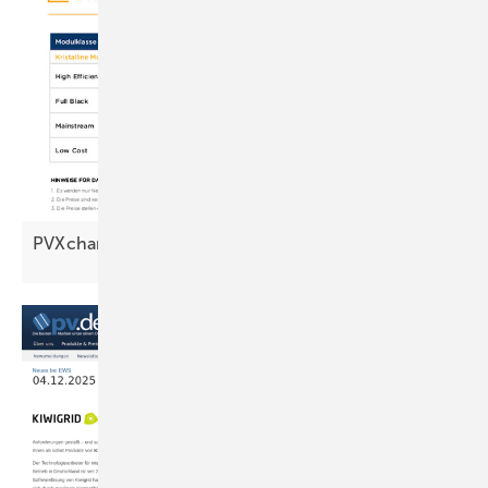
PVXchange: Modulpreise bleiben
unten