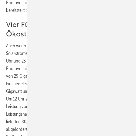
Photovoltaikanlagen, die der Wechselrichterhersteller SMA
bereitstellt, zeigt sich ein ähnliches Bild.
Vier Fünftel der Last bedienen
Ökostromanlagen
Auch wenn die einzelnen Daten leicht differieren, liegt die
Solarstromeinspeisung an diesem Tag zwischen 24,9 Gigawatt um 11
Uhr und 23 Gigawatt um 16 Uhr. Den Höhepunkt erreichte die
Photovoltaik in Deutschland um 13 Uhr mit einer Einspeiseleistung
von 29 Gigawatt. Das Agorameter gibt für diesen Tag
Einspeiseleistungen zwischen 26,11 Gigawatt um 11 Uhr und 19
Gigawatt um 16 Uhr an. Das Maximum lag um 13 Uhr bei 27,8 Gigawatt.
Um 12 Uhr schafften es alle Ökostromanlagen in Deutschland auf eine
Leistung von 53,691 Gigawatt. Zu diesem Zeitpunkt lag die
Leistungsnachfrage bei 66,408 Gigawatt. Das heißt, die Erneuerbaren
lieferten 80,85 Prozent der Leistung, die in ganz Deutschland
abgefordert wurde. Gleichzeitig speisten aber die konventionellen