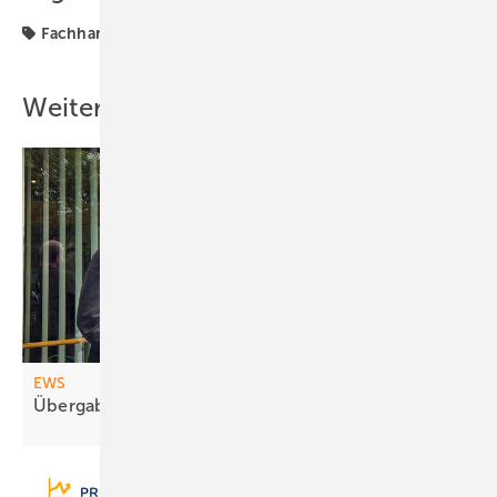
Fachhandel
Preise
Strom & Wärme
Strompreis
Weitere Inhalte
EWS
Übe rgabe na ch 40
Jahren