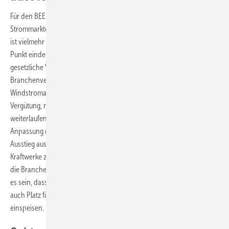
Für den BEE ist das aber nicht nur ein Problem des
Strommarktdesigns, das nicht an die Energiewende angepasst ist. Es
ist vielmehr ein klarer Rechtsverstoßt. Denn das EEG ist in diesem
Punkt eindeutig: Die Erneuerbaren haben Vorrang im Netz. Dieser
gesetzliche Vorrang müsse auch umgesetzt werden, verlangen die
Branchenvertreter vom BEE. Statt dessen werden Solar- und
Windstromanlagen abgeregelt und die Betreiber bekommen keine
Vergütung, nur damit die konventionellen Kraftwerke ungebremst
weiterlaufen können. Der BEE verlangt deshalb neben einer
Anpassung des Strommarktdesigns vor allem einen schnellen
Ausstieg aus der Braunkohle. Dabei sollen die unflexibelsten
Kraftwerke zuerst vom Netz genommen werden. Außerdem verlangen
die Branchenvertreter die Umstellung der KWK-Förderung. Ziel muss
es sein, dass nur noch flexible KWK-Anlagen am Netz bleiben, die
auch Platz für Ökostrom im Netz schaffen können, wenn diese
einspeisen.