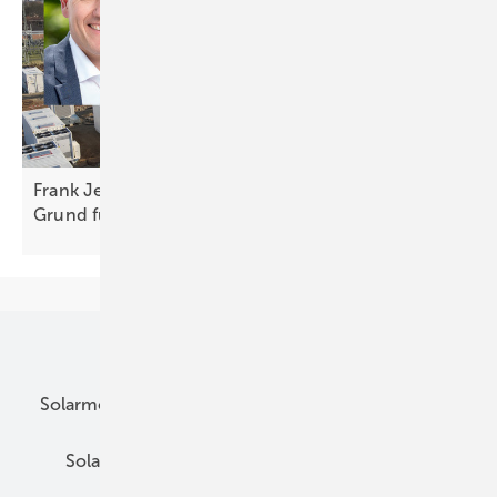
Frank Jessel von Baywa r.e. Solar Trade: „Noch kein
Grund für
Euphorie“
Unsere Themen
Solarmodule
DC-Technik
Wechselrichter
Solarspeicher
AC-Technik
Wartung