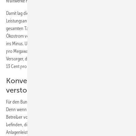
Kraftwerke noch mit einer Leistung von 21,875 Gigawatt ein.
Damit lag die insgesamt angebotene Leistung fast 14 Prozent über der
Leistungsanforderung. Dieses Überschussangebot bestand über den
gesamten Tag hinweg. Das Ergebnis: Die Preise am Spotmarkt, wo der
Ökostrom verramscht wird, rutschte zwischen 10 und 17 Uhr kräftig
ins Minus. Um 13 Uhr erreichte er einen Tiefstwert von gut 130 Euro
pro Megawattstunde. Das heißt, ein Energieverbraucher oder
Versorger, der zu diesem Zeitpunkt Strom abgenommen hat, hat dafür
13 Cent pro Kilowattstunde bekommen.
Konventionelle Kraftwerke
verstopfen Netze
Für den Bundesverband Erneuerbare Energie ist das ein Skandal.
Denn wenn der Strompreis am Spotmarkt negativ ist, bekommen die
Betreiber von Ökostromanlagen, die sich in der Direktvermarktung
befinden, die wiederum verpflichtend ist ab einer bestimmten
Anlagenleistung, keinerlei Marktprämie. Sie müssen ihren Strom an