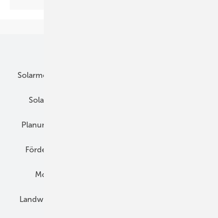
Unsere Themen
Solarmodule
DC-Technik
Wechselrichter
Solarspeicher
AC-Technik
Wartung
Planung
E-Mobilität
Wärme
Recht
Förderung
Preise
Hybridgeneratoren
Montage
Installation
Solarparks
Landwirtschaft
Mieterstrom
Fachhandel