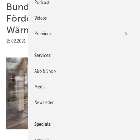
Podcast
Bund vereinheitlicht
Förderung für erneuerbare
Videos
Wärme
Premium
15.02.2021
|
Druckvorschau
Services
Abo & Shop
Media
Newsletter
Specials
Intelligent heizen/Thilo Ross
Specials