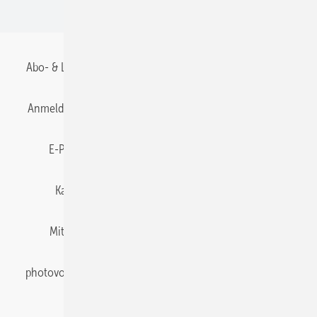
BIPV
Abo- & Leserservice
AGB
Alle Inhalte chronologisch
Anmelden
Anmeldung & Registrierung
Datenschutz
E-Paper
Gentner Energy Media
Impressum
Karriere bei Gentner
Team
Mediaservice
Mitgliedschaften und Engagement
Newsletter
photovoltaik abonnieren
Privacy Manager
pv Europe
RSS-Feed
Veranstaltungen / Webinare