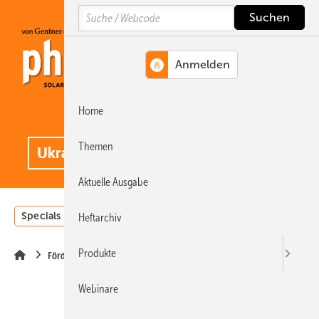
Springe
Springe
Springe
Search
auf
auf
auf
Hauptinhalt
Hauptmenü
SiteSearch
Home
MENÜ
.
Themen
Aktuelle Ausgabe
Specials
Einstrahlungsatlas
Landwirtschaft
Invest
Heftarchiv
Produkte
Förderung
Webinare