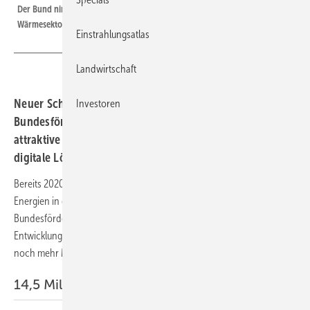
Der Bund nimmt viel Geld in die Hand, um die Energiewende im
Wärmesektor in Gang zu bringen.
Einstrahlungsatlas
Landwirtschaft
Neuer Schub für die Heizungssanierung: Die
Investoren
Bundesförderung für effiziente Gebäude (BEG) bietet
attraktive Zuschüsse und Kredite sowie neue Mittel für
digitale Lösungen.
Bereits 2020 wurde die staatlichen Förderung für erneuerbarer
Energien in der Heizungstechnik aufgestockt. Die neue
Bundesförderung für effiziente Gebäude (BEG) führt diese
Entwicklung fort. Sie bietet Hausbesitzern und Wohnungseigentümern
noch mehr Mittel und einen größeren Spielraum.
14,5 Milliarden Euro in 1.Hj 2020