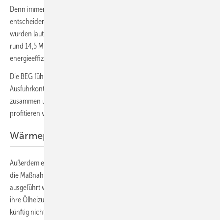
Denn immer mehr Hausbesitzer und Wohnungseigentümer
entscheiden sich für den Umstieg auf erneuerbare Energien: So
wurden laut Bundeswirtschaftsministerium im ersten Halbjahr 2020
rund 14,5 Milliarden Euro für Zuschüsse oder Kredite für
energieeffizientes Bauen und Sanieren zugesagt.
Die BEG führt bisherige Förderprogramme des Bundesamtes für
Ausfuhrkontrolle (Bafa) und der Kreditanstalt für Wiederaufbau (KfW)
zusammen und weitet sie aus. Hausbesitzer und Wohnungseigentümer
profitieren von höheren Prämien für Sanierungen oder im Neubau.
Wärmepumpe statt Ölheizung
Außerdem erhöhen sich die Fördersummen um fünf Prozent, wenn
die Maßnahmen im Rahmen eines individuellen Sanierungsfahrplans
ausgeführt werden. Auf diese Weise können Sanierer beispielsweise
ihre Ölheizung durch eine Wärmepumpe ersetzen. Dann erhalten sie
künftig nicht nur 45 Prozent der Investitionskosten, sondern mit dem