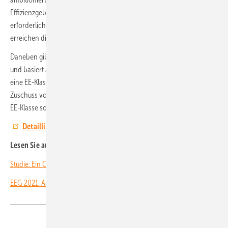
Effizienzgebäude entwickelt: Gebäude, die mindestens 55 Prozent des
erforderlichen Energiebedarfs über erneuerbare Energien decken,
erreichen die EE-Klasse.
Daneben gibt es außerdem die neue NH-Klasse. Sie gilt für Neubauten
und basiert auf einer Nachhaltigkeitszertifizierung. Wer im Neubau
eine EE-Klasse oder NH-Klasse erzielt, bekommt einen zusätzlichen
Zuschuss von 2,5 Prozent. Bei Sanierungen sind beim Erreichen der
EE-Klasse sogar fünf Prozent möglich.
Detaillierte Informationen finden Sie hier.
Lesen Sie auch:
Studie: Ein CO
-Preis allein reicht nicht für den Wandel
2
EEG 2021: Ausschreibungsdesign konterkariert Ausbauziele
Teilen
Link kopieren