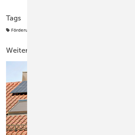
Tags
Förderung
KfW
Neubau
Sanierung
Weitere Inhalte