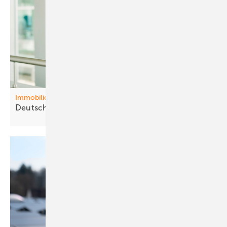
Immobilien
Deutschl and baut sich
arm