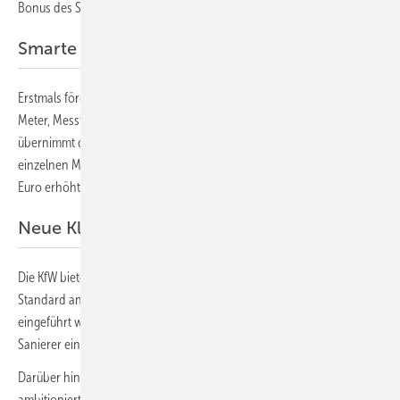
Bonus des Sanierungsfahrplans sogar 50 Prozent.
Smarte Messtechnik ist förderfähig
Erstmals förderfähig sind energiesparende digitale Lösungen: Smart
Meter, Messtechnik und Steuerungen. Bis zu 20 Prozent der Kosten
übernimmt der Staat. Außerdem wurden die förderfähigen Kosten bei
einzelnen Maßnahmen pro Wohneinheit von 50.000 Euro auf 60.000
Euro erhöht.
Neue Klassen für Effizienzhäuser
Die KfW bietet finanzielle Hilfe, wenn ein hoher Effizienzhaus-
Standard angestrebt wird. Dazu wurden neue Standards definiert. Neu
eingeführt wurde unter anderem das Effizienzhaus 40, bei dem
Sanierer einen Zuschuss von 45 Prozent erhalten.
Darüber hinaus sind zusätzliche Zuschläge für besonders
ambitionierte Sanierungen möglich. Dazu wurden neue Klassen für