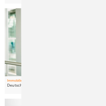
Immobilien
Deutschl and baut sich
arm