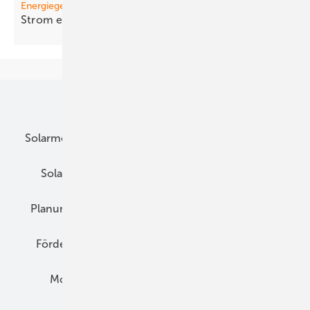
Energiegemeinschaften
St rom einfa cher
teilen
Unsere Themen
Solarmodule
DC-Technik
Wechselrichter
Solarspeicher
AC-Technik
Wartung
Planung
E-Mobilität
Wärme
Recht
Förderung
Preise
Hybridgeneratoren
Montage
Installation
Solarparks