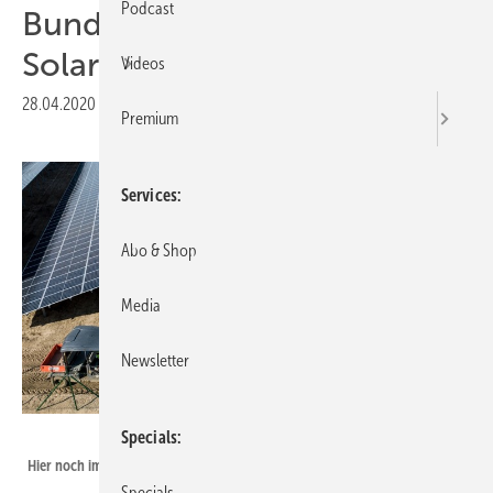
Podcast
Bundesregierung will Frist für
Solarparks verlängern
Videos
28.04.2020
|
Druckvorschau
Premium
Services
Abo & Shop
Media
Newsletter
GP Joule, Jörg Lehmann
Specials
Hier noch im Bau: Der Solarpark von GP Joule in Ganzlin.
Specials