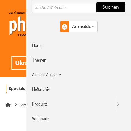
Springe
Springe
Springe
Search
auf
auf
auf
Hauptinhalt
Hauptmenü
SiteSearch
Home
MENÜ
.
Themen
Aktuelle Ausgabe
Specials
Einstrahlungsatlas
Landwirtschaft
Invest
Heftarchiv
Produkte
Förderung
Webinare