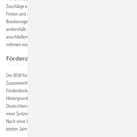
Zuschläge erhalten haben. Der BSW begrüßt die Flexibilisierung der
Fristen und appelliert in diesem Zusammenhang an die
Bundesregierung. „Dies hilft einigen Projektierern, die ihre Solarparks
andernfalls unverschuldet nicht mehr rechtzeitig hätten ans Netz
anschließen können oder zu Unrecht finanzielle Nachteile in Kauf
nehmen müssten“, sagt BSW-Hauptgeschäftsführer Carsten Körnig.
Förderdeckel beseitigen
Der BSW fordert die Bundesregierung zudem auf, in diesem
Zusammenhang nun endlich auch den im Sommer erreichten
Förderdeckel für neue Solarstromanlagen zu beseitigen. Der
Hintergrund: Sobald eine installierte Solarleistung von 52 Gigawatt in
Deutschland erreicht wird, dürfen neue Solarstromanlagen bis zu
einer Spitzenleistung von 750 Kilowatt keine Förderung mehr erhalten.
Nach einer Beschlussfassung des Bundeskabinetts aus dem Herbst
letzten Jahres sollte der Solardeckel eigentlich längst beseitigt sein.