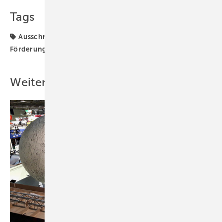
Tags
Ausschreibungen
BSW Solar
Coronavirus
Förderung
Generator & Zubehör
Solarparks
Weitere Inhalte