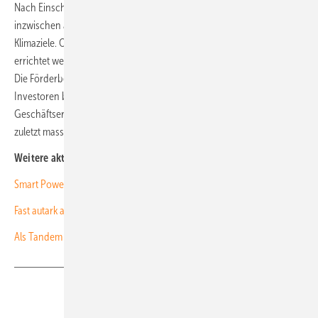
Nach Einschätzungen von Energieexperten gefährdet der Solardeckel
inzwischen akut den Erfolg der Energiewende und damit die
Klimaziele. Ohne Förderung werden kaum noch neue Solardächer
errichtet werden, so ihre übereinstimmende Warnung in der Branche.
Die Förderbeschränkung dürfte infolge starker Vorzieheffekte von
Investoren bereits in diesem Sommer erreicht werden. Die
Geschäftserwartung in der Solarbranche war vor diesem Hintergrund
zuletzt massiv eingebrochen. (nhp)
Weitere aktuelle Meldungen:
Smart Power startet Großspeicher in Thüringen
Fast auta
rk auf dem Land
Als Tandem in die Gewinnzone
Teilen
Link kopieren