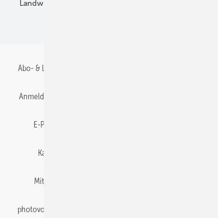
Landwirtschaft
Mieterstrom
Fachhandel
BIPV
Abo- & Leserservice
AGB
Alle Inhalte chronologisch
Anmelden
Anmeldung & Registrierung
Datenschutz
E-Paper
Gentner Energy Media
Impressum
Karriere bei Gentner
Team
Mediaservice
Mitgliedschaften und Engagement
Newsletter
photovoltaik abonnieren
Privacy Manager
pv Europe