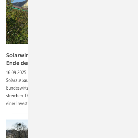
Velka Botička
Solarwirtschaft und Bürgerenergie warnen vor
Ende der dezentralen
Energiewende
16.09.2025
-
Mit Blick in den Monitoringbericht, dessen Autoren den
Solarausbau von allem auf der Freifläche sehen, will die
Bundeswirtschaftsministerin die Vergütung für Dachanlagen
streichen. Dies würde den Ausbau weiter ausbremsen und Bürger von
einer Investition abschrecken, warnen
Verbände.