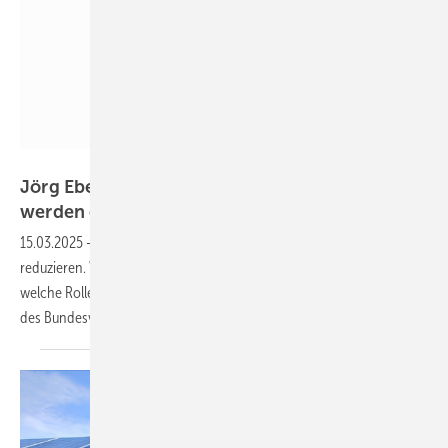
BSW-Solar
Jörg Ebel vom BSW-Solar: „Ohne Solarstrom
werden die Preise nicht
sinken“
15.03.2025
-
Die neue Bundesregierung will die Strompreise
reduzieren. Wie das gelingen kann und
welche Rolle dabei die Photovoltaik spielt, weiß Jörg Ebel, Präsident
des Bundesverbandes
Solarwirtschaft.