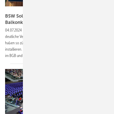
Niels H. Petersen
BSW Solar: Mieter bekommen das Recht auf
Balkonkraftwerke
04.07.2024
-
Der Bundestag will am heutigen Donnerstag eine
deutliche Verbesserung für Steckersolargeräte verabschieden. Mieter
haben so zünftig einen gesetzlichen Anspruch, Balkonkraftwerke zu
installieren. Möglich wird das durch die Änderungen des Mietrechts
im BGB und im
Wohnungseigentumsgesetz.