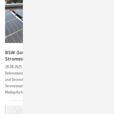
Trianel/Goldstein
BSW-Solar fordert Nachbesserungen bei
Stromsteuer-Novelle
28.08.2025
-
Der Branchenverband fordert Nachbessrungen beim
Referentenentwurf des Bundesfinanzministeriums zum Energiesteuer-
und Stromsteuergesetzes. Unter anderem sollte eine doppelte
Stromsteuer bei Speichern vermeiden und Schwellenwerte für
Meldepflichten und Steuerbefreiungen erhöht
werden.