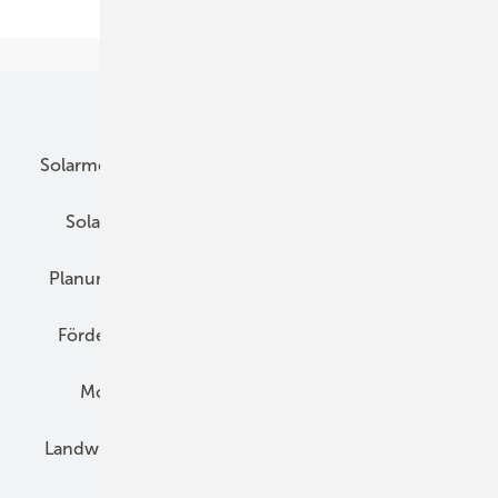
Seite
Unsere Themen
Solarmodule
DC-Technik
Wechselrichter
Solarspeicher
AC-Technik
Wartung
Planung
E-Mobilität
Wärme
Recht
Förderung
Preise
Hybridgeneratoren
Montage
Installation
Solarparks
Landwirtschaft
Mieterstrom
Fachhandel