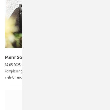
Solarwatt
Mehr Solarstrom ins System
integrieren
14.05.2025
-
Die Regelungen für Solaranlagen und Speicher sind
komplexer geworden. Doch die jüngste Gesetzesänderung birgt auch
viele Chancen für einen flexibleren
Anlagenbetrieb.