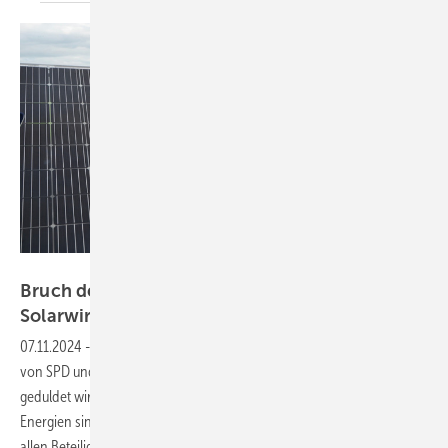
Velka Botička
Bruch der Ampelkoalition: Was kann das für die
Solarwirtschaft
bedeuten?
07.11.2024
-
Derzeit stehen die Zeichen auf eine Minderheitsregierung
von SPD und B90/Grüne. Ob diese von der Union tatsächlich
geduldet wird, wird sich zeigen. Doch die Branchen der erneuerbaren
Energien sind alarmiert und fordern staatspolitisches Handeln von
allen
Beteiligten.