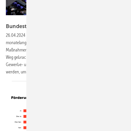
Thomas Koehler/photothek/Deutscher Bundestag
Bundestag verabschiedet das Solarpaket
I
26.04.2024
-
Endlich: Der Deutsche Bundestag hat nach einer
monatelangen Hängepartie das Solarpaket I mit zahlreiche
Maßnahmen für einen schnelleren Ausbau der Solarenergie auf den
Weg gebracht. Der BSW Solar rechnet damit, dass nun verstärkt auch
Gewerbe- und Industriebetriebe Solarstromanlagen errichten
werden, um Energiekosten zu
senken.