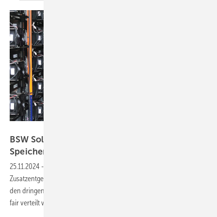
Smart Power
BSW Solar kritisiert Baukostenzuschlag für
Speicherprojekte
25.11.2024
-
Die Haltung der Bundesnetzagentur zu den
Zusatzentgelten für den Anschluss von großen Speicher gefährdet
den dringend notwendigen Ausbau der Systeme. Die Kosten sollten
fair verteilt werden – schließlich entlasten die Speicher das
Netz.