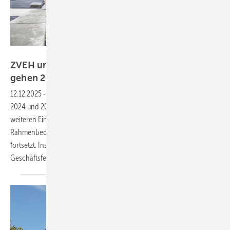
Antje Krämer
ZVEH und BSW-Solar: Solarinstallationen
gehen 2025 weiter
zurück
12.12.2025
-
Die Zahl der Photovoltaikinstallationen hierzulande ist
2024 und 2025 deutlich gesunken. Branchenverbände warnen vor
weiteren Einbrüchen und fordern klare politische
Rahmenbedingungen, damit sich der negative Trend nicht
fortsetzt. Installationsbetriebe können sich dann andere
Geschäftsfelder
suchen.