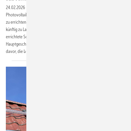
24.02.2026
-
Derzeitiges Regierungsziel ist es, den künftigen
Photovoltaik-Ausbau hälftig auf Gebäuden und hälftig auf Freiflächen
zu errichten. In den letzten Wochen kam es vereinzelt zu Vorschlägen,
künftig zu Lasten des Ausbaus auf Gebäuden stärker auf ebenerdig
errichtete Solarparks zu setzen. Carsten Körnig ist
Hauptgeschäftsführer des Bundesverbandes Solarwirtschaft. Er warnt
davor, die bürgernahe Energiewende
abzuwürgen.