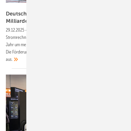
Stefan Altkrüger/Solarwatt
Deutschland spart jährlich mehr als sechs
Milliarden Euro durch
Solarstrom
29.12.2025
-
Eine neue Studie zeigt, dass Solaranlagen die
Stromrechnungen von Verbrauchern, Gewerbe und Industrie jedes
Jahr um mehrere Milliarden Euro senken – mit steigender Tendenz.
Die Förderung der Photovoltaik zahlt sich gesamtgesellschaftlich
aus.