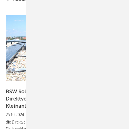
Velka Botička
BSW Solar kritisiert Plan zur
Direktvermarktungspflicht für gewerbliche
Kleinanlagen
25.10.2024
-
In drei Jahresstufen sollen auch kleinere Solaranlagen in
die Direktvermarktung. Dies stößt in der Branche auf Unverständnis.