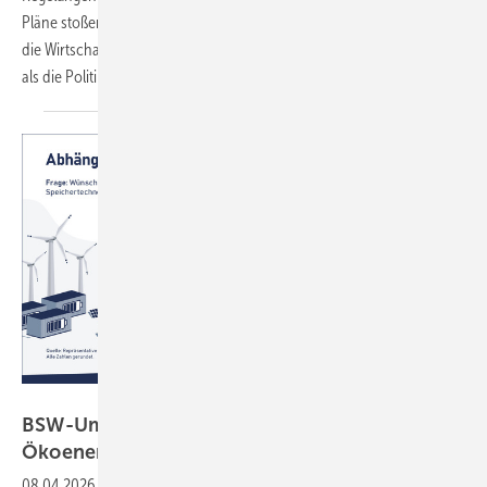
Pläne stoßen in der Energiebranche weitgehend auf Kritik – und auch
die Wirtschaft und die Bevölkerung wollen einen anderen Weg gehen
als die
Politik.
BSW Solar
BSW-Umfrage: Bevölkerung wünscht sich mehr
Ökoenergie gegen fossile
Abhängigkeit
08.04.2026
-
Eine Mehrheit der Bevölkerung empfindet Deutschlands