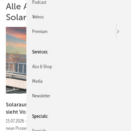
Podcast
Alle Artikel zum Thema BSW
Solar
Videos
Premium
Services
Abo & Shop
Media
Newsletter
Wirsol Roof Solutions
Solarausbau legt neun Prozent zu – BSW Solar
sieht
Vorzieheffekte
Specials
15.07.2026
-
Im ersten Halbjahr 2026 wurde in Deutschland rund
neun Prozent mehr Solarleistung installiert als im Vorjahreszeitraum.
Specials