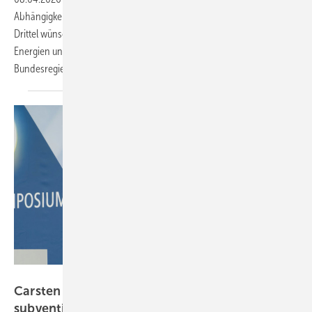
Abhängigkeit von Energieimporten als bedrohlich. Mehr als zwei
Drittel wünschen sich einen verstärkten Einsatz erneuerbarer
Energien und Speicher. Der Bundesverband Solarwirtschaft warnt die
Bundesregierung davor, den Ausbau
auszubremsen.
Udo Siegfriedt
Carsten Körnig: Solarer Eigenverbrauch –
subventionsfrei vor Ort erzeugt und
verbraucht