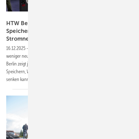
Niels H. Petersen
HTW Berlin: Intelligente Kombi von Solar,
Speicher und Wärmepumpe entlastet
Stromnetz
16.12.2025
-
Im Eigenheimsegment wurden in diesem Jahr deutlich
weniger neue Solaranlagen installiert. Eine aktuelle Studie der HTW
Berlin zeigt jedoch, dass die intelligente Kombination von Solar,
Speichern, Wärmepumpen und E-Autos den Netzausbaubedarf
senken
kann.