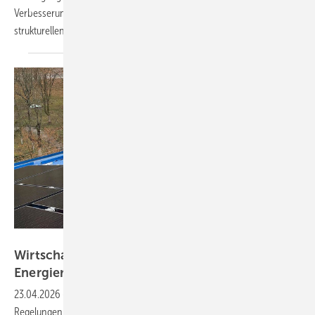
Verbesserungen für Batteriespeicher – aber weiterhin einen
strukturellen Nachteil gegenüber
Gaskraftwerken.
Qcells
Wirtschaftsministerium entwirft Novelle des
Energierechts
23.04.2026
-
EEG, Netznutzung und Kraftwerksstrategie – mit neuen
Regelungen soll die Energiewirtschaft weiterentwickelt werden. Die