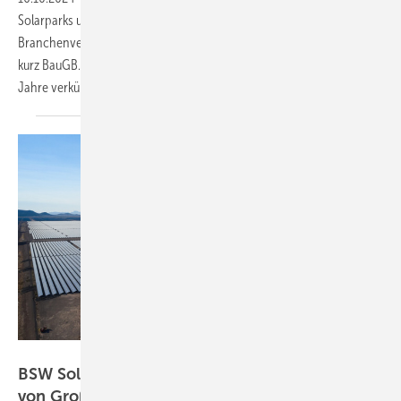
Solarparks und Großbatteriespeicher zu beschleunigen, fordert der
Branchenverband BSW Solar eine Privilegierung im Baugesetzbuch –
kurz BauGB. Genehmigungsprozesse ließen sich so um ein bis zwei
Jahre
verkürzen.
RWE/Angelo Fernandez
BSW Solar erwartet rasant wachsenden Ausbau
von
Großspeichern