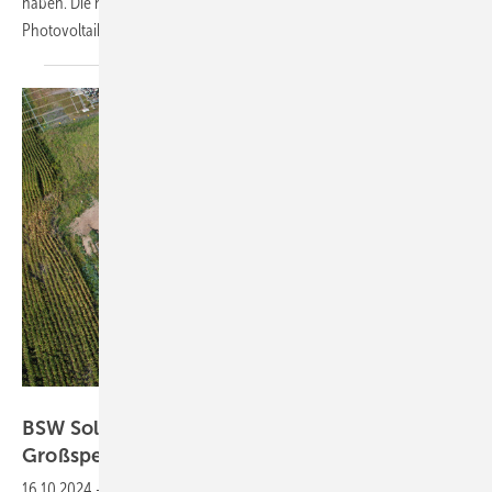
haben. Die höchste Zufriedenheit gibt es bei
Photovoltaikdachanlagen.
Münch Energie
BSW Solar fordert Privileg für Solarparks und
Großspeicher im
BauGB
16.10.2024
-
Um lange Planungs- und Genehmigungsprozesse für