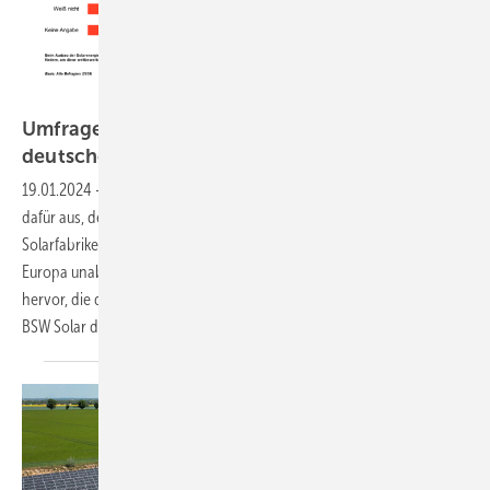
BSW Solar
Umfrage: Zweidrittelmehrheit für Förderung
deutscher
Solarfabriken
19.01.2024
-
Eine Zweidrittelmehrheit der Bevölkerung spricht sich
dafür aus, den Absatz von Solarmodulen aus heimischen
Solarfabriken für einen begrenzten Zeitraum gezielt zu fördern, um
Europa unabhängiger zu machen. Das geht aus einer Befragung
hervor, die das Meinungsforschungsinstitut Yougov im Auftrag des
BSW Solar
durchführte.