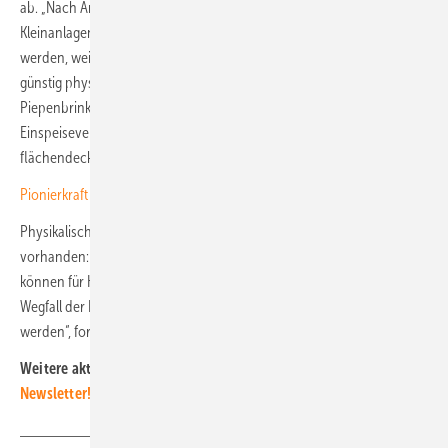
ab. „Nach Ansicht von E3/DC sollten die Einspeisungen der
Kleinanlagen bis 30 Kilowatt wie bisher weiter nicht direktvermarktet
werden, weil die umliegenden Nachbarn in keiner Weise anders
günstig physikalisch versorgt werden können“, sagt Andreas
Piepenbrink, CEO von E3/DC. Die aktuelle Höhe der
Einspeisevergütung sei sinnhaft gewählt und diene einem
flächendeckenden Ausbau moderner Gebäude.
Pionierkraft entwickelt dezentrale Solarstromnutzung im Gebäude
Physikalisch betrachtet ist Energy Sharing bereits im Ortsnetz
vorhanden: „Die aktuellen Pläne in Richtung Direktvermarktung
können für Kleinanlagen teure Bürokratie bedeuten. Der abrupte
Wegfall der Einspeisevergütung sollte im Bundestag nicht beschlossen
werden“, fordert Piepenbrink. (nhp)
Weitere aktuelle News?
Abonnieren Sie unseren kostenlosen
Newsletter!