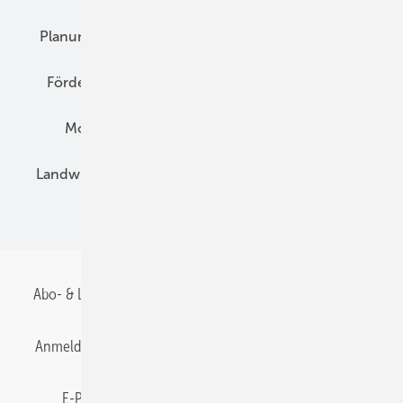
Planung
E-Mobilität
Wärme
Recht
Förderung
Preise
Hybridgeneratoren
Montage
Installation
Solarparks
Landwirtschaft
Mieterstrom
Fachhandel
BIPV
Abo- & Leserservice
AGB
Alle Inhalte chronologisch
Anmelden
Anmeldung & Registrierung
Datenschutz
E-Paper
Gentner Energy Media
Impressum