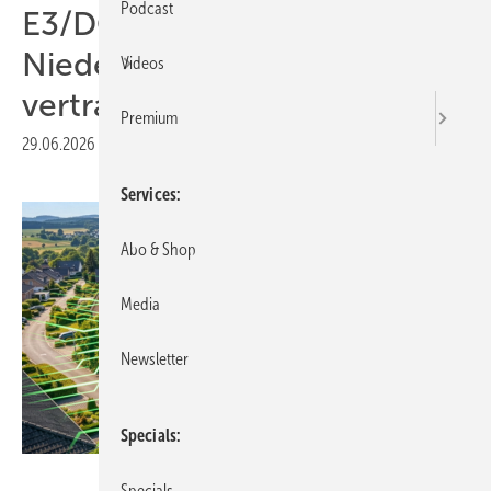
Podcast
E3/DC-Analyse:
Niederspannungsnetze
Videos
vertragen mehr Solarstrom
Premium
29.06.2026
|
Druckvorschau
Services
Abo & Shop
Media
Newsletter
Specials
E3/DC
Specials