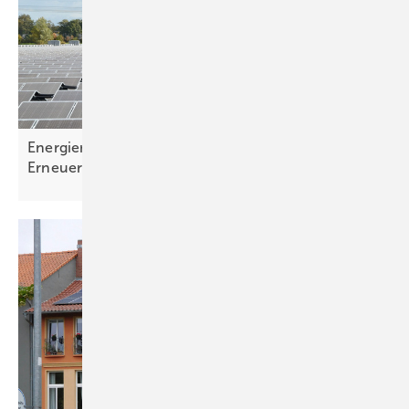
Energiemonitoring zeigt: Starker Ausbau der
Erneuerbaren weiterhin
notwendig