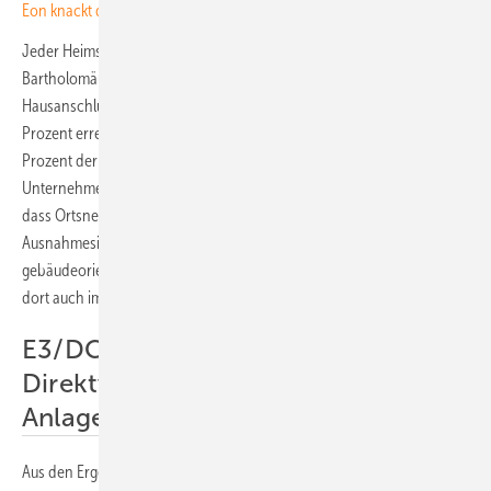
Eon knackt die Millionenmarke bei Smart Metern
Jeder Heimspeicher misst am Netzanschlusspunkt die Spannung. Laut
Bartholomäus verfügten über 80 Prozent der erfassten
Hausanschlüsse über größere Spannungsreserven. Weitere 18,4
Prozent erreichten den Bereich zwischen 243 und 253 Volt. Nur 0,15
Prozent der Anlagen schalteten zeitweise ab – nach Darstellung des
Unternehmens normgerecht und unkritisch. E3/DC schließt daraus,
dass Ortsnetze durch solare Kleinanlagen auch in
Ausnahmesituationen nicht überlastet werden. Der Strom aus
gebäudeorientierter Photovoltaik bleibt so im Verteilnetz und wird
dort auch im Jahresverlauf verbraucht.
E3/DC warnt vor
Direktvermarktungspflicht für kleine
Anlagen
Aus den Ergebnissen leitet das Unternehmen politische Forderungen