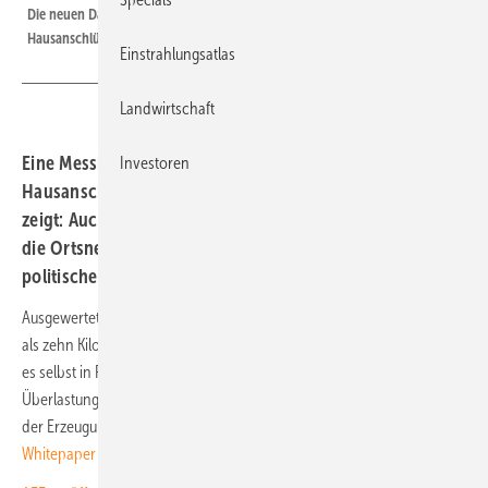
Die neuen Daten von rund 110.000 Spannungsmessungen bei
Hausanschlüssen verraten einiges über die Netzaufnahmekapazität.
Einstrahlungsatlas
Landwirtschaft
Eine Messkampagne von E3/DC an rund 110.000
Investoren
Hausanschlüssen über das Pfingstwochenende im Mai
zeigt: Auch in Regionen mit hoher Anlagendichte bleiben
die Ortsnetze stabil. Der Hersteller leitet daraus
politische Forderungen zur Einspeisevergütung ab.
Ausgewertet wurden dabei Daten von Photovoltaikanlagen mit mehr
als zehn Kilowatt Leistung. Nach Angaben des Unternehmens kommt
es selbst in Regionen mit sehr hoher Anlagendichte weder zu
Überlastungen der Ortsnetze noch zu nennenswerten Abschaltungen
der Erzeugungsanlagen. Die Ergebnisse hat
E3/DC in einem
Whitepaper
veröffentlicht.