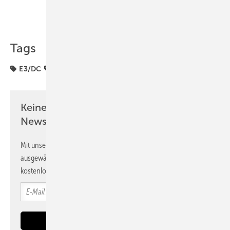
Teilen
Link kopieren
Tags
E3/DC
Förderung
Kleinanlagen
Keine Zeit? Kein Problem mit dem PV
Newsletter!
Mit unserem Newsletter erhalten Sie regelmäßig von uns
ausgewählte Informationen und Neuigkeiten, gebündelt und
kostenlos direkt ins Postfach.