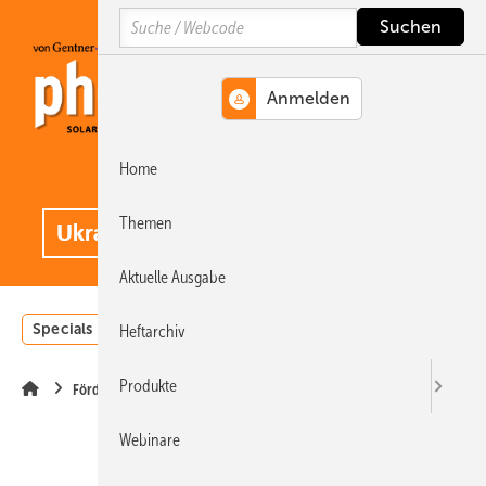
Springe
Springe
Springe
Search
auf
auf
auf
Hauptinhalt
Hauptmenü
SiteSearch
Home
MENÜ
.
Themen
Aktuelle Ausgabe
Specials
Einstrahlungsatlas
Landwirtschaft
Invest
Heftarchiv
Produkte
Förderung
Webinare