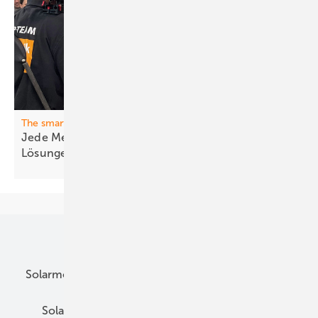
The smarter E Europe
Jede Menge neue Ideen, Produkte und
Lösungen
Unsere Themen
Solarmodule
DC-Technik
Wechselrichter
Solarspeicher
AC-Technik
Wartung