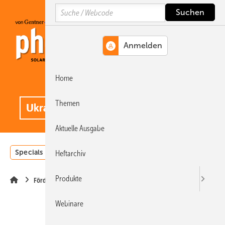
Springe
Springe
Springe
Search
auf
auf
auf
Hauptinhalt
Hauptmenü
SiteSearch
Home
MENÜ
.
Themen
Aktuelle Ausgabe
Specials
Einstrahlungsatlas
Landwirtschaft
Invest
Heftarchiv
Produkte
Förderung
Webinare