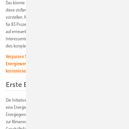
Das könnte sich durch die Energiegemeinschaften aber ändern. Denn
diese stoßen auf großes Interesse. Immerhin zwei Drittel können sich
vorstellen, Mitglied einer Energiegemeinschaft zu werden. Dabei ist es
für 83 Prozent dieser Befragten wichtig, dass die Energiegemeinschaft
auf erneuerbare Energien setzt. Nur 15 Prozent der potenziellen
Interessenten ist dies nicht so wichtig und weiteren zwei Prozent ist
dies komplett egal.
Verpassen Sie keine wichtige Information über die solare
Energiewende! Abonnieren Sie dazu einfach unseren
kostenlosen Newsletter.
Erste Erfahrungen gesammelt
Die Initiative wollen aber nur wenige ergreifen. Nur 17 Prozent würden
eine Energiegemeinschaft ins Leben rufen. „Wir sind davon überzeugt:
Energiegemeinschaften sind ein wesentlicher Baustein auf dem Weg
zur Klimaneutralität“, erklärt Michel Strebl, Vositzender der
Geschäftsführung von Wien Energie. „Mit solchen Projekten erfahren