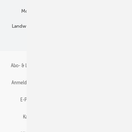
Montage
Installation
Solarparks
Landwirtschaft
Mieterstrom
Fachhandel
BIPV
Abo- & Leserservice
AGB
Alle Inhalte chronologisch
Anmelden
Anmeldung & Registrierung
Datenschutz
E-Paper
Gentner Energy Media
Impressum
Karriere bei Gentner
Team
Mediaservice