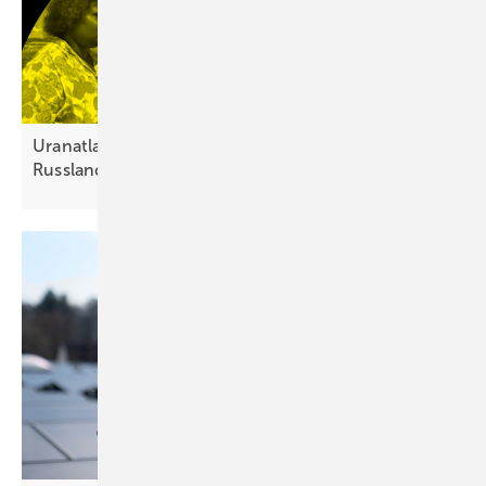
Uranatlas: Atomkraft verstärkt Abhängigkeit von
Russland