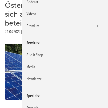
Podcast
Österreichs Bürger wollen
sich an Energiewende
Videos
beteiligen
Premium
24.03.2022
|
Druckvorschau
Services
Abo & Shop
Media
Newsletter
Specials
Eco-Tec
Specials