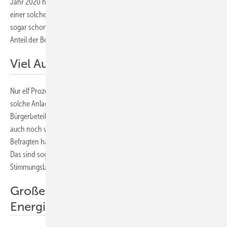
Jahr 2020 hatten sich noch 44 Prozent der Befragten interessiert an
einer solchen Bürgerbeteiligung gezeigt. Weitere drei Prozent sind
sogar schon finanziell an einer Erzeugungsanlage beteiligt. Dieser
Anteil der Befragten ist seit Jahren stabil.
Viel Aufklärung notwendig
Nur elf Prozent können es sich gar nicht vorstellen, ihr Geld in eine
solche Anlage zu investieren. Auch bei der Ablehnung der
Bürgerbeteiligung ist kaum Bewegung zu beobachten. Doch es ist
auch noch viel Aufklärungsarbeit notwendig. Denn 45 Prozent der
Befragten haben noch nie etwas von einer Bürgerbeteiligung gehört.
Das sind sogar noch mehr als bei der Erstellung des
Stimmungsbarometers des Jahre 2020.
Großes Interesse an
Energiegemeinschaften