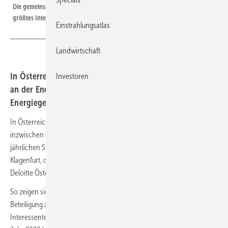
Die gemeinsame Nutzung von Solaranlagen trifft bei den Österreichern auf
größtes Interesse.
Einstrahlungsatlas
Landwirtschaft
In Österreich bleibt das Interesse der Bürger hoch, sich
Investoren
an der Energiewende zu beteiligen. Die
Energiegemeinschaften stoßen auf reges Interesse.
In Österreich hat die Bürgerbeteiligung an der Energiewende
inzwischen einen hohen Stellenwert erreicht. Dies geht aus einem
jährlichen Stimmungsbarometer hervor, das die Universität
Klagenfurt, die Wirtschaftsuniversität (WU) Wien, das Beratungsinstitut
Deloitte Österreich und Wien Energie erstellt haben.
So zeigen sich immerhin 41 Prozent der Befragten offen für die
Beteiligung an einer Ökostromanlage. Damit geht der Anteil der
Interessenten im Vergleich zum Vorjahr allerdings leicht zurück. Im