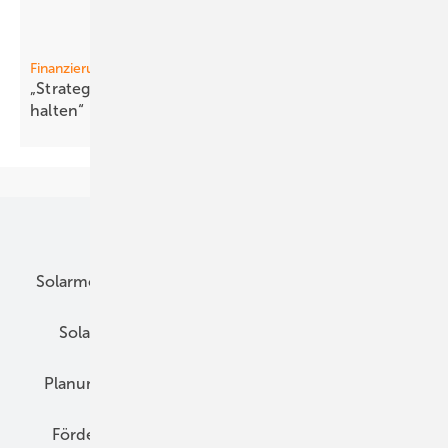
Finanzierung
„Strategisch wichtige Industrien aufbauen und
halten“
Unsere Themen
Solarmodule
DC-Technik
Wechselrichter
Solarspeicher
AC-Technik
Wartung
Planung
E-Mobilität
Wärme
Recht
Förderung
Preise
Hybridgeneratoren