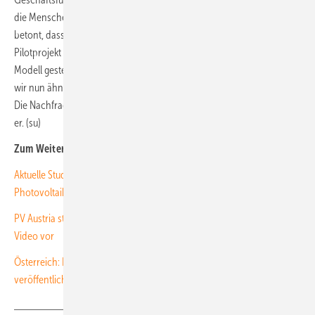
die Menschen, dass sie selbst Teil der Lösung sein können.“ Strebl
betont, dass Wien Energie bereits vor fünf Jahren mit einem
Pilotprojekt in Wien die Weichen für dieses neue gemeinschaftliche
Modell gestellt habe. „Mit dem daraus gewonnenen Wissen können
wir nun ähnliche Energiegemeinschaften am Markt rasch umsetzen.
Die Nachfrage ist groß – das belegt nicht nur die aktuelle Studie“, sagt
er. (su)
Zum Weiterlesen:
Aktuelle Studie: Österreicher unterstützen den Ausbau der
Photovoltaik
PV Austria stellt neue Planungshilfe für naturverträgliche Solarparks im
Video vor
Österreich: Leitfaden zur Finanzierung von Energiegemeinschaften
veröffentlicht