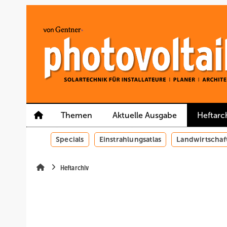
Springe
Springe
Springe
auf
auf
auf
Hauptinhalt
Hauptmenü
SiteSearch
Themen
Aktuelle Ausgabe
Heftarc
Specials
Einstrahlungsatlas
Landwirtschaf
Heftarchiv