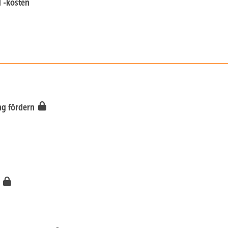
d -kosten
ng fördern
r