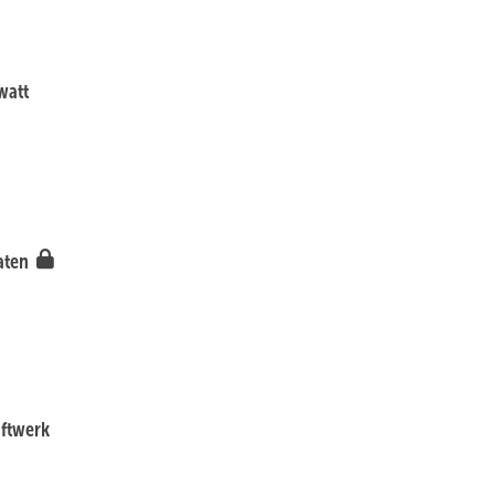
watt
Daten
aftwerk