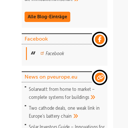
Alle Blog-Einträge
Facebook
Facebook
News on pveurope.eu
Solarwatt: from home to market –
complete systems for
buildings
Two cathode deals, one weak link in
Europe's battery
chain
Solar Investors Guide – Innovations for