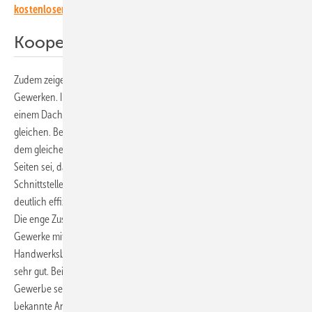
kostenlosen Newsletter.
Kooperationen werden enger
Zudem zeigen sich immer öfter feste Kooperationen zwischen den
Gewerken. Immerhin 70 Prozent der Elektrohandwerker, die mit
einem Dachdeckerbetrieb kooperieren, tun dies meist mit dem
gleichen. Bei den Dachdeckern kooperieren sogar 75 Prozent mit
dem gleichen Elektrohandwerker. Ein wichtiges Argument für beide
Seiten sei, dass die gewerkeübergreifende Kooperation geübt ist und
Schnittstellen definiert sind. Dadurch lassen sich viele Prozesse
deutlich effizienter gestalten.
Die enge Zusammenarbeit steigert auch die Zufriedenheit beider
Gewerke mit der Kooperation. So beurteilen 75 Prozent der E-
Handwerksbetriebe die bisherige Zusammenarbeit als gut oder sogar
sehr gut. Bei den Dachdeckern sind dies sogar fast 80 Prozent. Beide
Gewerbe sehen vor allem die Vertrautheit, eingespielte Prozesse,
bekannte Ansprechpartner sowie auch Verlässlichkeit als Vorteil.