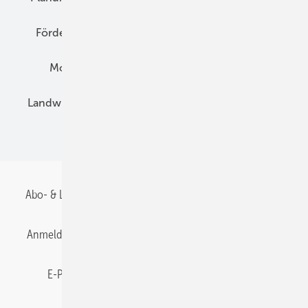
Förderung
Preise
Hybridgeneratoren
Montage
Installation
Solarparks
Landwirtschaft
Mieterstrom
Fachhandel
BIPV
Abo- & Leserservice
AGB
Alle Inhalte chronologisch
Anmelden
Anmeldung & Registrierung
Datenschutz
E-Paper
Gentner Energy Media
Impressum