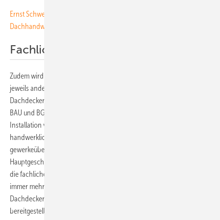
Ernst Schweizer: Videos zur dachintegrierten Photovoltaik für
Dachhandwerker veröffentlicht
Fachliche Qualifikation sichergestellt
Zudem wird dadurch deutlich, dass die fachliche Qualifikation des
jeweils anderen Gewerks anerkannt wird. „Die Kooperation mit dem
Dachdeckerhandwerk, die durch die im Frühjahr 2024 mit ZVDH, BG
BAU und BG ETEM unterzeichnete Vereinbarung zur sicheren
Installation von PV-Anlagen ergänzt wird, bietet unseren e-
handwerklichen Betrieben wichtige Leitplanken für das
gewerkeübergreifende Arbeiten“, betont Alexander Neuhäuser
Hauptgeschäftsführer des ZVEH. „Zudem stellt sie auf beiden Seiten
die fachliche Qualifikation sicher“, sagt er. „Umso erfreulicher ist, dass
immer mehr e-handwerkliche Betriebe mit den Kollegen aus dem
Dachdeckerbereich zusammenarbeiten und dafür auch auf das
bereitgestellte Material der Verbände zurückgreifen.“