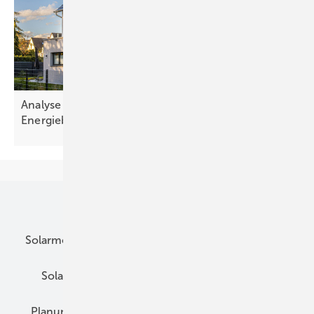
Analyse zeigt: Immobilienkäufer nehmen die
Energiebilanz in den
Blick
Unsere Themen
Solarmodule
DC-Technik
Wechselrichter
Solarspeicher
AC-Technik
Wartung
Planung
E-Mobilität
Wärme
Recht