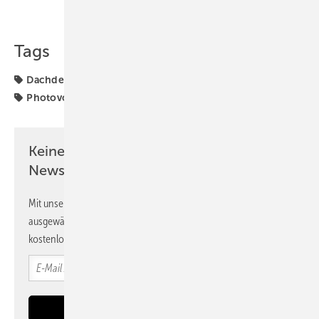
Teilen
Link kopieren
Tags
Dachdecker
Elektriker
Installation
Kooperation
Photovoltaik
Solaranlage
ZVDH
ZVEH
Keine Zeit? Kein Problem mit dem PV
Newsletter!
Mit unserem Newsletter erhalten Sie regelmäßig von uns
ausgewählte Informationen und Neuigkeiten, gebündelt und
kostenlos direkt ins Postfach.