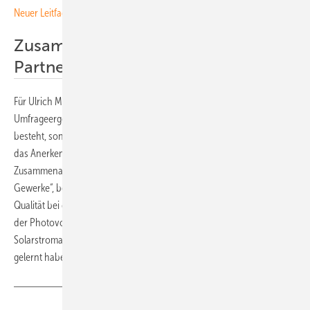
Neuer Leitfaden zur Einrüstung bei Dachinstallationen
Zusammenarbeit kompetenter
Partner
Für Ulrich Marx, Hauptgeschäftsführer des ZVDH zeigen die positiven
Umfrageergebnisse, dass die Kooperation nicht nur auf dem Papier
besteht, sondern tatsächlich gelebt wird. „Der gegenseitige Respekt,
das Anerkennen der fachlichen Eignung und die gute
Zusammenarbeit kompetenter Partner wirft ein gutes Licht auf beide
Gewerke“, betont er. „Das kundenorientierte Arbeiten und die hohe
Qualität bei der Ausführung hilft zudem beim Ausbau des Hochlaufs
der Photovoltaik und sorgt dafür, dass die Installation von
Solarstromanlagen von Fachleuten umgesetzt wird, die ihr Gewerk
gelernt haben“, macht Ulrich Marx deutlich. (su)