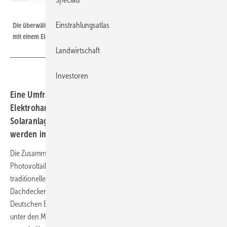
ZVDH
Einstrahlungsatlas
Die überwältigende Mehrheit der Dachdecker bewertet die Kooperation
mit einem Elektrohandwerksbetrieb als sehr gut.
Landwirtschaft
Investoren
Eine Umfrage hat ergeben: Dachdecker und
Elektrohandwerker arbeiten bei der Installation von
Solaranlagen immer öfter zusammen. Die Kooperationen
werden immer enger.
Die Zusammenarbeit von Dachdeckern und Elektrikern beim Bau von
Photovoltaikanlagen läuft sehr gut. Das ist das Ergebnis der
traditionellen Herbstumfragen des Zentralverbands des Deutschen
Dachdeckerhandwerks (ZVDH) und des Zentralverband der
Deutschen Elektro- und Informationstechnischen Handwerke (ZVEH)
unter den Mitgliedsbetriebe. Die beiden Verbände haben 2022 die