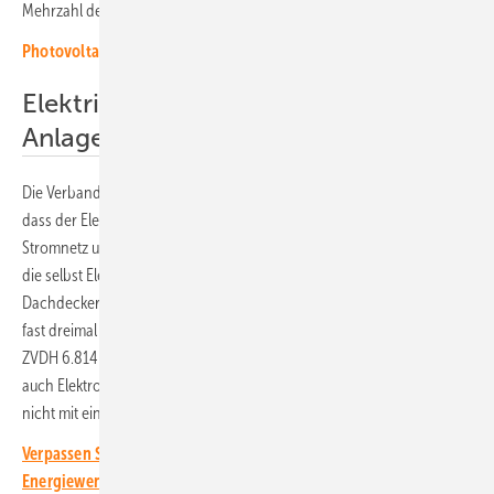
Mehrzahl der Fälle mit dem Dachdeckerhandwerk.
Photovoltaik für Dachdecker: Tipps für das neue Solargeschäft
Elektriker sind beim Anschluss der
Anlage unverzichtbar
Die Verbandsexperten sehen einen entscheidenden Grund darin,
dass der Elektriker für den Anschluss der Solaranlage an das
Stromnetz unverzichtbar ist. Auf der anderen Seite bauen Solarteure,
die selbst Elektriker sind, Anlagen auch ohne Zutun eines
Dachdeckers. Zudem ist die Zahl der E-Handwerksbetriebe mit 18.460
fast dreimal so groß wie die der Dachdeckerbetrieb. Davon zählt der
ZVDH 6.814 in Deutschland. In der Umfrage tauchen dann natürlich
auch Elektrobetriebe auf, die keine Solaranlagen bauen, auch folglich
nicht mit einem Dachdeckerbetrieb zusammenarbeiten.
Verpassen Sie keine wichtige Information rund um die solare
Energiewende! Abonnieren Sie dazu einfach unseren