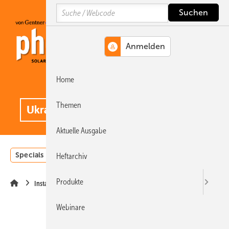
Springe
Springe
Springe
Search
auf
auf
auf
Hauptinhalt
Hauptmenü
SiteSearch
Home
MENÜ
.
Themen
Aktuelle Ausgabe
Specials
Einstrahlungsatlas
Landwirtschaft
Invest
Heftarchiv
Produkte
Installation
Webinare