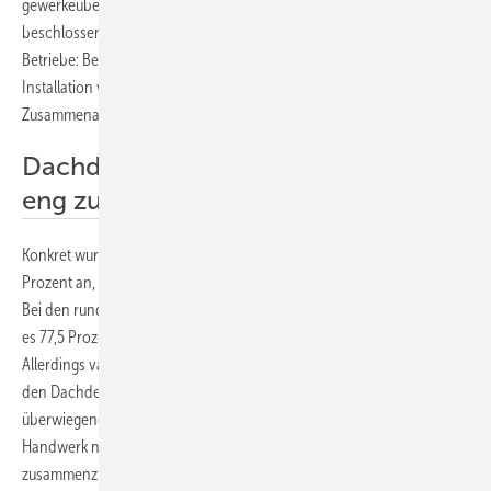
gewerkeübergreifende Zusammenarbeit im Photovoltaikbereich
beschlossen. Inzwischen zeigen die Antworten der befragten
Betriebe: Beide Gewerke kooperieren immer häufiger bei der
Installation von solaren Dachanlagen. In vielen Betrieben hat sich die
Zusammenarbeit sogar fest etabliert.
Dachdecker und Elektriker arbeiten
eng zusammen
Konkret wurden 500 Dachdeckerbetriebe befragt. Davon gaben 93,5
Prozent an, mit einem Betrieb des Elektrohandwerks zu kooperieren.
Bei den rund 1.600 befragten Betrieben aus dem E-Handwerk waren
es 77,5 Prozent, die mit einem Dachdeckerbetrieb zusammenarbeiten.
Allerdings variiere die Häufigkeit der Zusammenarbeit. Während bei
den Dachdeckern zwei Drittel immer und rund 15 Prozent
überwiegend oft mit einem Elektrobetrieb kooperieren, gaben im E-
Handwerk nur 23 Prozent an, immer mit einem Dachdeckerbetrieb
zusammenzuarbeiten. Weitere 24 Prozent kooperieren in der