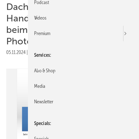
Podcast
Dachdecker- und E-
Handwerker kooperieren
Videos
beim Bau von
Premium
Photovoltaikanlagen
05.11.2024
|
Druckvorschau
Services
Abo & Shop
Media
Newsletter
Specials
Specials