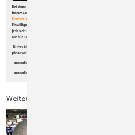
Bei Anmeldung zu diesem Newsletter bin ich damit einverstanden, über
interessante Verlags- und Online-Angebote
der Marken der Alfons W.
Gentner Verlag GmbH & Co. KG
informiert zu werden. Diese
Einwilligung kann ich jederzeit widerrufen und eine Abmeldung ist
jederzeit möglich. Informationen zum Umgang mit Daten finden Sie
auch in unserer
Datenschutzerklärung
.
Nichts für Sie dabei? Dann lesen Sie doch einen unserer weiteren
photovoltaik-Newsletter!
- monatlicher
Newsletter für Investoren
- monatlicher
Newsletter PV für die Landwirtschaft
Weitere Inhalte