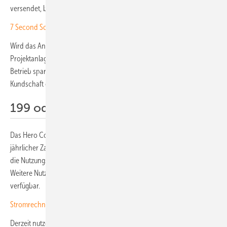
versendet, bei Rückfragen erinnert das System selbstständig.
7 Second Solar stellt innovatives Planungstool Auto PV vor
Wird das Angebot angenommen, erfolgt die automatische
Projektanlage. So entfallen viele manuelle Einzelschritte – und der
Betrieb spart zum einen Zeit und zum anderen bietet er seiner eigenen
Kundschaft eine transparente und schnelle Kommunikation.
199 oder 234 Euro je Monat
Das Hero Copilot-Paket ist ab 234 Euro im Monat erhältlich. Bei
jährlicher Zahlung kostet es zwölfmal 199 Euro. Der Preis beinhaltet
die Nutzungslizenz sowie ein umfassendes Automatisierungssetup.
Weitere Nutzungslizenzen sind gegen einen Aufpreis von je 59 Euro
verfügbar.
Stromrechnung für Entsorger deutlich gesenkt
Derzeit nutzen bereits mehr als 28.000 Handwerkerinnen und