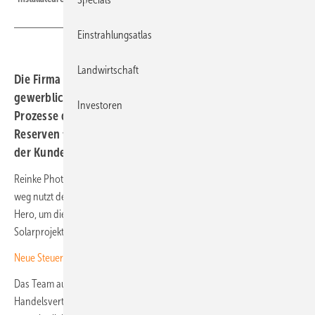
Einstrahlungsatlas
Landwirtschaft
Die Firma Reinke Photovoltaik baut bundesweit
gewerbliche Anlagen. Mit der Software Hero hat sie ihre
Investoren
Prozesse digitalisiert und automatisiert. Das schafft
Reserven fürs Kerngeschäft und steigert das Vertrauen
der Kunden.
Reinke Photovoltaik wurde 2019 in Gütersloh gegründet. Vom Start
weg nutzt der clevere Fachinstallateur die cloudbasierte Software
Hero, um die betrieblichen Prozesse und das Management der
Solarprojekte mit möglichst geringem Aufwand zu steuern.
Neue Steuerregelung fördert Solarausbau in der Wirtschaft
Das Team aus 30 Mitarbeiterinnen und Mitarbeitern wird durch 20
Handelsvertreterinnen und Handelsvertreter unterstützt, die sich