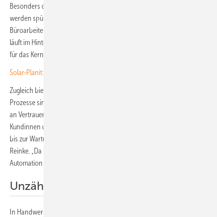
Besonders das Kundenmanagement und die Projektsteuerung
werden spürbar entlastet: Wiederkehrende, zeitraubende
Büroarbeiten entfallen, Fehler werden minimiert, die Dokumentation
läuft im Hintergrund mit. Das Team von Reinke gewinnt wertvolle Zeit
für das Kerngeschäft: die Planung und Installation neuer Anlagen.
Solar-Planit: Nutzer schätzen ganzheitliche Planung
Zugleich bietet die Automatisierung mehr Transparenz und die
Prozesse sind einfacher nachvollziehbar. Dadurch entsteht ein Plus
an Vertrauen – sowohl intern als auch in der Kommunikation mit den
Kundinnen und Kunden. „Von der Planung über die Inbetriebnahme
bis zur Wartung bekommen Kunden bei uns Full Service“, sagt Jan
Reinke. „Da haben sie eigentlich gar keine Sorgen mehr. Mit Hero
Automation klappt das Ganze noch schneller und unkomplizierter."
Unzählige Aufgaben – jeden Tag
In Handwerksbetrieben fallen täglich unzählige administrative