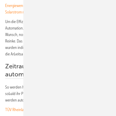
Energiewende im Gewerbe: Dächer richtig verpachten und
Solarstrom nutzen
​Um die Effizienz weiter zu steigern, setzt Reinke seit 2025 verstärkt auf
Automation. „Wir möchten uns weiterentwickeln und hatten den
Wunsch, noch mehr aus der Software herauszuholen“, erklärt Jan
Reinke. Das ist uns gelungen.” Gemeinsam mit dem Team von Hero
wurden individuelle Automatisierungen entwickelt, die sich nahtlos in
die Arbeitsabläufe einfügen.
Zeitraubende Abläufe
automatisieren
So werden Kunden beispielsweise automatisch per E-Mail informiert,
sobald ihr Projekt einen neuen Status erreicht. Aufgaben für das Team
werden automatisch erstellt, wenn ein neues Projekt angelegt wird.
TÜV Rheinland zertifiziert Qualität von Installateuren