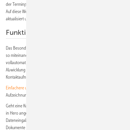
der Terminplanung sowie mit einer vollautomatisierten Dateiablage.
Auf diese Weise sind die Projekte sauber strukturiert, jederzeit
aktualisiert und nachvollziehbar.
Funktionen verknüpfen
Das Besondere am Copilot-Paket: Die einzelnen Funktionen können
so miteinander verknüpft werden, dass komplette Prozesse
vollautomatisiert ablaufen. Ein Beispiel ist die Leadpipeline, also die
Abwicklung einer initialen Kundenanfrage von der ersten
Kontaktaufnahme bis zum eigentlichen Projektstart.
Einfachere und schnellere Entwicklung von Solarprojekten
(Webinar-
Aufzeichnung)
Geht eine Kundenanfrage über die Website ein, wird sie automatisch
in Hero angelegt. Der Kunde erhält eine Begrüßungsmail mit Link zur
Dateneingabe für die Projektkalkulation. Informationen und
Dokumente landen zentral im System: Angebote werden automatisch