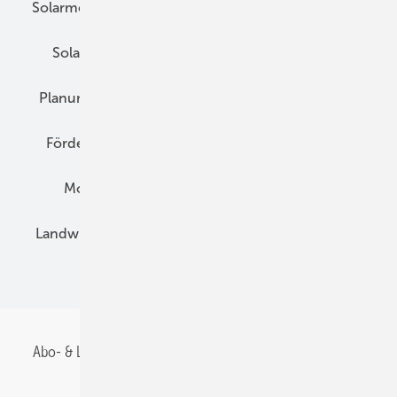
Solarmodule
DC-Technik
Wechselrichter
Solarspeicher
AC-Technik
Wartung
Planung
E-Mobilität
Wärme
Recht
Förderung
Preise
Hybridgeneratoren
Montage
Installation
Solarparks
Landwirtschaft
Mieterstrom
Fachhandel
BIPV
Abo- & Leserservice
AGB
Alle Inhalte chronologisch