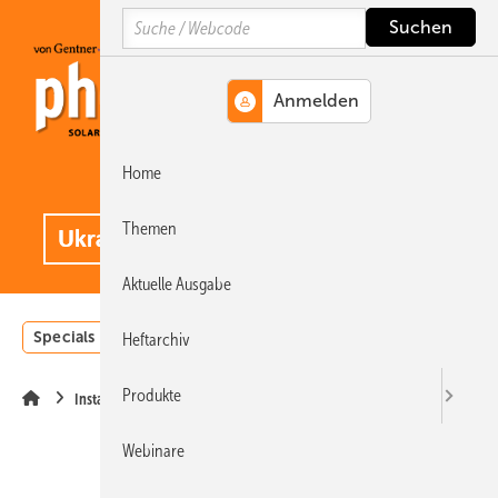
Springe
Springe
Springe
Search
auf
auf
auf
Hauptinhalt
Hauptmenü
SiteSearch
Home
MENÜ
.
Themen
Aktuelle Ausgabe
Specials
Einstrahlungsatlas
Landwirtschaft
Invest
Heftarchiv
Produkte
Installation
Webinare