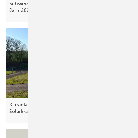
Schweiz: Swissolar rechnet mit weniger Zubau im
Jahr
2025
Kläranlagen in Rheinland-Pfalz werden
Solarkraftwerke