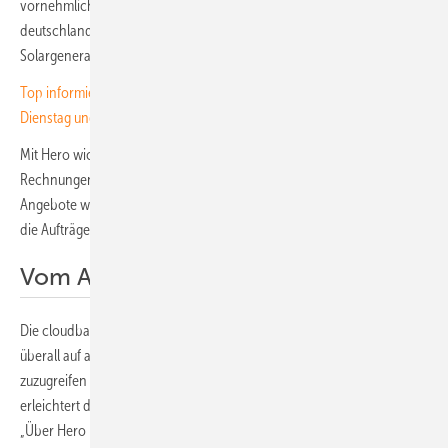
vornehmlich dem Vertrieb widmen. Die Projekte werden
deutschlandweit installiert und zertifiziert: gewerbliche
Solargeneratoren, Speichersysteme und Lösungen für die E-Mobilität.
Top informiert für Ihr Tagesgeschäft – unser Newsletter jeden
Dienstag und Donnerstag!
Mit Hero wickelt Reinke alle Aufträge ab, erstellt Dokumente und
Rechnungen digital. Ebenso wurde das Projektmanagement optimiert:
Angebote werden innerhalb von 48 Stunden nach Erstkontakt erstellt,
die Aufträge transparent und effizient umgesetzt.
Vom Angebot bis zur Abrechnung
Die cloudbasierte Betriebssoftware ermöglicht es dem Team, von
überall auf alle relevanten Projektdaten, Dokumente und Kontakte
zuzugreifen – egal ob im Büro oder auf der Baustelle. Die mobile App
erleichtert den Arbeitsalltag der Solarteure und Elektriker vor Ort.
„Über Hero kann man sowohl Fotos als auch Dokumente sowie