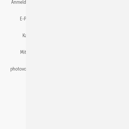
Anmelden
Anmeldung & Registrierung
Datenschutz
E-Paper
Gentner Energy Media
Impressum
Karriere bei Gentner
Team
Mediaservice
Mitgliedschaften und Engagement
Newsletter
photovoltaik abonnieren
Privacy Manager
pv Europe
RSS-Feed
Veranstaltungen / Webinare
© 2026 photovoltaik