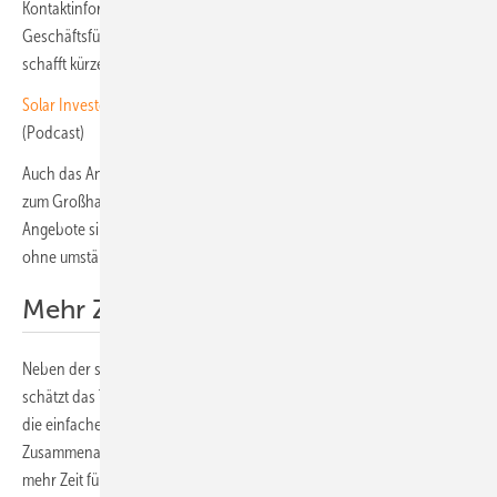
Kontaktinformationen auf einen Blick in der App einsehen“, erläutert
Geschäftsführer Jan Reinke. „Das erleichtert die Arbeit enorm und
schafft kürzere Kommunikationswege.”
Solar Investor‘s Guide: Agri-PV für Landwirte und Investoren
(Podcast)
Auch das Angebots wird dank digitaler Vorlagen und Schnittstellen
zum Großhandel schnell und unkompliziert erstellt: Individuelle
Angebote sind oft schon innerhalb von 48 Stunden beim Kunden,
ohne umständliche Rücksprachen oder Papierkram.
Mehr Zeit fürs Wesentliche
Neben der schnellen Erstellung von Angeboten und Rechnungen
schätzt das Team vor allem die zentrale Verwaltung der Dokumente,
die einfache Erfassung der Arbeitszeit und die ortsunabhängige
Zusammenarbeit. Das sorgt für effiziente, transparente Abläufe und
mehr Zeit für die eigentliche Projektarbeit.