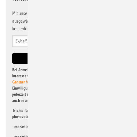
Mit unserem Newsletter erhalten Sie regelmäßig von uns
ausgewählte Informationen und Neuigkeiten, gebündelt und
kostenlos direkt ins Postfach.
Bei Anmeldung zu diesem Newsletter bin ich damit einverstanden, über
interessante Verlags- und Online-Angebote
der Marken der Alfons W.
Gentner Verlag GmbH & Co. KG
informiert zu werden. Diese
Einwilligung kann ich jederzeit widerrufen und eine Abmeldung ist
jederzeit möglich. Informationen zum Umgang mit Daten finden Sie
auch in unserer
Datenschutzerklärung
.
Nichts für Sie dabei? Dann lesen Sie doch einen unserer weiteren
photovoltaik-Newsletter!
- monatlicher
Newsletter für Investoren
- monatlicher
Newsletter PV für die Landwirtschaft