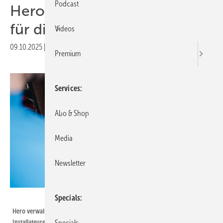
Podcast
Hero: Kopf frei, Hände frei –
für die Kunden
Videos
09.10.2025
|
Druckvorschau
Premium
Services
Abo & Shop
Media
Newsletter
Hero Software
Specials
Hero verwaltet die Projektdaten unter anderem auf den Tablets der
Installateure auf der Baustelle.
Specials