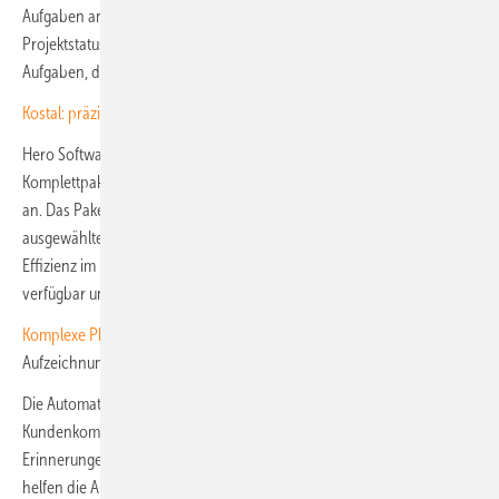
Aufgaben an: Kundenprofile anlegen, Termine koordinieren,
Projektstatus aktualisieren sowie viel interne und externe Abstimmung.
Aufgaben, die notwendig sind – aber viel Zeit kosten.
Kostal: präzisere Planung durch 2D-Dachvisualisierung
Hero Software bietet sein Produkt Hero Automation ab sofort als
Komplettpaket aus Betriebssoftware und Automatisierungsfunktionen
an. Das Paket heißt Copilot, beinhaltet die Kernsoftware sowie 14
ausgewählte Automatisierungsmodule, die per Knopfdruck für mehr
Effizienz im Handwerksbetrieb sorgen. Das neue Paket ist ab sofort
verfügbar und ist für jeden Betrieb einfach nutzbar.
Komplexe Photovoltaikprojekte einfach planen
(Webinar-
Aufzeichnung)
​Die Automatisierung erledigt viele Aufhaben: Sie unterstützt die
Kundenkommunikation mit der automatischen Kontaktanlage,
Erinnerungen und Mails zum Nachfassen. Beim Projektmanagement
helfen die Automatisierungsfunktionen bei der Aufgabenverteilung,