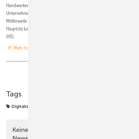
Handwerker die Software von Hero. Gegründet wurde das
Unternehmen 2020 von Dr. Michael Kessler und Philipp Lyding.
Mittlerweile zählt es rund 200 Mitarbeiterinnen und Mitarbeiter. Der
Hauptsitz befindet sich in Hannover, ein zweiter Betriebsteil in Berlin.
(HS)
Mehr Informationen über Hero finden Sie hier.
Teilen
Link kopieren
Tags
Digitalisierung
Installation
Keine Zeit? Kein Problem mit dem PV
Newsletter!