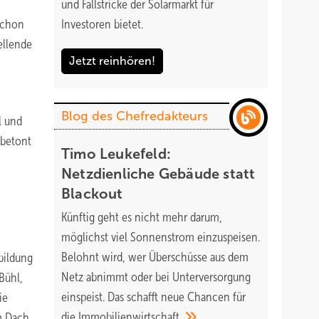
und Fallstricke der Solarmarkt für
schon
Investoren bietet.
ellende
Jetzt reinhören!
Blog des Chefredakteurs
l und
 betont
Timo Leukefeld:
Netzdienliche Gebäude statt
Blackout
Künftig geht es nicht mehr darum,
möglichst viel Sonnenstrom einzuspeisen.
Belohnt wird, wer Überschüsse aus dem
bildung
Netz abnimmt oder bei Unterversorgung
Bühl,
einspeist. Das schafft neue Chancen für
ie
die
Immobilienwirtschaft.
m Dach