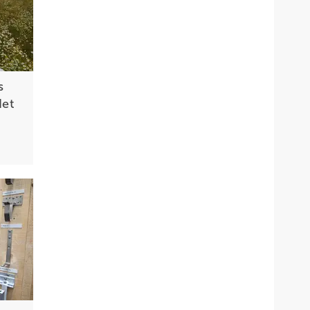
s
det