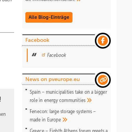
Alle Blog-Einträge
Facebook
Facebook
News on pveurope.eu
Spain – municipalities take on a bigger
!
role in energy
communities
Fenecon: large storage systems –
nen
made in
Europe
Greece – Eighth Athens forum greets a