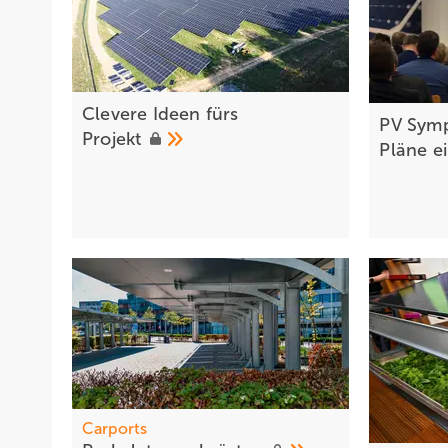
Clevere Ideen fürs
PV Symp
Projekt
Pläne
e
Carports