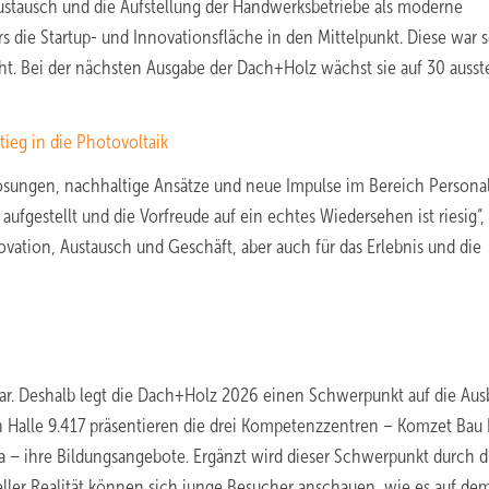
stausch und die Aufstellung der Handwerksbetriebe als moderne
 die Startup- und Innovationsfläche in den Mittelpunkt. Diese war 
cht. Bei der nächsten Ausgabe der Dach+Holz wächst sie auf 30 ausst
ieg in die Photovoltaik
 Lösungen, nachhaltige Ansätze und neue Impulse im Bereich Persona
aufgestellt und die Vorfreude auf ein echtes Wiedersehen ist riesig“,
ovation, Austausch und Geschäft, aber auch für das Erlebnis und die
ar. Deshalb legt die Dach+Holz 2026 einen Schwerpunkt auf die Aus
Halle 9.417 präsentieren die drei Kompetenzzentren – Komzet Bau 
– ihre Bildungsangebote. Ergänzt wird dieser Schwerpunkt durch d
ller Realität können sich junge Besucher anschauen, wie es auf de