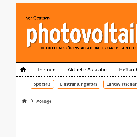
Springe
Springe
Springe
auf
auf
auf
Hauptinhalt
Hauptmenü
SiteSearch
Themen
Aktuelle Ausgabe
Heftarc
Specials
Einstrahlungsatlas
Landwirtschaf
Montage