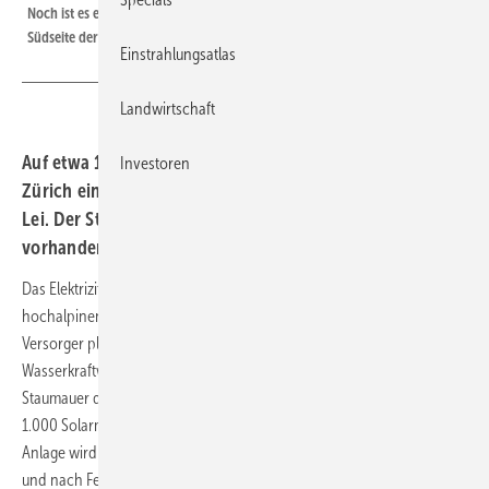
Noch ist es eine Bildmontage. Doch schon bald werden auch an der
Südseite der Staumauer des Lago di Lei Solarmodule Strom liefern.
Einstrahlungsatlas
Landwirtschaft
Auf etwa 1.900 Metern Höhe baut das Elektrizitätswerk
Investoren
Zürich eine Solaranlage an die Staumauer des Lago di
Lei. Der Strom wird über den Netzanschluss des schon
vorhandenen Wasserkraftwerks eingespeist.
Das Elektrizitätswerk Zürich (EWZ) sieht im Bau von Solaranalgen in
hochalpinen Regionen der Schweiz ein sicheres Standbein. Denn der
Versorger plant eine weitere Solaranlage an der Staumauer eines
Wasserkraftwerks hoch oben in den Bergen. An der 690 Meter langen
Staumauer des Lago di Lei in Graubünden will das Unternehmen über
1.000 Solarmodule mit einer Leistung von 350 Kilowatt anbringen. Die
Anlage wird die Staumauer auf einer Länge von 550 Metern bedecken
und nach Fertigstellung jedes Jahr etwa 380 Megawattstunden Strom