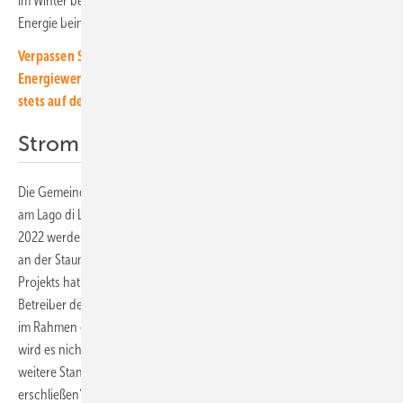
im Winter beitragen“, erklärt Philippe Heinzer, Geschäftsbereichsleiter
Energie beim EWZ.
Verpassen Sie keine Information rund um die solar
Energiewende! Mit unserem kostenlosen Newsletter bleiben Sie
stets auf dem Laufenden.
Strom für die Kunden des EWZ
Die Gemeinde Ferrera, zu der die Staumauer gehört, hat für die Anlage
am Lago di Lei die Baugenehmigung bereits erteilt. Im Frühsommer
2022 werden die Installateure von KHR damit beginnen, die Module
an der Staumauer anzubringen. Die Planung und Finanzierung des
Projekts hat das EWZ übernommen, das auch Eigentümer und
Betreiber der Solaranlage ist. Dieses wird den Strom an seine Kunden
im Rahmen der Tarife EWZ Pronatur und EWZ Natur vertreiben. Zudem
wird es nicht das letzte Projekt dieser Art sein. „EWZ ist bestrebt,
weitere Standorte für solche Anlagen zu evaluieren und zu
erschließen“, sagt Philippe Heinzer. (su)