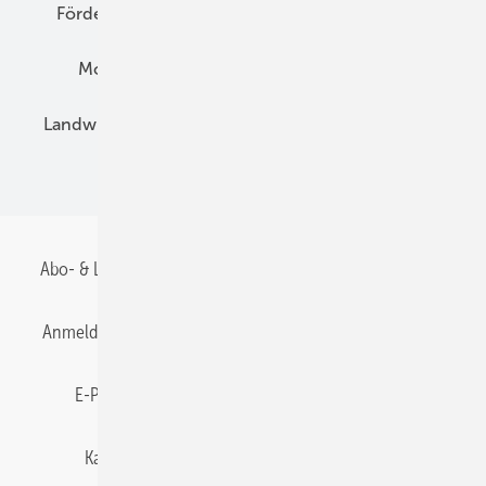
Förderung
Preise
Hybridgeneratoren
Montage
Installation
Solarparks
Landwirtschaft
Mieterstrom
Fachhandel
BIPV
Abo- & Leserservice
AGB
Alle Inhalte chronologisch
Anmelden
Anmeldung & Registrierung
Datenschutz
E-Paper
Gentner Energy Media
Impressum
Karriere bei Gentner
Team
Mediaservice