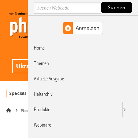
Springe
Springe
Springe
Search
auf
auf
auf
Hauptinhalt
Hauptmenü
SiteSearch
Home
MENÜ
.
Themen
Aktuelle Ausgabe
Specials
Einstrahlungsatlas
Landwirtschaft
Invest
Heftarchiv
Produkte
Planung
Webinare