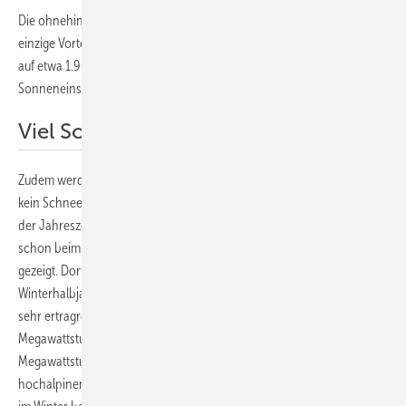
Die ohnehin schon vorhandene Netzanbindung ist aber nicht der
einzige Vorteil der Anlagen an Staumauern hoch in den Alpen. Denn
auf etwa 1.900 Metern über dem Meeresspiegel ist die
Sonneneinstrahlung um 25 Prozent höher als im Schweizer Tiefland.
Viel Solarstrom im Winter
Zudem werden die Module senkrecht angebracht, so dass im Winter
kein Schnee auf ihnen liegenbleibt. Das erhöht den Ertrag vor allem in
der Jahreszeit, in der am meisten Strom gebraucht wird. Dies hat sich
schon beim Betrieb der Anlage an der Staumauer des Albignasees
gezeigt. Dort wurden etwa 50 Prozent des gesamten Stroms im
Winterhalbjahr erzeugt. Vor allem die Monate März und April waren
sehr ertragreich. So produzierte die Anlage im ersten Betriebsjahr 527
Megawattstunden Solarstrom. Prognostiziert waren 509
Megawattstunden. „Die gemessenen Werte belegen die Effizienz von
hochalpinen Anlagen und dass sie positiv zur Versorgungssicherheit