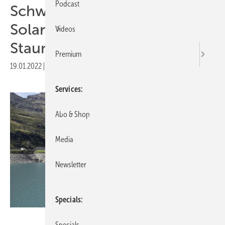
Podcast
Schweiz: EWZ baut weitere
Solaranlage an eine
Videos
Staumauer in den Alpen
Premium
19.01.2022
|
Druckvorschau
Services
Abo & Shop
Media
Newsletter
Specials
EWZ
Specials