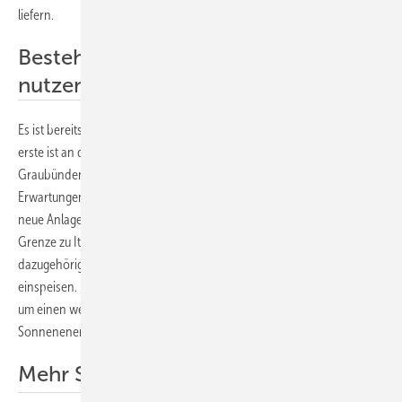
liefern.
Bestehende Infrastruktur optimal
nutzen
Es ist bereits die zweite Anlage dieser Art, die das EWZ fertigstellt. Die
erste ist an der Staumauer des Albignasees, ebenfalls im Kanton
Graubünden. Diese Anlage ist seit einem Jahr in Betrieb und hat die
Erwartungen des EWZ voll erfüllt, so dass die Prognosen auch für die
neue Anlage gut sind. Wie dort wird auch am Lago di Lei, direkt an der
Grenze zu Italien, der Strom über die Netzanbindung des
dazugehörigen Wasserkraftanlage des Kraftwerks Hinterrhein (KHR)
einspeisen. „Damit wird die bestehende Infrastruktur optimal genutzt,
um einen weiteren Beitrag an die Stromproduktion aus
Sonnenenergie zu leisten“, betont Guido Conrad, Direktor des KHR.
Mehr Sonneneinstrahlung