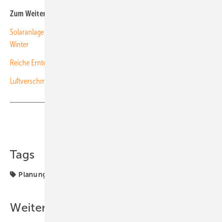
Zum Weiterlesen:
Solaranlage an alpiner Staumauer liefert viel sauberen Strom im
Winter
Reic he E rnte ü berm Tal
Luftverschmutzung beeinflusst den Ertrag von Solaranlagen
Teilen
Link kopieren
Tags
Planung
Solaranlage
Weitere Inhalte