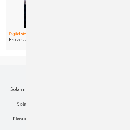
Digitalisierung
Prozesse
strukturieren!
Unsere Themen
Solarmodule
DC-Technik
Wechselrichter
Solarspeicher
AC-Technik
Wartung
Planung
E-Mobilität
Wärme
Recht