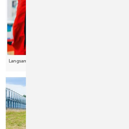
Langsam er Ab schied von Zettel und
Stift