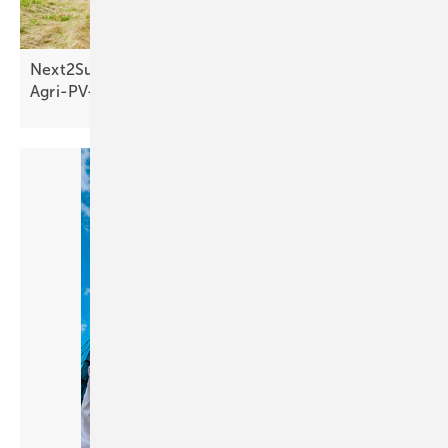
Next2Sun startet Crowdfunding für vertikalen
Agri-PV-Park in
Sachsen