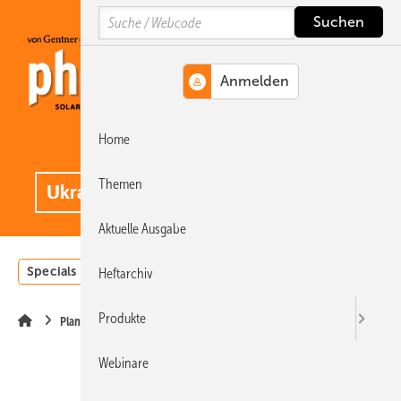
Springe
Springe
Springe
Search
auf
auf
auf
Hauptinhalt
Hauptmenü
SiteSearch
Home
MENÜ
.
Themen
Aktuelle Ausgabe
Specials
Einstrahlungsatlas
Landwirtschaft
Invest
Heftarchiv
Produkte
Planung
Webinare