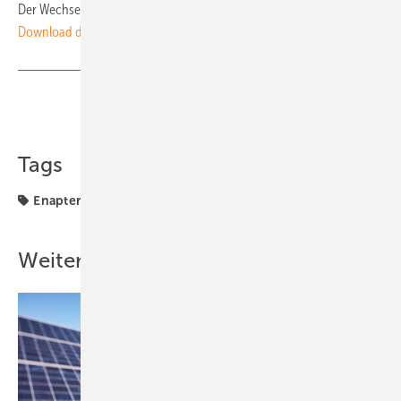
Der Wechselrichter
Sunny Tripower X
von SMA.
Download des kostenlosen Ratgebers „150 Praxistipps für Autarkie“
Teilen
Link kopieren
Tags
Enapter
Planung
Produkte
Trina
Valentin
Weitere Inhalte