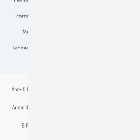
Förderung
Preise
Hybridgeneratoren
Montage
Installation
Solarparks
Landwirtschaft
Mieterstrom
Fachhandel
BIPV
Abo- & Leserservice
AGB
Alle Inhalte chronologisch
Anmelden
Anmeldung & Registrierung
Datenschutz
E-Paper
Gentner Energy Media
Impressum