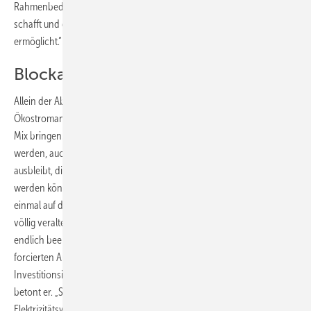
Rahmenbedingungen für die Erhaltung der bestehenden Anlagen
schafft und den Bau der genehmigten neuen Ökostromkraftwerke
ermöglicht.“
Blockade muss beendet werden
Allein der Abbau dieser Warteschlange der schon genehmigten
Ökostromanlagen würde Österreich drei Prozent mehr Ökostrom im
Mix bringen. Dieser könnte mit der kleinen Ökostromnovelle erreicht
werden, auch wenn die große Ökostromnovelle immer noch
ausbleibt, die einen Meilenstein in die zukünftige Energieversorgung
werden könnte. Doch dazu müssen sich die Politiker in Wien erst
einmal auf die minimal notwendigen Verbesserungen der inzwischen
völlig veralteten Ökostromgesetzgebung einigen. Die Blockade müsse
endlich beendet werden, fordert Püspök. „Die Ankündigungen eines
forcierten Ausbaus der erneuerbaren Energien sowie eines
Investitionsimpulses müssen umgehend in die Tat umgesetzt werden“,
betont er. „Seit sechs Jahren wurden die Gesetze in der
Elektrizitätswirtschaft nicht geändert, obwohl sich der Strommarkt