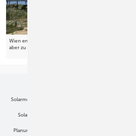
Wien entschlackt Genehmigungsverfahren – legt
aber zu niedrige Ausbauziele
fest
Unsere Themen
Solarmodule
DC-Technik
Wechselrichter
Solarspeicher
AC-Technik
Wartung
Planung
E-Mobilität
Wärme
Recht