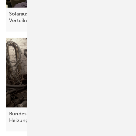
Solarausbau und E-Mobilität erfordert smartere
Verteilnetze
Bundesregierung will Energiewende im
Heizungskeller
stoppen