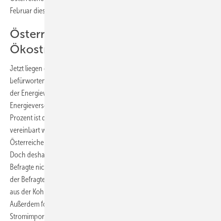
Februar dieses Jahres.
Österreicher wollen einheimischen
Ökostrom
Jetzt liegen die konkreten Resultate auf dem Tisch. Demnach
befürworten 83 Prozent der befragten Bürger die schnelle Umsetzung
der Energiewende. Nur 15 Prozent würden auch eine längere
Energieversorgung mit fossilen Brennstoffen hinnehmen. Mit 91
Prozent ist die Unterstützung der Klimaschutzziele, wie sie in Paris
vereinbart wurden, sogar noch stärker. Mehr als neun von zehn
Österreichern wollen die Reduktion von klimaschädlichen Gasen.
Doch deshalb auf die Atomkraft umzusteigen, sehen genauso viele
Befragte nicht als Option. Österreich soll nach Ansicht von 91 Prozent
der Befragten nicht in die Kernkraft einsteigen. Den raschen Ausstieg
aus der Kohleverstromung befürworten 84 Prozent der Befragten.
Außerdem fordern 88 Prozent der Österreicher die Reduzierung der
Stromimporte und die Schaffung regionaler Arbeitsplätze.