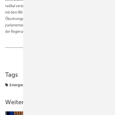
radikal verändert hat. Seit knapp vier Jahren diskutiert die Branche
mit dem Wirtschaftsministerium über Änderungen des
Ökostromgesetzes.“ Obwohl seit Februar die Novelle in der
parlamentarischen Diskussion ist, hat sich an der Blockadehaltung
der Regierung nichts geändert, kritisiert der Präsident von EEÖ. (su)
Teilen
Link kopieren
Tags
Energiewende
Förderung
Recht
Österreicher
Weitere Inhalte