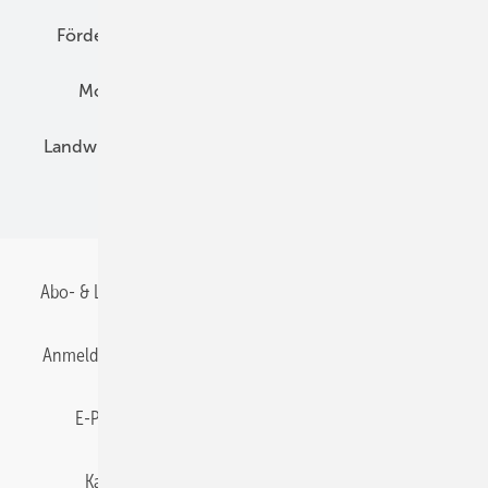
Förderung
Preise
Hybridgeneratoren
Montage
Installation
Solarparks
Landwirtschaft
Mieterstrom
Fachhandel
BIPV
Abo- & Leserservice
AGB
Alle Inhalte chronologisch
Anmelden
Anmeldung & Registrierung
Datenschutz
E-Paper
Gentner Energy Media
Impressum
Karriere bei Gentner
Team
Mediaservice