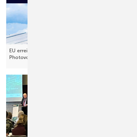
EU erreicht selbst gestecktes Ausbauziel für
Photovoltaik –
noch