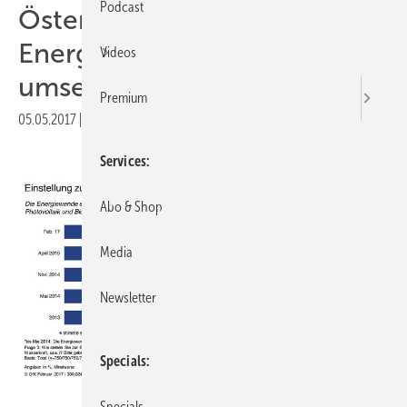
Podcast
Österreicher fordern:
Energiewende schneller
Videos
umsetzen
Premium
05.05.2017
|
Druckvorschau
Services
Abo & Shop
Media
Newsletter
Specials
GfK
Specials