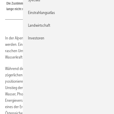
Die Zustimmung zur Energiewende in Österreich ist so hoch wie schon
lange nicht mehr.
Einstrahlungsatlas
Landwirtschaft
In der Alpenrepublik soll die Energiewende schneller umgesetzt
Investoren
werden. Eine überwältigende Mehrheit der Österreicher fordert einen
raschen Umstieg der Energieversorgung auf Photovoltaik, Wind- und
Wasserkraft sowie auf Biomasse.
Während die Bundesregierung in Wien die Energiewende eher mit
zögerlichen Schritten angeht und zur schnelle Veränderungen scheut,
positionieren sich die Österreicher klar. Sie wollen den schnellen
Umstieg der Energieversorgung von Kohle, Gas und Öl hin zu Wind,
Wasser, Photovoltaik und Biomasse. Die Stimmung für die rasche
Energieversorgung erreicht den besten Wert seit zwei Jahren. Das ist
eines der Ergebnisse einer repräsentativen Befragung von 750
Österreichern durch das Meinungsforschungsinstitut GfK Austria im