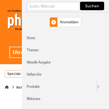
Springe
Springe
Springe
Search
auf
auf
auf
Hauptinhalt
Hauptmenü
SiteSearch
Home
MENÜ
.
Themen
Aktuelle Ausgabe
Specials
Einstrahlungsatlas
Landwirtschaft
Invest
Heftarchiv
Produkte
Recht
Webinare