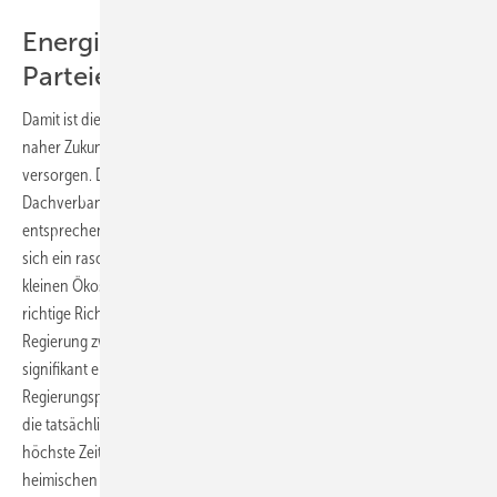
Energiewende bleibt im
Parteiengezänk stecken
Damit ist die Marschrichtung klar vorgegeben. Österreich soll sich in
naher Zukunft möglichst komplett mit einheimischen Ökostrom
versorgen. Deshalb fordert Peter Püspök, Präsident des
Dachverbandes der Erneuerbaren Energien Österreichs (EEÖ) eine
entsprechende Reaktion der Regierung. „Die Bevölkerung wünscht
sich ein rasches und ambitioniertes Handeln“, betont er. „Mit der
kleinen Ökostromnovelle besteht die Möglichkeit, einen Schritt in die
richtige Richtung zu gehen. Zudem verkündet die österreichische
Regierung zwar, dass sie die Investitionen in erneuerbare Energien
signifikant erhöhen will und schreibt dies in einem
Regierungsprogramm fest. Bei den Verhandlungen im Parlament wird
die tatsächliche Umsetzung aber mit allen Mitteln blockiert. Es ist
höchste Zeit, dass die Regierung ihre Versprechen für mehr
heimischen Ökostrom einlöst, dringend positive