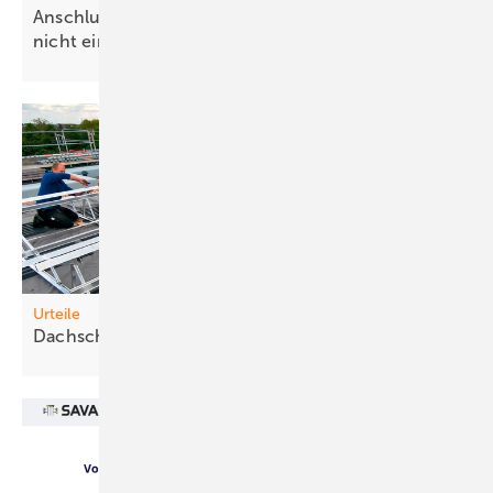
Anschluss erlaubt, wenn Netzbetreiber Fristen
nicht
einhält
Urteile
Dachschäden: Wer
zahlt?