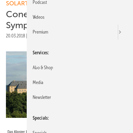
Podcast
SOLARTIPPS
Conexio sichert das PV
Videos
Symposium im Kloster Banz
Premium
20.03.2018
|
Druckvorschau
Services
Abo & Shop
Media
Newsletter
Specials
Hanns-Seidel Stiftung
Das Kloster Banz in Bad Staffelstein.
Specials