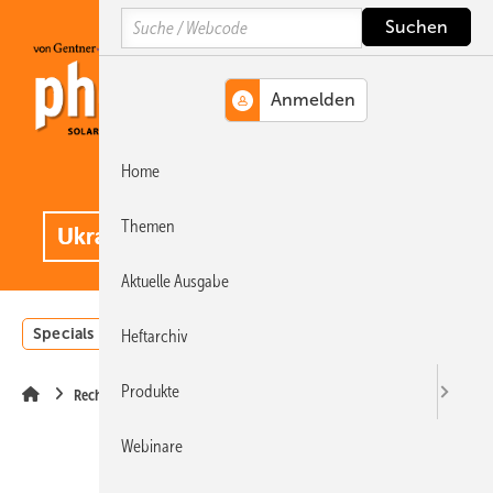
Springe
Springe
Springe
Search
auf
auf
auf
Hauptinhalt
Hauptmenü
SiteSearch
Home
MENÜ
.
Themen
Aktuelle Ausgabe
Specials
Einstrahlungsatlas
Landwirtschaft
Invest
Heftarchiv
Produkte
Recht
Webinare