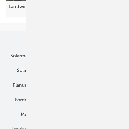
Landwirtschaft: Roboter reinigen große
Anlagen
Unsere Themen
Solarmodule
DC-Technik
Wechselrichter
Solarspeicher
AC-Technik
Wartung
Planung
E-Mobilität
Wärme
Recht
Förderung
Preise
Hybridgeneratoren
Montage
Installation
Solarparks