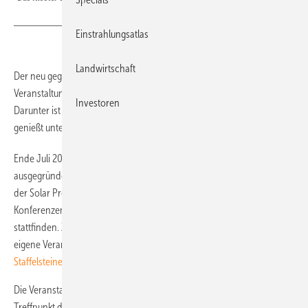
Einstrahlungsatlas
Landwirtschaft
Der neu gegründete Veranstalter Conexio wird künftig diverse
Veranstaltungen im Auftrag der Solar Promotion organisieren.
Investoren
Darunter ist auch das Branchentreffen in Bad Staffelstein. Der Termin
genießt unter Besuchern längst Kultstatus.
Ende Juli 2017 hat Solar Promotion in Pforzheim die Tochter Conexio
ausgegründet. Sie organisiert zum einen Veranstaltungen im Auftrag
der Solar Promotion. Darunter befindet sich die Intersolar- und EES-
Konferenzen in München die begleitend zu den beiden Fachmessen
stattfinden. Zum anderen entwickelt und veranstaltet Conexio auch
eigene Veranstaltungen, dazu gehört das
PV Symposium im Bad
Staffelsteiner Kloster Banz
.
Die Veranstaltung im Kloster Banz ist seit über 30 Jahren der
Treffpunkt der Solarbranche und begleitet die sich schnell