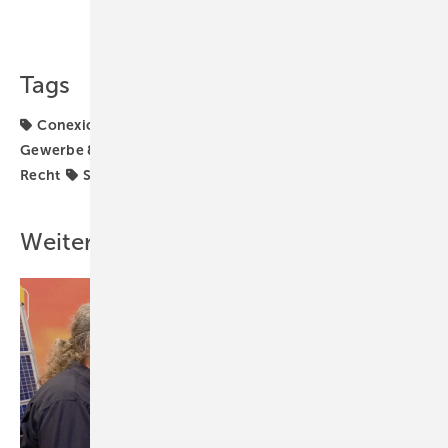
Teilen
Link kopieren
Tags
Conexio
Dach & Fassade
Generator & Zubehör
Gewerbe & Kommune
Kloster
Planung & Wartung
Recht
Strom & Wärme
Wartung
Weitere Inhalte