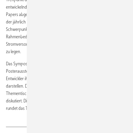
entwickelnde Solarindustrie seit 1986. Inzwischen ist der Call for
Papers abgeschlossen und ein Beirat erstellt derzeit das Programm
der jährlich stattfindenden Tagung. Er versucht dabei den
Schwerpunkt neben den aktuellen energiewirtschaftlichen
Rahmenbedingungen auch auf neue Geschäftsmodelle,
Stromversorgungssysteme, die Qualitätssicherung, die Systemtechnik
zu legen.
Das Symposium bietet neben Fachbeiträgen auch eine große
Posterausstellung, in der vor allem viele junge Forscher und
Entwickler ihre Lösungen zu spezifischen Problemen grafisch
darstellen. Darüber hinaus werden in den angebotenen
Thementischen einzelne Branchenthemen intensiv in Kleingruppen
diskutiert. Die begleitende Fachausstellung mit über 50 Ausstellern
rundet das Treffen der Solarbranche in Banz ab. (nhp)