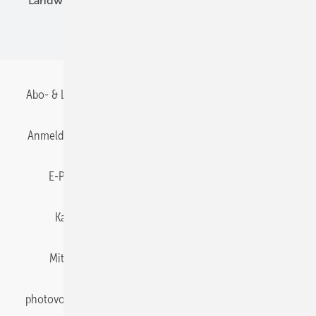
Landwirtschaft
Mieterstrom
Fachhandel
BIPV
Abo- & Leserservice
AGB
Alle Inhalte chronologisch
Anmelden
Anmeldung & Registrierung
Datenschutz
E-Paper
Gentner Energy Media
Impressum
Karriere bei Gentner
Team
Mediaservice
Mitgliedschaften und Engagement
Newsletter
photovoltaik abonnieren
Privacy Manager
pv Europe