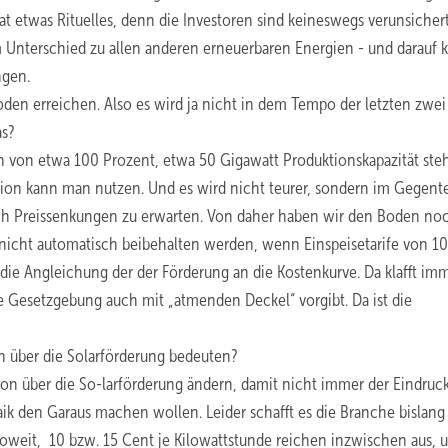
at etwas Rituelles, denn die Investoren sind keineswegs verunsichert
Unterschied zu allen anderen erneuerbaren Energien - und darauf 
ngen.
den erreichen. Also es wird ja nicht in dem Tempo der letzten zwei
as?
n von etwa 100 Prozent, etwa 50 Gigawatt Produktionskapazität ste
tion kann man nutzen. Und es wird nicht teurer, sondern im Gegente
ch Preissenkungen zu erwarten. Von daher haben wir den Boden no
nicht automatisch beibehalten werden, wenn Einspeisetarife von 10
t die Angleichung der der Förderung an die Kostenkurve. Da klafft im
ie Gesetzgebung auch mit „atmenden Deckel“ vorgibt. Da ist die
on über die Solarförderung bedeuten?
ion über die So-larförderung ändern, damit nicht immer der Eindruc
aik den Garaus machen wollen. Leider schafft es die Branche bislang
d soweit, 10 bzw. 15 Cent je Kilowattstunde reichen inzwischen aus, 