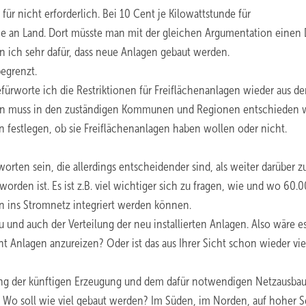
ür nicht erforderlich. Bei 10 Cent je Kilowattstunde für
ie an Land. Dort müsste man mit der gleichen Argumentation einen
bin ich sehr dafür, dass neue Anlagen gebaut werden.
begrenzt.
befürworte ich die Restriktionen für Freiflächenanlagen wieder aus 
dern muss in den zuständigen Kommunen und Regionen entschieden 
n festlegen, ob sie Freiflächenanlagen haben wollen oder nicht.
rten sein, die allerdings entscheidender sind, als weiter darüber z
orden ist. Es ist z.B. viel wichtiger sich zu fragen, wie und wo 60.
n ins Stromnetz integriert werden können.
nd auch der Verteilung der neu installierten Anlagen. Also wäre e
cht Anlagen anzureizen? Oder ist das aus Ihrer Sicht schon wieder vie
g der künftigen Erzeugung und dem dafür notwendigen Netzausbau 
ie: Wo soll wie viel gebaut werden? Im Süden, im Norden, auf hoher 