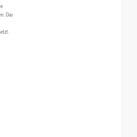
ie
en. Das
etzt.