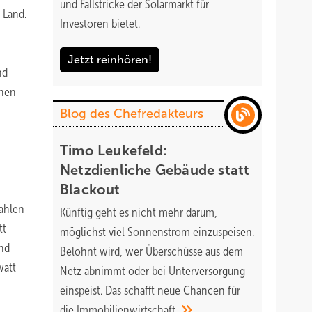
und Fallstricke der Solarmarkt für
 Land.
Investoren bietet.
Jetzt reinhören!
nd
chen
Blog des Chefredakteurs
Timo Leukefeld:
Netzdienliche Gebäude statt
Blackout
Zahlen
Künftig geht es nicht mehr darum,
tt
möglichst viel Sonnenstrom einzuspeisen.
und
Belohnt wird, wer Überschüsse aus dem
watt
Netz abnimmt oder bei Unterversorgung
einspeist. Das schafft neue Chancen für
die
Immobilienwirtschaft.