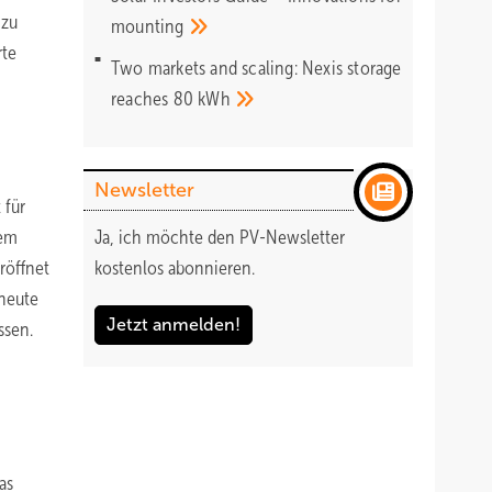
 zu
mounting
rte
Two markets and scaling: Nexis storage
reaches 80
kWh
Newsletter
 für
dem
Ja, ich möchte den PV-Newsletter
röffnet
kostenlos abonnieren.
 heute
Jetzt anmelden!
ssen.
as