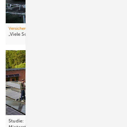
Versicherer
„Viele Schäd en sind in Teilen
vermeidbar“
Studie: Ohne Einspeisevergütung kein