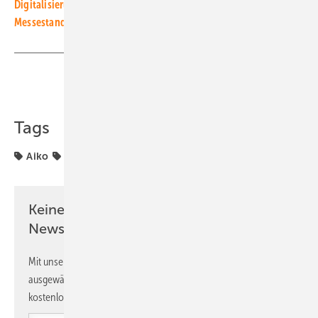
Digitalisierung und Lasertechnik zum Anfassen – bei uns am
Messestand!
Teilen
Link kopieren
Tags
Aiko
Projekte
Solarmodule
Keine Zeit? Kein Problem mit dem PV
Newsletter!
Mit unserem Newsletter erhalten Sie regelmäßig von uns
ausgewählte Informationen und Neuigkeiten, gebündelt und
kostenlos direkt ins Postfach.