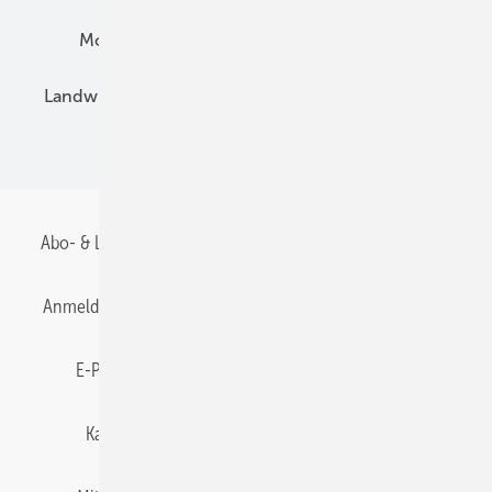
Montage
Installation
Solarparks
Landwirtschaft
Mieterstrom
Fachhandel
BIPV
Abo- & Leserservice
AGB
Alle Inhalte chronologisch
Anmelden
Anmeldung & Registrierung
Datenschutz
E-Paper
Gentner Energy Media
Impressum
Karriere bei Gentner
Team
Mediaservice