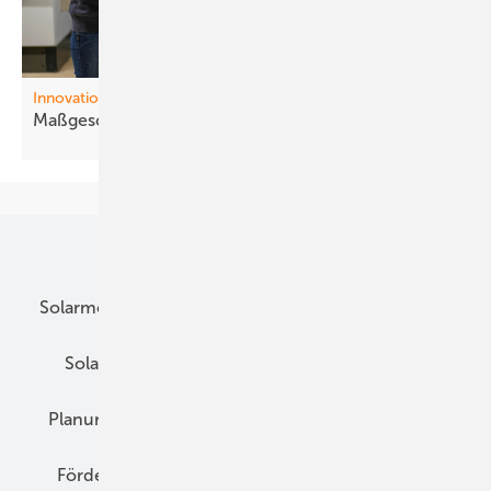
Innovationen
Maßgeschneiderte
Module
Unsere Themen
Solarmodule
DC-Technik
Wechselrichter
Solarspeicher
AC-Technik
Wartung
Planung
E-Mobilität
Wärme
Recht
Förderung
Preise
Hybridgeneratoren