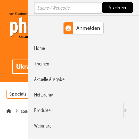
Springe
Springe
Springe
Search
auf
auf
auf
Hauptinhalt
Hauptmenü
SiteSearch
Home
MENÜ
.
Themen
Aktuelle Ausgabe
Specials
Einstrahlungsatlas
Landwirtschaft
Invest
Heftarchiv
Produkte
Solarmodule
Webinare