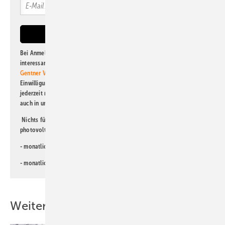
Bei Anmeldung zu diesem Newsletter bin ich damit einverstanden, über
interessante Verlags- und Online-Angebote
der Marken der Alfons W.
Gentner Verlag GmbH & Co. KG
informiert zu werden. Diese
Einwilligung kann ich jederzeit widerrufen und eine Abmeldung ist
jederzeit möglich. Informationen zum Umgang mit Daten finden Sie
auch in unserer
Datenschutzerklärung
.
Nichts für Sie dabei? Dann lesen Sie doch einen unserer weiteren
photovoltaik-Newsletter!
- monatlicher
Newsletter für Investoren
- monatlicher
Newsletter PV für die Landwirtschaft
Weitere Inhalte