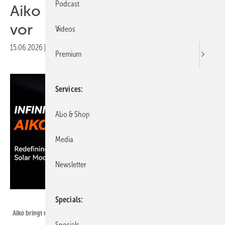
Podcast
Aiko stellt neues Solarmodul
vor
Videos
15.06.2026
|
Druckvorschau
Premium
Services
Abo & Shop
Media
Newsletter
Aiko Solar
Specials
Aiko bringt neue Solarmodule zur Messe nach München.
Specials