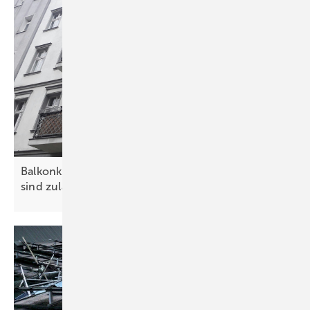
Balkonkraftwerk: Solarmodule mit Schukosteckern
sind
zulässig