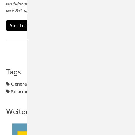
verarbeitet und gespeichert, sowie mir weitergehende Themen-Informationen
per E-Mail zugesendet werden.
Teilen
Link kopieren
Tags
Generator & Zubehör
Kilowatt
Modul
Planung
Solarmodule
Weitere Inhalte