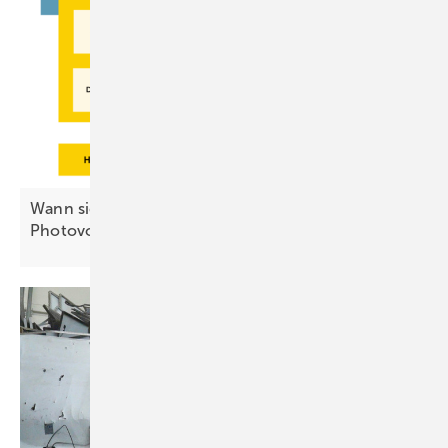
Wann sich ein Repowering alter
Photovoltaikanlagen
lohnt