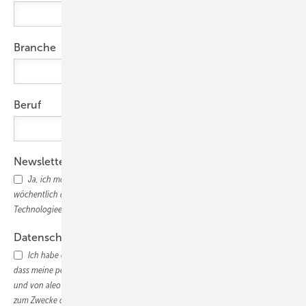
Branche
Beruf
Newsletter
Ja, ich möchte den photovoltaik-Newsletter abonnieren und 2x
wöchentlich die wichtigsten Nachrichten, Marktupdates und
Technologieentwicklungen für den PV-Profi erhalten.
Datenschutz
Ich habe die
Datenschutzerklärung
gelesen und bin damit einverstanden,
dass meine persönlichen Daten vom Alfons W. Gentner Verlag GmbH & Co. KG
und von aleo solar GmbH, Marius-Eriksen-Str. 1, 17291 Prenzlau, Deutschland,
zum Zwecke der Teilnahme an der Informationskampagne elektronisch