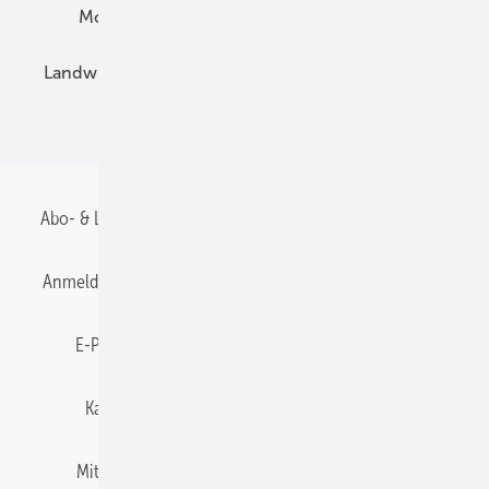
Montage
Installation
Solarparks
Landwirtschaft
Mieterstrom
Fachhandel
BIPV
Abo- & Leserservice
AGB
Alle Inhalte chronologisch
Anmelden
Anmeldung & Registrierung
Datenschutz
E-Paper
Gentner Energy Media
Impressum
Karriere bei Gentner
Team
Mediaservice
Mitgliedschaften und Engagement
Newsletter