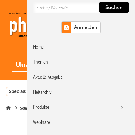
Springe
Springe
Springe
Search
auf
auf
auf
Hauptinhalt
Hauptmenü
SiteSearch
Home
MENÜ
.
Themen
Aktuelle Ausgabe
Specials
Einstrahlungsatlas
Landwirtschaft
Invest
Heftarchiv
Produkte
Solarmodule
Webinare