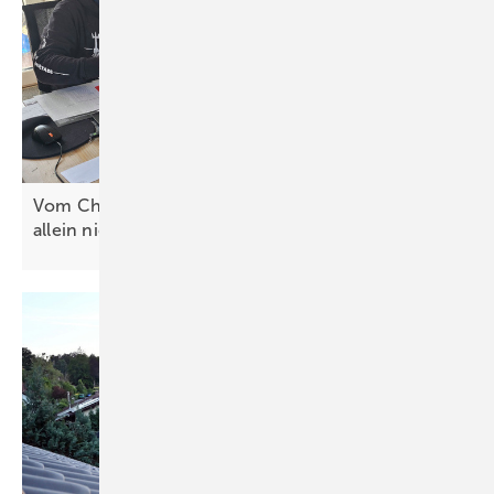
Vom Chaos zur klaren Struktur – warum Software
allein nicht
reicht