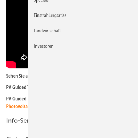
Einstrahlungsatlas
Landwirtschaft
Investoren
Sehen Sie auch:
PV Guided Tours 2019:
Alle Neuheiten zu Hochleistungsmodulen
PV Guided Tours 2019:
Alle Neuheiten zur bauwerkintegrierten
Photovoltaik
Info-Service für aleo