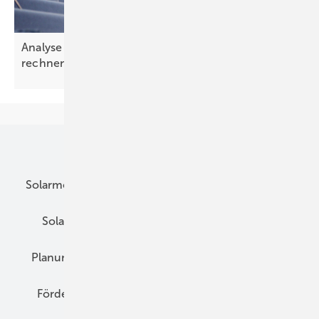
Analyse von Greensketch zeigt: Solardächer
rechnen sich auch ohne staatliche
Förderung
Unsere Themen
Solarmodule
DC-Technik
Wechselrichter
Solarspeicher
AC-Technik
Wartung
Planung
E-Mobilität
Wärme
Recht
Förderung
Preise
Hybridgeneratoren