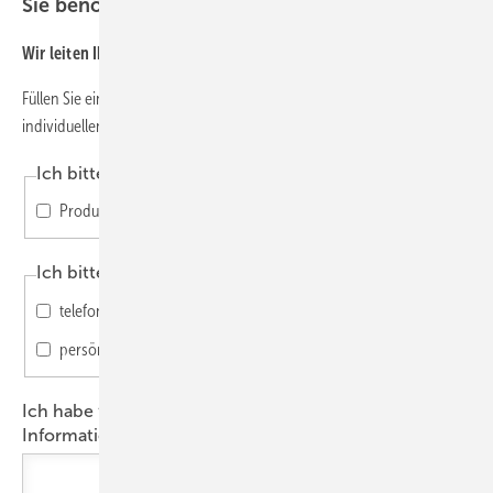
Sie benötigen weitere Informationen?
Wir leiten Ihre Anfrage gerne an aleo weiter.
Füllen Sie einfach das Formular aus und beschreiben Sie bei einer
individuellen Anfrage möglichst konkret Ihr Anliegen.
Ich bitte um Zusendung von
Produktdatenblättern
Ich bitte um einen Beratungstermin
telefonisch
persönlich
Ich habe folgendes Projekt und bitte um ausführliche
Informationen: