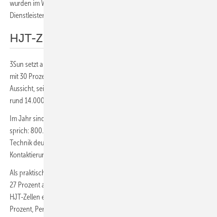
wurden im Werk geschaffen, weitere 1.000 bei Zulieferern und
Dienstleistern.
HJT-Zellen mit hohem Wirkungsgrad
3Sun setzt auf Heterojunction-Zellen (HJT). „Wir wollen Tandemzellen
mit 30 Prozent Wirkungsgrad fertigen“, stellt Dr. Cosimo Gerardi in
Aussicht, seit 2011 Forschungschef und CTO von 3Sun. Pro Tag laufen
rund 14.000 Solarmodule aus dem Werk.
Im Jahr sind es fünf Millionen Module, mit 300 Millionen Waferzellen,
sprich: 800.000 Zellen pro Tag. „Wir haben die Heterojunction-
Technik deutlich verbessert, beispielsweise bei der Passivierung und
Kontaktierung“, sagt Gerardi.
Als praktisches Limit für den Wirkungsgrad von HJT-Modulen gibt er
27 Prozent an, aus der Massenfertigung 25 Prozent. Zudem erlauben
HJT-Zellen eine höhere Bifazialität von bis zu 95 Prozent (Topcon: 85
Prozent, Perc: 70 Prozent).