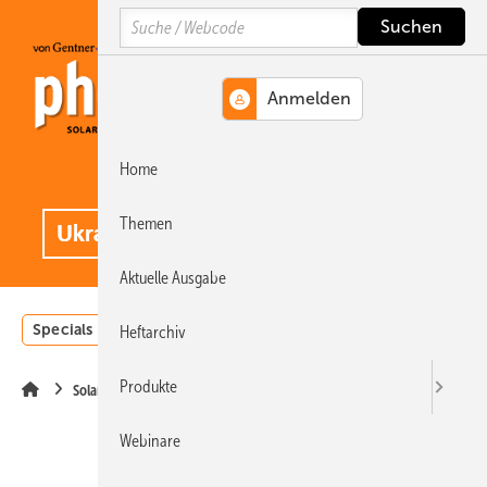
Springe
Springe
Springe
Search
auf
auf
auf
Hauptinhalt
Hauptmenü
SiteSearch
Home
MENÜ
.
Themen
Aktuelle Ausgabe
Specials
Einstrahlungsatlas
Landwirtschaft
Invest
Heftarchiv
Produkte
Solarmodule
Webinare