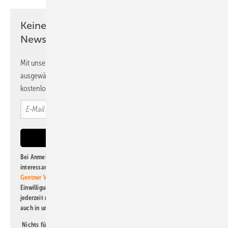
Keine Zeit? Kein Problem mit dem PV
Newsletter!
Mit unserem Newsletter erhalten Sie regelmäßig von uns
ausgewählte Informationen und Neuigkeiten, gebündelt und
kostenlos direkt ins Postfach.
Bei Anmeldung zu diesem Newsletter bin ich damit einverstanden, über
interessante Verlags- und Online-Angebote
der Marken der Alfons W.
Gentner Verlag GmbH & Co. KG
informiert zu werden. Diese
Einwilligung kann ich jederzeit widerrufen und eine Abmeldung ist
jederzeit möglich. Informationen zum Umgang mit Daten finden Sie
auch in unserer
Datenschutzerklärung
.
Nichts für Sie dabei? Dann lesen Sie doch einen unserer weiteren