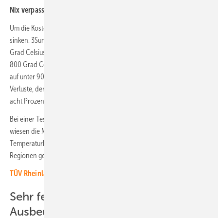
Nix verpassen:
Abonnieren Sie unseren aktuellen Newsletter!
Um die Kosten zu senken, muss vor allem der Bedarf an Energie
sinken. 3Sun kann Heterojunction-Zellen mit Temperaturen unter 200
Grad Celsius herstellen. Perc- oder Topcon-Zellen brauchen mehr als
800 Grad Celsius. Zudem ist es gelungen, die Dicke der Wafer von 120
auf unter 90 Mikrometer abzuspecken. Dadurch sinken innere
Verluste, der Ertrag gegenüber Perc-Zellen erhöht sich um sechs bis
acht Prozent.
Bei einer Testanlage in der sehr heißen Atacama-Wüste in Chile
wiesen die Module mit den neuen Zellen nur einen sehr geringen
Temperaturkoeffizienten auf. Dadurch sind sie besonders für warme
Regionen geeignet.
TÜV Rheinland: Anforderungen an Solarmodule steigen
Sehr feine Schichten erhöhen die
Ausbeute