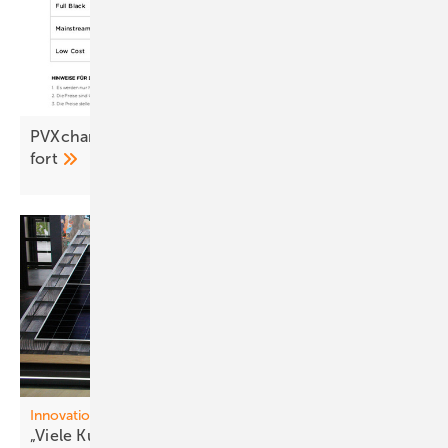
PVXchange: Brutale Bieterschlacht setzt sich
fort
Innovation
„Viele Kunden wünschen sich sehr eff iziente