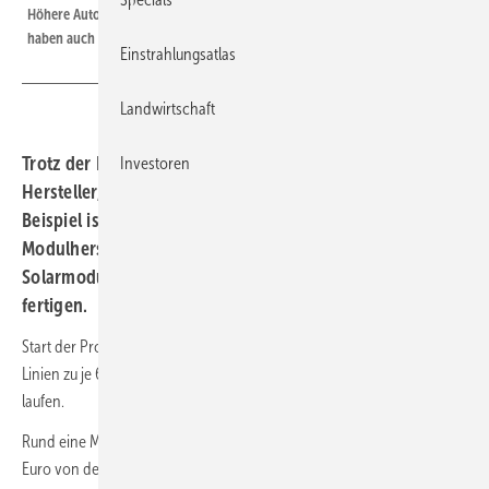
Höhere Automatisierung, weniger Einsatz von Material und Energie: Dann
haben auch Modulhersteller aus Europa eine Chance.
Einstrahlungsatlas
Landwirtschaft
Trotz der Dumpingpreise aus China gibt es europäische
Investoren
Hersteller, die ihre Fabriken ausbauen wollen. Ein
Beispiel ist 3Sun aus Catania auf Sizilien. Der größte
Modulhersteller Europas will im Jahr drei Gigawatt
Solarmodule für kommerzielle und industrielle Anlagen
fertigen.
Start der Produktion war im Herbst des vergangenen Jahres. Fünf
Linien zu je 600 Megawatt sollen nach dem vollen Ausbau des Werks
laufen.
Rund eine Milliarde Euro wurde investiert, davon kamen 190 Millionen
Euro von der italienischen Regierung aus Rom. Rund 1.000 Jobs