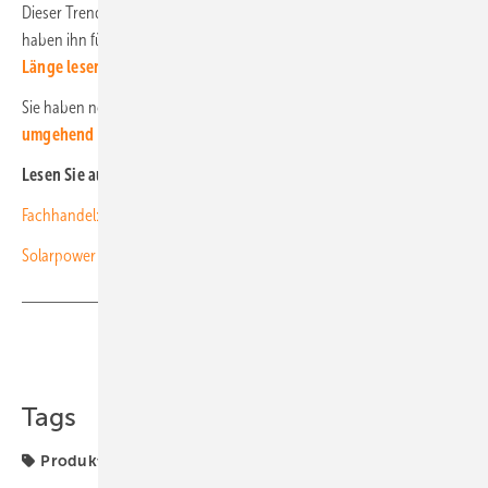
Dieser Trendreport erschien im Aprilheft der
photovoltaik
. Wir
haben ihn für Sie freigestellt.
Hier können Sie den Artikel in voller
Länge lesen.
Sie haben noch kein Abonnement?
Dann melden Sie sich
umgehend an!
Lesen Sie auch:
Fachhandel: Lieferketten werden grün
Solarpower Europe befürchtet Rückgang des Photovoltaikmarktes
Teilen
Link kopieren
Tags
Produktion
Solarmodule