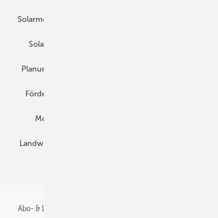
Solarmodule
DC-Technik
Wechselrichter
Solarspeicher
AC-Technik
Wartung
Planung
E-Mobilität
Wärme
Recht
Förderung
Preise
Hybridgeneratoren
Montage
Installation
Solarparks
Landwirtschaft
Mieterstrom
Fachhandel
BIPV
Abo- & Leserservice
AGB
Alle Inhalte chronologisch