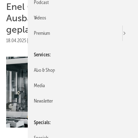
Podcast
Enel Green Power 3Sun:
Ausbau der Modulfabrik
Videos
geplant
Premium
18.04.2025
|
Druckvorschau
Services
Abo & Shop
Media
Newsletter
Specials
Eleonora Cerri Pecorella
Specials