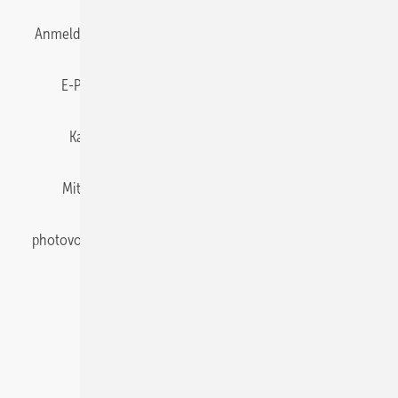
Anmelden
Anmeldung & Registrierung
Datenschutz
E-Paper
Gentner Energy Media
Impressum
Karriere bei Gentner
Team
Mediaservice
Mitgliedschaften und Engagement
Newsletter
photovoltaik abonnieren
Privacy Manager
pv Europe
RSS-Feed
Veranstaltungen / Webinare
© 2026 photovoltaik