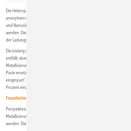
Die Heterojunction-Zellen von 3Sun bestehen aus Stapeln aus
amorphem und kristallinem Silizium und neuerdings aus amorphem
und Nanosilizium, wobei beide Schichten aus Silangas abgeschieden
werden. Die sehr feinen Nanoschichten verbessern den Übergang
der Ladungsträger.
Die bislang übliche Kristallisation von Ingots aus heißer Schmelze
entfällt, ebenso Sägeverluste bei der Trennung der Wafer. Silber zur
Metallisierung wird in den Zellen weitgehend durch eine Silber-Kupfer-
Paste ersetzt. „Damit haben wir bisher schon 60 Prozent Silber
eingespart“, rechnet Cosimo Gerardi vor. „Unser Ziel ist es, weitere 30
Prozent einzusparen. Denn Silber ist sehr teuer.“
Fraunhofer ISE: Hersteller geben Modulleistung oft zu hoch an
Perspektivisch sollen Zellen und Module ohne Silber auskommen. Die
Metallisierung aus Kupfer soll über Platingprozesse aufgebracht
werden. Die Kontaktfinger schrumpen auf unter 25 Mikrometer. (HS)